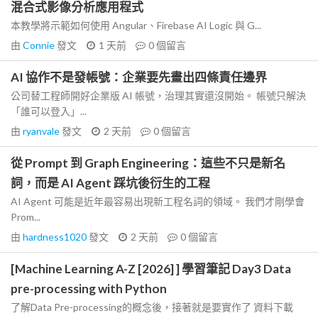
混合式影像分析應用程式
本教學將示範如何使用 Angular、Firebase AI Logic 與 G...
由
Connie
發文
1 天前
0
個留言
AI 協作不是發帳號：企業要先畫出四條責任邊界
公司替工程師開好企業版 AI 帳號，治理其實還沒開始。 帳號只解決
「誰可以登入」...
由
ryanvale
發文
2 天前
0
個留言
從 Prompt 到 Graph Engineering：這些不只是新名
詞，而是 AI Agent 踩坑後衍生的工程
AI Agent 可能是近年最容易出現新工程名詞的領域。 我們才剛學會
Prom...
由
hardness1020
發文
2 天前
0
個留言
[Machine Learning A-Z [2026] ] 學習筆記 Day3 Data
pre-processing with Python
了解Data Pre-processing的概念後，接著就是要實作了 資料下載