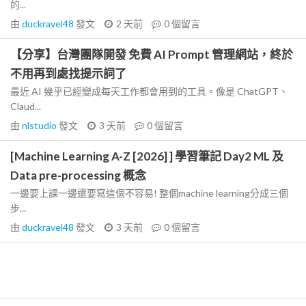
的...
由
duckravel48
發文
2 天前
0
個留言
【分享】台灣團隊開發 免費 AI Prompt 管理網站，終於
不用再到處找提示詞了
最近 AI 幾乎已經變成每天工作都會用到的工具。像是 ChatGPT、
Claud...
由
nlstudio
發文
3 天前
0
個留言
[Machine Learning A-Z [2026] ] 學習筆記 Day2 ML 及
Data pre-processing 概念
一邊要上課一邊還要寫這個不容易! 整個machine learning分成三個
步...
由
duckravel48
發文
3 天前
0
個留言