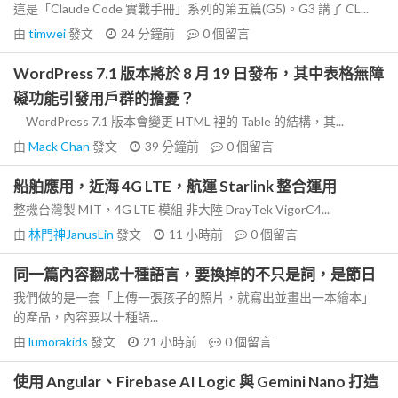
這是「Claude Code 實戰手冊」系列的第五篇(G5)。G3 講了 CL...
由
timwei
發文
24 分鐘前
0
個留言
WordPress 7.1 版本將於 8 月 19 日發布，其中表格無障
礙功能引發用戶群的擔憂？
WordPress 7.1 版本會變更 HTML 裡的 Table 的結構，其...
由
Mack Chan
發文
39 分鐘前
0
個留言
船舶應用，近海 4G LTE，航運 Starlink 整合運用
整機台灣製 MIT，4G LTE 模組 非大陸 DrayTek VigorC4...
由
林門神JanusLin
發文
11 小時前
0
個留言
同一篇內容翻成十種語言，要換掉的不只是詞，是節日
我們做的是一套「上傳一張孩子的照片，就寫出並畫出一本繪本」
的產品，內容要以十種語...
由
lumorakids
發文
21 小時前
0
個留言
使用 Angular、Firebase AI Logic 與 Gemini Nano 打造