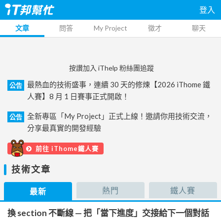
登入
文章
問答
My Project
徵才
聊天
按讚加入 iThelp 粉絲團追蹤
最熱血的技術盛事，連續 30 天的修煉【2026 iThome 鐵
公告
人賽】8 月 1 日賽事正式開啟！
全新專區「My Project」正式上線！邀請你用技術交流，
公告
分享最真實的開發經驗
前往 iThome鐵人賽
技術文章
熱門
鐵人賽
最新
換 section 不斷線 — 把「當下進度」交接給下一個對話