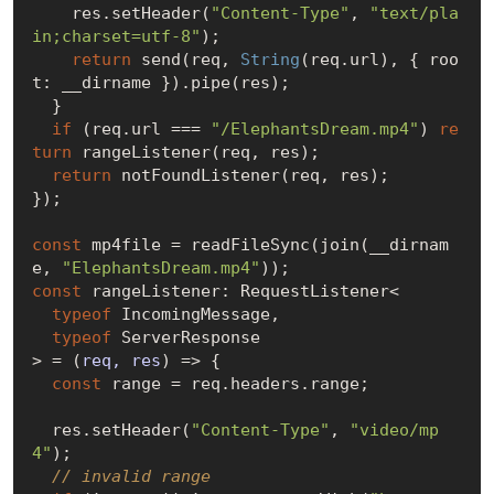
    res.setHeader(
"Content-Type"
, 
"text/pla
in;charset=utf-8"
);

return
 send(req, 
String
(req.url), { roo
t: __dirname }).pipe(res);

  }

if
 (req.url === 
"/ElephantsDream.mp4"
) 
re
turn
 rangeListener(req, res);

return
 notFoundListener(req, res);

});

const
 mp4file = readFileSync(join(__dirnam
e, 
"ElephantsDream.mp4"
const
 rangeListener: RequestListener<

typeof
 IncomingMessage,

typeof
 ServerResponse

> = 
(
req, res
) =>
 {

const
 range = req.headers.range;

  res.setHeader(
"Content-Type"
, 
"video/mp
4"
);

// invalid range