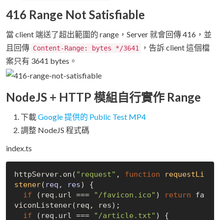
416 Range Not Satisfiable
當 client 端送了超出範圍的 range，Server 就會回傳 416，並
且回傳
，告訴 client 這個檔
Content-Range: bytes */3641
案只有 3641 bytes。
NodeJS + HTTP 模組自行實作 Range
下載
Google 提供的 Public Test MP4
調整 NodeJS 程式碼
index.ts
httpServer.on(
"request"
, 
function
requestLi
stener
(
req, res
) 
{

if
 (req.url === 
"/favicon.ico"
) 
return
 fa
viconListener(req, res);

if
 (req.url === 
"/article.txt"
) {
