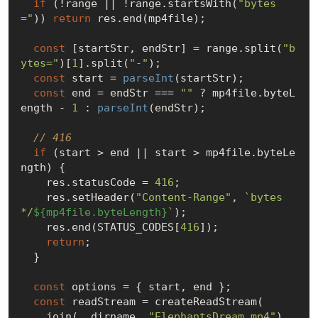
if
 (!range || !range.startsWith(
"bytes
="
)) 
return
 res.end(mp4file);

const
 [startStr, endStr] = range.split(
"b
ytes="
)[
1
].split(
"-"
);

const
 start = 
parseInt
(startStr);

const
 end = endStr === 
""
 ? mp4file.byteL
ength - 
1
 : 
parseInt
(endStr);

// 416
if
 (start > end || start > mp4file.byteLe
ngth) {

    res.statusCode = 
416
;

    res.setHeader(
"Content-Range"
, 
`bytes 
*/
${mp4file.byteLength}
`
);

    res.end(STATUS_CODES[
416
]);

return
;

  }

const
 options = { start, end };

const
 readStream = createReadStream(

    join(__dirname, 
"ElephantsDream.mp4"
),
