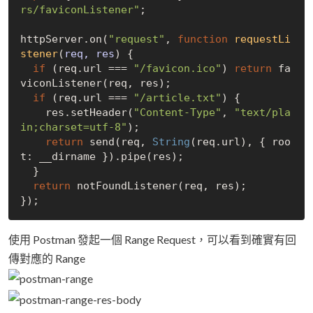
rs/faviconListener"
;

httpServer.on(
"request"
, 
function
requestLi
stener
(
req, res
) 
{

if
 (req.url === 
"/favicon.ico"
) 
return
 fa
viconListener(req, res);

if
 (req.url === 
"/article.txt"
) {

    res.setHeader(
"Content-Type"
, 
"text/pla
in;charset=utf-8"
);

return
 send(req, 
String
(req.url), { roo
t: __dirname }).pipe(res);

  }

return
 notFoundListener(req, res);

使用 Postman 發起一個 Range Request，可以看到確實有回
傳對應的 Range