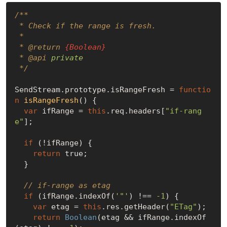
/**

 * Check if the range is fresh.

 *

 * 
@return 
{Boolean}
 * 
@api 
private
 */
SendStream.prototype.isRangeFresh = 
functio
n
isRangeFresh
(
) 
{

var
 ifRange = 
this
.req.headers[
"if-rang
e"
];

if
 (!ifRange) {

return
true
;

  }

// if-range as etag
if
 (ifRange.indexOf(
'"'
) !== 
-1
) {

var
 etag = 
this
.res.getHeader(
"ETag"
);

return
Boolean
(etag && ifRange.indexOf