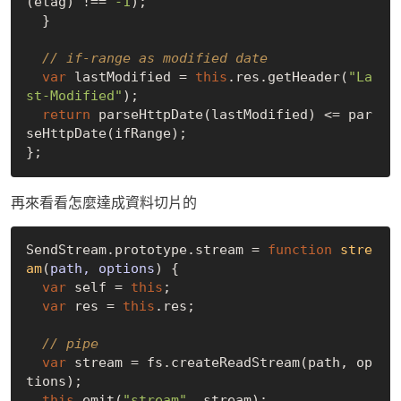
(etag) !== 
-1
);

  }

// if-range as modified date
var
 lastModified = 
this
.res.getHeader(
"La
st-Modified"
);

return
 parseHttpDate(lastModified) <= par
seHttpDate(ifRange);

再來看看怎麼達成資料切片的
SendStream.prototype.stream = 
function
stre
am
(
path, options
) 
{

var
 self = 
this
;

var
 res = 
this
.res;

// pipe
var
 stream = fs.createReadStream(path, op
tions);

this
.emit(
"stream"
, stream);
