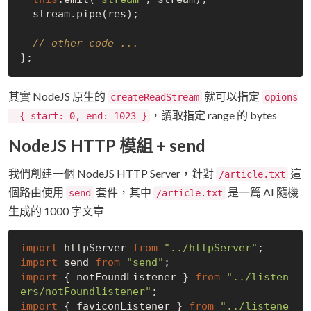
  stream.pipe(res);

// other code ...
其實 NodeJS 原生的
就可以指定
createReadStream
opions
，讀取指定 range 的 bytes
= { start: 0, end: 1023 }
NodeJS HTTP 模組 + send
我們創建一個 NodeJS HTTP Server，針對
這
/article.txt
個路由使用
套件，其中
是一篇 AI 隨機
send
/article.txt
生成的 1000 字文章
import
 httpServer 
from
"../httpServer"
import
 send 
from
"send"
import
 { notFoundListener } 
from
"../listen
ers/notFoundlistener"
import
 { faviconListener } 
from
"../listene