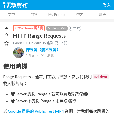
登入
文章
問答
My Project
徵才
聊天
Modern Web
DAY
12
2025 iThome 鐵人賽
0
HTTP Range Requests
Learn HTTP With JS
系列 第
12
篇
陳昱昇（痛不昱昇）
1 年前
‧
765
瀏覽
使用時機
Range Requests，通常用在影片播放，當我們使用
<video>
載入影片時：
若 Server 支援 Range，就可以實現跳轉功能
若 Server 不支援 Range，則無法跳轉
以
Google 提供的 Public Test MP4
為例，當我們每次跳轉的