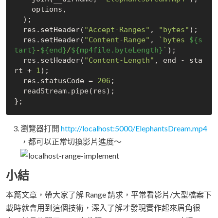
    options,

  );

  res.setHeader(
"Accept-Ranges"
, 
"bytes"
);

  res.setHeader(
"Content-Range"
, 
`bytes 
${s
tart}
-
${end}
/
${mp4file.byteLength}
`
);

  res.setHeader(
"Content-Length"
, end - sta
rt + 
1
);

  res.statusCode = 
206
;

  readStream.pipe(res);

瀏覽器打開
http://localhost:5000/ElephantsDream.mp4
，都可以正常切換影片進度～
小結
本篇文章，帶大家了解 Range 請求，平常看影片/大型檔案下
載時就會用到這個技術，深入了解才發現實作起來眉角很