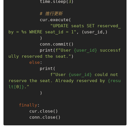
            time.sleep(
3
)

# 進行更新
            cur.execute(

"UPDATE seats SET reserved_
by = %s WHERE seat_id = 1"
, (user_id,)

            )

            conn.commit()

            print(
f"User 
{user_id}
 successf
ully reserved the seat."
)

else
:

            print(

f"User 
{user_id}
 could not 
reserve the seat. Already reserved by 
{resu
lt[
0
]}
."
            )

finally
:

        cur.close()
