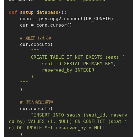
def
setup_database
()
:
    conn = psycopg2.connect(DB_CONFIG)

    cur = conn.cursor()

# 建立 table
    cur.execute(

"""

        CREATE TABLE IF NOT EXISTS seats (

            seat_id SERIAL PRIMARY KEY,

            reserved_by INTEGER

        )

    """
    )

# 塞入測試資料
    cur.execute(

"INSERT INTO seats (seat_id, reserv
ed_by) VALUES (1, NULL) ON CONFLICT (seat_i
d) DO UPDATE SET reserved_by = NULL"
    )
