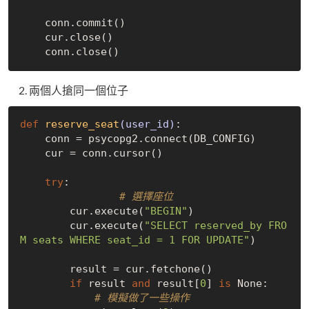
    conn.commit()

    cur.close()

兩個人搶同一個位子
def
reserve_seat
(user_id)
:
    conn = psycopg2.connect(DB_CONFIG)

    cur = conn.cursor()

try
:

# 選擇座位
        cur.execute(
"BEGIN"
)

        cur.execute(
"SELECT reserved_by FRO
M seats WHERE seat_id = 1 FOR UPDATE"
)

        result = cur.fetchone()

if
 result 
and
 result[
0
] 
is
None
:

# 模擬做了一些操作