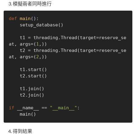
模擬兩者同時進行
def
main
()
:
    setup_database()

    t1 = threading.Thread(target=reserve_se
at, args=(
1
,))

    t2 = threading.Thread(target=reserve_se
at, args=(
2
,))

    t1.start()

    t2.start()

    t1.join()

    t2.join()

if
 __name__ == 
"__main__"
:

得到結果