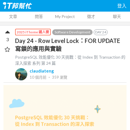
登入
文章
問答
My Project
徵才
聊天
Software Development
DAY
24
2025 iThome 鐵人賽
3
Day 24 - Row Level Lock：FOR UPDATE
寫鎖的應用與實驗
PostgreSQL 效能優化 30 天挑戰：從 Index 到 Transaction 的
深入探索
系列 第
24
篇
claudiateng
10 個月前
‧
359
瀏覽