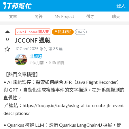
登入
文章
問答
My Project
徵才
聊天
自我挑戰組
DAY
9
2025 iThome 鐵人賽
0
JCCONF 週報
JCConf 2025
系列 第
35
篇
韭菜籽
2 個月前
‧
835
瀏覽
【熱門文章精選】
• AI 賦能監控：探索如何結合 JFR（Java Flight Recorder）
與 GPT，自動化生成複雜事件的文字描述，提升系統觀測的
直覺性。
🔗 連結：https://foojay.io/today/using-ai-to-create-jfr-event-
descriptions/
• Quarkus 擁抱 LLM：透過 Quarkus LangChain4J 擴展，開