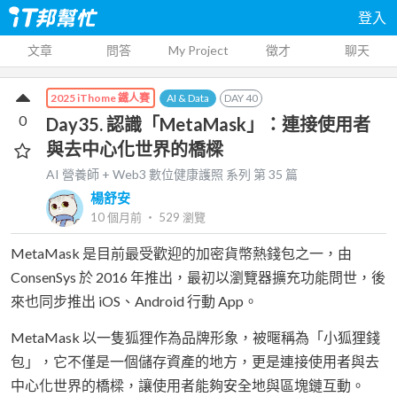
登入
文章
問答
My Project
徵才
聊天
AI & Data
DAY
40
2025 iThome 鐵人賽
0
Day35. 認識「MetaMask」：連接使用者
與去中心化世界的橋樑
AI 營養師 + Web3 數位健康護照
系列 第
35
篇
楊舒安
10 個月前
‧
529
瀏覽
MetaMask 是目前最受歡迎的加密貨幣熱錢包之一，由
ConsenSys 於 2016 年推出，最初以瀏覽器擴充功能問世，後
來也同步推出 iOS、Android 行動 App。
MetaMask 以一隻狐狸作為品牌形象，被暱稱為「小狐狸錢
包」，它不僅是一個儲存資產的地方，更是連接使用者與去
中心化世界的橋樑，讓使用者能夠安全地與區塊鏈互動。