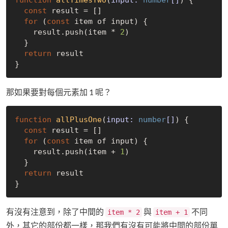
const
 result = []

for
 (
const
 item of input) {

    result.push(item * 
2
)

  }

return
 result

那如果要對每個元素加 1 呢？
function
allPlusOne
(
input: 
number
[]
) 
{

const
 result = []

for
 (
const
 item of input) {

    result.push(item + 
1
)

  }

return
 result

有沒有注意到，除了中間的
與
不同
item * 2
item + 1
外，其它的部份都一樣，那我們有沒有可能將中間的部份單