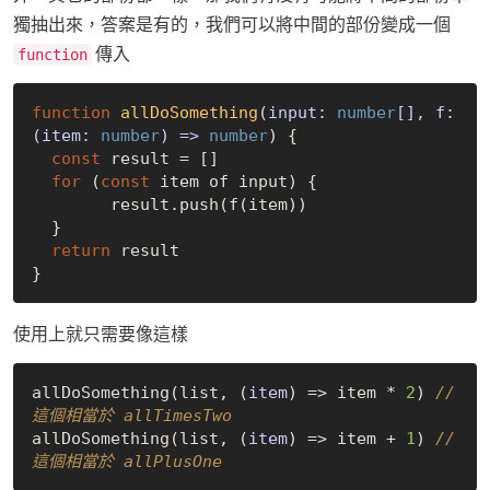
獨抽出來，答案是有的，我們可以將中間的部份變成一個
傳入
function
function
allDoSomething
(
input: 
number
[], f: 
(item: 
number
) => 
number
) 
{

const
 result = []

for
 (
const
 item of input) {

	result.push(f(item))

  }

return
 result

使用上就只需要像這樣
allDoSomething(list, 
(
item
) =>
 item * 
2
) 
// 
這個相當於 allTimesTwo
allDoSomething(list, 
(
item
) =>
 item + 
1
) 
// 
這個相當於 allPlusOne