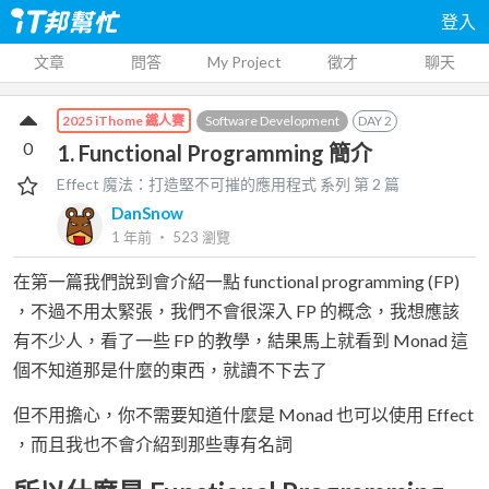
登入
文章
問答
My Project
徵才
聊天
Software Development
DAY
2
2025 iThome 鐵人賽
0
1. Functional Programming 簡介
Effect 魔法：打造堅不可摧的應用程式
系列 第
2
篇
DanSnow
1 年前
‧
523
瀏覽
在第一篇我們說到會介紹一點 functional programming (FP)
，不過不用太緊張，我們不會很深入 FP 的概念，我想應該
有不少人，看了一些 FP 的教學，結果馬上就看到 Monad 這
個不知道那是什麼的東西，就讀不下去了
但不用擔心，你不需要知道什麼是 Monad 也可以使用 Effect
，而且我也不會介紹到那些專有名詞