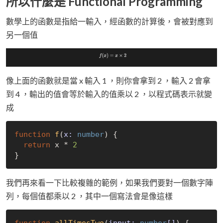
所以什麼是 Functional Programming
數學上的函數是指給一輸入，經函數的計算後，會被對應到
另一個值
像上面的函數就是當 x 輸入 1 ，則你會拿到 2 ，輸入 2 會拿
到 4 ，輸出的值會等於輸入的值乘以 2 ，以程式碼表示就變
成
function
f
(
x: 
number
) 
{

return
 x * 
2
我們再來看一下比較複雜的範例，如果我們要對一個數字陣
列，每個值都乘以 2 ，其中一個寫法會是像這樣
function
allTimesTwo
(
input: 
number
[]
) 
{
