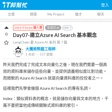
登入
文章
問答
My Project
徵才
聊天
生成式 AI
DAY
7
2025 iThome 鐵人賽
0
Day07-建立Azure AI Search 基本觀念
LangChain 愛 Azure AI
系列 第
7
篇
大魔術熊貓工程師
1 年前
‧
537
瀏覽
昨天我們完成了完成文本向量化之後，現在我們需要一個高
效的資料庫來儲存這些向量、並提供語義相似度比對功能。
而微軟的 Azure AI Search 就是向量資料庫的佼佼者之一。
這裡我們先學會幾個 Azure AI Search 的專有名詞。
Index：類似資料表的概念，就是儲存向量與文本的地方，千
萬不要把當他成傳統關聯式資料庫的索引。