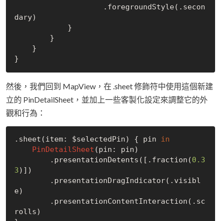
                    .foregroundStyle(.secon
dary)

            }

        }

    }

然後，我們回到 MapView，在 .sheet 修飾符中使用這個新建
立的 PinDetailSheet，並加上一些客製化設定來調整它的外
觀和行為：
.sheet(item: $selectedPin) { pin 
in
PinDetailSheet
(pin: pin)

        .presentationDetents([.fraction(
0.3
3
)])

        .presentationDragIndicator(.visibl
e)

        .presentationContentInteraction(.sc
rolls)
