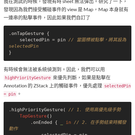
我在測試的時候，發現有時 sheet 無法彈出。研究了一下，
發現因為我們接受觸碰事件的 view 是 Map，Map 本身就有
一連串的點擊事件，因此如果我們自訂了
.onTapGesture {

    selectedPin = pin 
// 當圖標被點擊，將其設為 
selectedPin
有時候會無法被系統偵測到。因此，我們可以用
來優先判斷，如果是點擊在
highPriorityGesture
Annotation 的 ZStack 上的觸碰事件，優先處理
selectedPin
。
= pin
.highPriorityGesture( 
// 1. 使用高優先級手勢
TapGesture
()

        .onEnded { 
_
in
// 2. 在手勢結束時觸發
動作