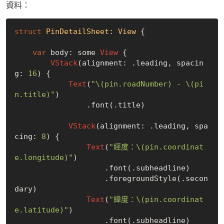
資料：
struct
PinDetailSheet
: 
View
{

var
 body: some 
View
 {

VStack
(alignment: .leading, spacin
g: 
16
) {

Text
(
"\(pin.roadNumber) - \(pi
n.title)"
)

                .font(.title)

VStack
(alignment: .leading, spa
cing: 
8
) {

Text
(
"經度：\(pin.coordinat
e.longitude)"
)

                    .font(.subheadline)

                    .foregroundStyle(.secon
dary)

Text
(
"緯度：\(pin.coordinat
e.latitude)"
)

                    .font(.subheadline)
