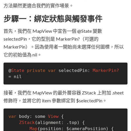
方法顯然更適合我們的實作場景。
步驟一：綁定狀態與觸發事件
首先，我們在 MapView 中宣告一個 @State 變數
selectedPin，它的型別是 MarkerPin?（可選的
MarkerPin）。因為使用者一開始尚未選擇任何圖標，所以
它的初始值為 nil。
@
State
private
var
 selectedPin: 
MarkerPin?
= 
nil
接著，我們在 MapView 的最外層容器 ZStack 上附加 .sheet
修飾符，並將它的 item 參數綁定到 $selectedPin。
var
 body: some 
View
 {

ZStack
(alignment: .top) {

Map
(position: $cameraPosition) {
