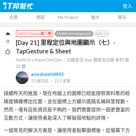
登入
文章
問答
My Project
徵才
聊天
Mobile Development
DAY
21
2025 iThome 鐵人賽
0
[Day 21] 里程定位與地圖顯示（七）-
TapGesture & Sheet
SwiftUI x Azure DevOps：公路定位 App 開發全記錄
系列 第
21
篇
arieshsieh0402
10 個月前
‧
253
瀏覽
接續昨天的進度，現在地圖上的圖標已經能按照資料集的經
緯度精確標出位置，並在圖標上方顯示道路名稱與里程數。
然而，僅有這些資訊是不夠的，我們需要提供一個更豐富的
互動方式，讓使用者能深入了解每個地點的詳情。
一個常見的解決方案是，讓使用者點擊圖標後，從螢幕下方