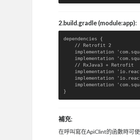
2.build.gradle (module:app):
dependencies {

	// Retrofit 2

   	implementation 'com.squareup.retrofit2:retrofit:2.9.0'

   	implementation 'com.squareup.retrofit2:converter-gson:2.9.0'

	// RxJava3 + Retrofit

  	implementation 'io.reactivex.rxjava3:rxjava:3.1.8'

   	implementation 'io.reactivex.rxjava3:rxandroid:3.0.2'

    implementation 'com.squareup.retrofit2:adapter-rxjava3:2.9.0'

補充:
在呼叫寫在ApiClint的函數