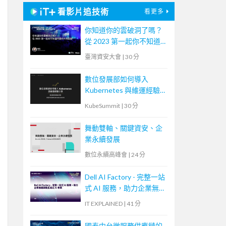
看影片追技術
看更多
你知道你的雲破洞了嗎？
從 2023 第一起你不知道
的資料外洩談起。
臺灣資安大會
|
30 分
數位發展部如何導入
Kubernetes 與維運經驗
分享
KubeSummit
|
30 分
舞動雙軸、關鍵資安、企
業永續發展
數位永續高峰會
|
24 分
Dell AI Factory - 完整一站
式 AI 服務，助力企業無
痛啟動生成式 AI 專案
IT EXPLAINED
|
41 分
國泰中台微服務供應鏈的