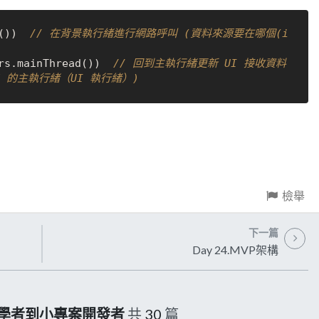
())  
// 在背景執行緒進行網路呼叫 (資料來源要在哪個(i
rs.mainThread())  
// 回到主執行緒更新 UI 接收資料
oid 的主執行緒（UI 執行緒）)
檢舉
下一篇
Day 24.MVP架構
：從初學者到小專案開發者
共
30
篇