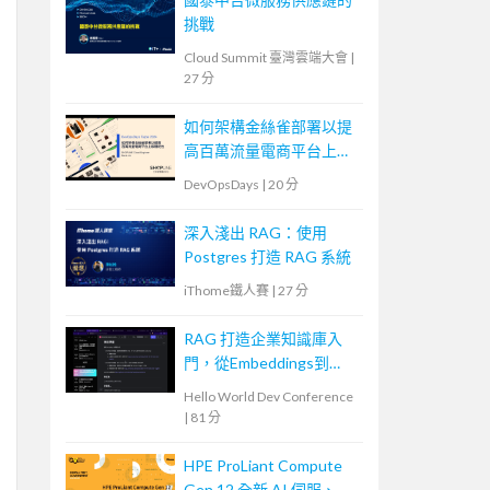
挑戰
Cloud Summit 臺灣雲端大會
|
27 分
如何架構金絲雀部署以提
高百萬流量電商平台上版
穩定性
DevOpsDays
|
20 分
深入淺出 RAG：使用
Postgres 打造 RAG 系統
iThome鐵人賽
|
27 分
RAG 打造企業知識庫入
門，從Embeddings到
Evaluation
Hello World Dev Conference
|
81 分
HPE ProLiant Compute
Gen 12 全新 AI 伺服、智