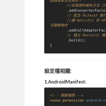
錯誤或拿到空資料。
//註冊資料解析方式（JSO
        .addConverterFactory(GsonConverterFactory.create())

// 配合 RxJava3 
//讓 Retrofit 的 A
可觀察物件
        .addCallAdapterFactory(RxJava3CallAdapterFactory.create())

// 建立 Retrofit 
        .build();

設定檔相關:
1.AndroidManifest:
<!-- 網路權限 -->
<
uses-permission
android:n