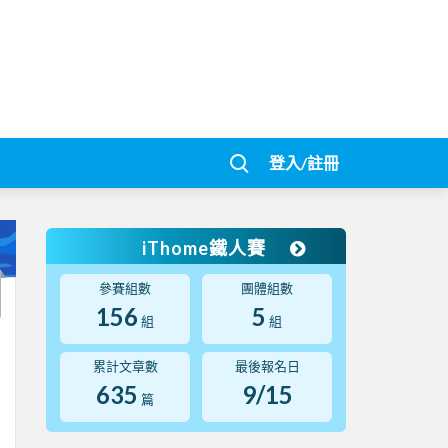
登入/註冊
iThome鐵人賽
參賽組數
團體組數
156
5
組
組
累計文章數
最後報名日
635
9/15
篇