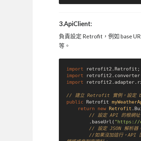
3.ApiClient:
負責設定 Retrofit，例如 base
等。
import
import
import
 retrofit2.adapter.r
// 建立 Retrofit 實例，設定 
public
 Retrofit 
myWeatherA
return
new
Retrofit
.Bu
// 設定 API 的根網
        .baseUrl(
"https://
// 設定 JSON 解析器
//如果沒加這行，API 