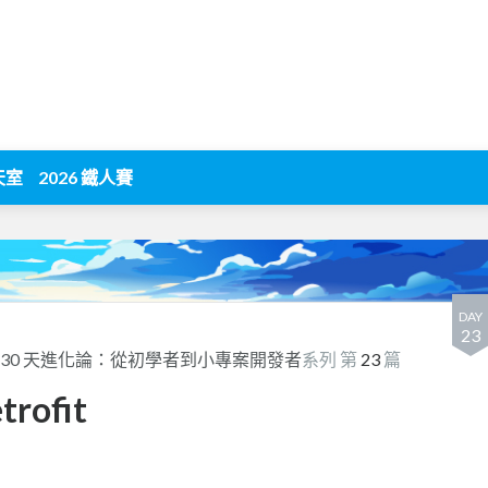
天室
2026 鐵人賽
DAY
23
新手的 30 天進化論：從初學者到小專案開發者
系列 第
23
篇
trofit