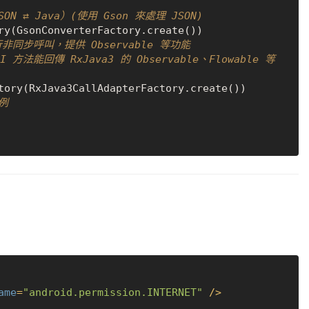
N ⇄ Java）(使用 Gson 來處理 JSON)
進行非同步呼叫，提供 Observable 等功能
PI 方法能回傳 RxJava3 的 Observable、Flowable 等
實例
ame
=
"android.permission.INTERNET"
 />