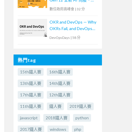
勝未來
數位政府高峰會
|
32 分
OKR and DevOps — Why
OKRs Fail, and DevOps
as the Practice to Make
DevOpsDays
|
58 分
Them Work (In
Japanese)OKR and
DevOps -なぜOKRは失
熱門tag
敗するのか？そして、そ
れを乗り越える実践とし
15th鐵人賽
16th鐵人賽
てのDevOps-
13th鐵人賽
14th鐵人賽
17th鐵人賽
12th鐵人賽
11th鐵人賽
鐵人賽
2019鐵人賽
javascript
2018鐵人賽
python
2017鐵人賽
windows
php