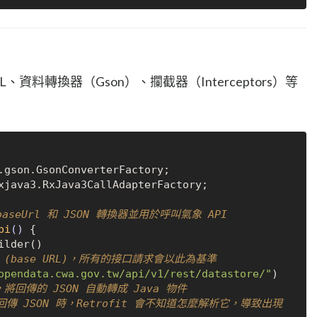
 URL、資料轉換器（Gson）、攔截器（Interceptors）等
xjava3.RxJava3CallAdapterFactory;

baseUrl 和 JSON 轉換器並用於呼叫氣象 API
pi
()
 {

ilder()

址 (base URL)，所有的接口請求會以此為基準
opendata.cwa.gov.tw/api/v1/rest/datastore/"
)

，將回傳的 JSON 自動轉成 Java 物件
回傳 JSON 時，Retrofit 會不知道怎麼解析它，導致出現