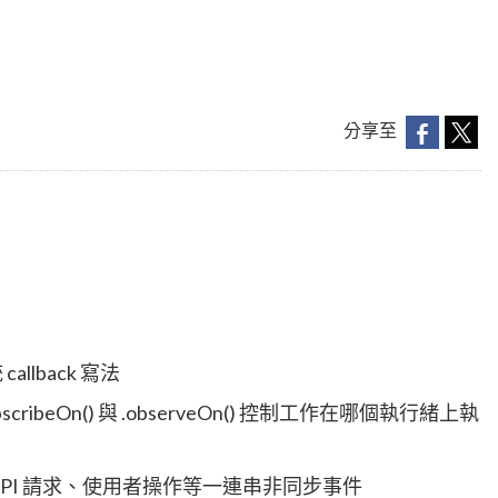
分享至
lback 寫法
ribeOn() 與 .observeOn() 控制工作在哪個執行緒上執
PI 請求、使用者操作等一連串非同步事件