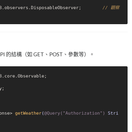
3.observers.DisposableObserver;        
// 觀察
義 API 的結構（如 GET、POST、參數等）。
;

ponse> 
getWeather
(
@Query("Authorization")
 Stri