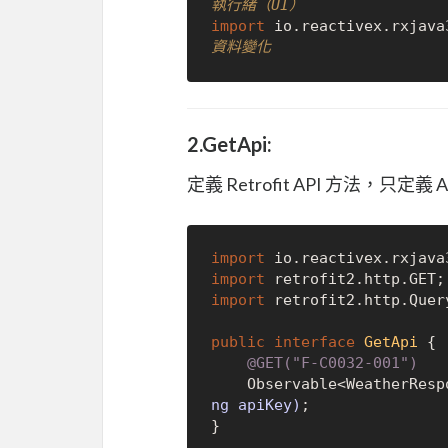
執行緒（UI）
import
 io.reactivex.rxjava
資料變化
2.GetApi:
定義 Retrofit API 方法，只定
import
import
import
 retrofit2.http.Query
public
interface
GetApi
 {

@GET("F-C0032-001")
    Observable<WeatherRes
ng apiKey)
;
