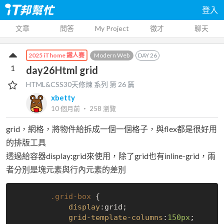
登入
文章
問答
My Project
徵才
聊天
Modern Web
DAY
26
2025 iThome 鐵人賽
1
day26Html grid
HTML&CSS30天修煉
系列 第
26
篇
xbetty
10 個月前
‧
258
瀏覽
grid，網格，將物件給拆成一個一個格子，與flex都是很好用
的排版工具
透過給容器display:grid來使用，除了grid也有inline-grid，兩
者分別是塊元素與行內元素的差別
.grid-box
 {

display
:grid;

grid-template-columns
:
150px
;
