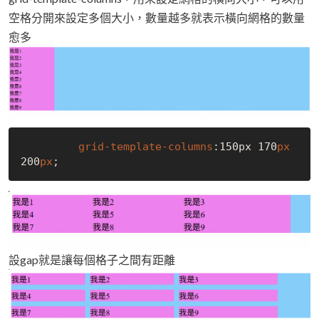
空格分開來設定多個大小，數量越多就表示橫向網格的數量
愈多
grid-template-columns
:150px
 170
px
200
px
設gap就是讓每個格子之間有距離