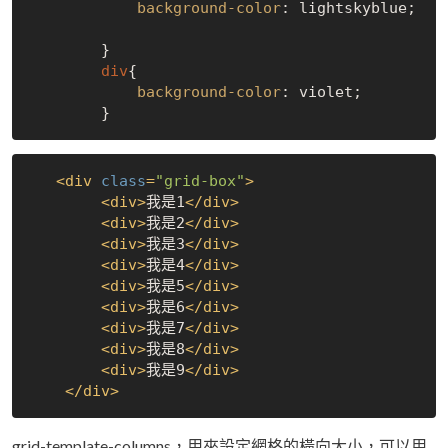
background-color
: lightskyblue;

        }

div
{

background-color
: violet;

<
div
class
=
"grid-box"
>
<
div
>
我是1
</
div
>
<
div
>
我是2
</
div
>
<
div
>
我是3
</
div
>
<
div
>
我是4
</
div
>
<
div
>
我是5
</
div
>
<
div
>
我是6
</
div
>
<
div
>
我是7
</
div
>
<
div
>
我是8
</
div
>
<
div
>
我是9
</
div
>
</
div
>
grid-template-columns，用來設定網格的橫向大小，可以用