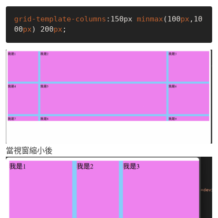
grid-template-columns
:150px
minmax
(100
px
,10
00
px
) 200
px
當視窗縮小後