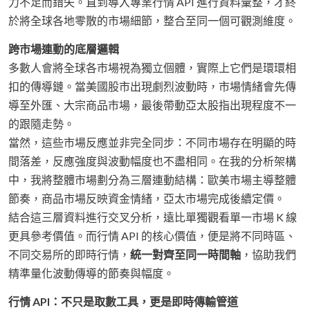
力不足而錯失。直到導入專業行情 API 進行資料彙整，才終
於將全球各地零散的市場細節，整合至同一個可觀測維度。
跨市場連動的底層邏輯
多數人會將全球各市場視為獨立個體，實際上它們是環環相
扣的傳導鏈。當美國股市出現劇烈波動時，市場情緒會先傳
導至外匯、大宗商品市場，最後帶動亞太股指出現程度不一
的跟隨走勢。
當然，這些市場反應並非完全同步：不同市場存在明顯的時
間落差，反應強度與波動幅度也不盡相同。在我的分析架構
中，我將整體市場劃分為三層連動結構：歐美市場主導整體
節奏，商品市場反映資金情緒，亞太市場完成後續定價。
結合這三層資料進行交叉分析，遠比單獨觀看單一市場 K 線
更具參考價值。而行情 API 的核心價值，便是將不同時區、
不同交易所的即時行情，
統一對齊至同一時間軸
，協助我們
精準量化波動傳導的節奏與幅度。
行情 API：不只是取數工具，更是即時傳輸管道