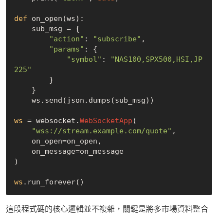
def
 on_open(ws):

    sub_msg = {

"action"
: 
"subscribe"
,

"params"
: {

"symbol"
: 
"NAS100,SPX500,HSI,JP
225"
        }

    }

    ws.send(json.dumps(sub_msg))

ws
 = websocket.
WebSocketApp
(

"wss://stream.example.com/quote"
,

    on_open=on_open,

    on_message=on_message

)

ws
這段程式碼的核心邏輯並不複雜，關鍵是將多市場資料整合