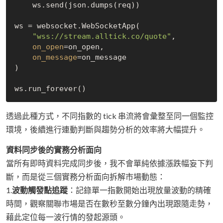
    ws.send(json.dumps(req))

ws = websocket.WebSocketApp(

"wss://stream.alltick.co/quote"
,

on_open
=on_open,

on_message
=on_message

)

透過此種方式，不同指數的 tick 串流將會彙整至同一個監控
環境，後續進行連動判斷與趨勢分析的效率將大幅提升。
資料同步後的實務分析面向
當所有即時資料完成同步後，我不會單純依據漲跌幅妄下判
斷，而是從三個實務分析面向拆解市場動態：
1.
波動觸發點追蹤
：記錄單一指數開始出現放量波動的精確
時間，觀察關聯市場是否在數秒至數分鐘內出現跟隨走勢，
藉此定位每一波行情的發起源頭。