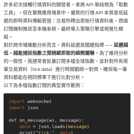
許多初次接觸行情資料的開發者，會將 API 單純視為「取數
工具」。但在實務應用場景中，優質的行情 API 本質是低延
遲的即時資料傳輸管道：交易所釋出原始行情資料後，透過
訂閱機制推送至本機系統，最終導入策略引擎或視覺化模
組。
對於跨市場連動分析而言，資料延遲是關鍵指標 ——
延遲越
低，越能捕捉指數之間稍縱即逝的細微關聯
。為了維持分析
的一致性，我通常會批量訂閱多檔全球指數，並針對所有逐
筆交易資料（tick data）進行時間戳統一對齊，確保每一筆
資料都能在相同標準下進行比對分析。
以下為多檔指數訂閱的典型實作範例：
import
import
 json

def
 on_message(ws, message):

data
 = json.loads(
message
)
    print(
"tick:"
, 
data
)