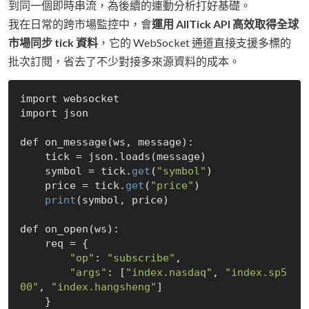
到同一個即時串流，為後續的連動分析打好基礎。
我在日常的跨市場監控中，會
運用 AllTick API 高效取得全球
市場同步 tick 資料
，它的 WebSocket 通道直接支援多標的
批次訂閱，省去了不少對接多來源資料的成本。
import websocket

import json

def on_message(ws, message):

    tick = json.loads(message)

    symbol = tick.
get
(
"symbol"
)

    price = tick.
get
(
"price"
)

print
(symbol, price)

def on_open(ws):

    req = {

"op"
: 
"subscribe"
,

"args"
: [
"index.nasdaq"
, 
"index.sp5
00"
, 
"index.hangsheng"
]

    }
