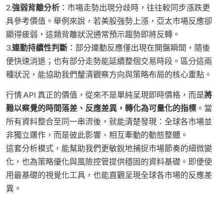
2.
強弱背離分析
：市場走勢出現分歧時，往往較同步漲跌更
具參考價值。舉例來說，若美股強勢上漲，亞太市場反應卻
顯得疲弱，這類背離狀況通常預示趨勢即將反轉。
3.
連動持續性判斷
：部分連動反應僅出現在開盤瞬間，隨後
便快速消退；也有部分走勢能延續整個交易時段。區分這兩
種狀況，能協助我們釐清觀察方向與策略布局的核心重點。
行情 API 真正的價值，從來不是單純呈現即時價格，而是
將
難以察覺的時間落差、反應差異，轉化為可量化的指標
。當
所有資料整合至同一串流後，就能清楚發現：全球各市場並
非獨立運作，而是彼此影響、相互牽動的動態整體。
這套分析模式，能幫助我們更敏銳地捕捉市場節奏的細微變
化，也為策略優化與風險控管提供穩固的資料基礎。即便使
用最基礎的視覺化工具，也能直觀呈現全球各市場的反應差
異。