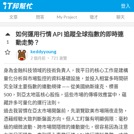
登入
文章
問答
My Project
徵才
聊天
如何運用行情 API 追蹤全球指數的即時連
1
動走勢？
keddyyoung
2 個月前
‧
721
瀏覽
身為金融科技領域的技術負責人，我平日的核心工作是建構
量化分析與市場監控的資料基礎設施，並投入相當多時間研
究全球主要指數的連動規律 —— 從美國納斯達克、標普
500，到亞太地區核心股指，這些市場的傳導效應當中，蘊
藏許多可量化的運行法則。
過去我習慣在亞太市場開盤前，先瀏覽歐美市場隔夜走勢，
憑藉經驗大致判斷盤面方向。但人工盯盤有明顯侷限：毫秒
級的細微波動、跨市場間隱微的連動變化，很容易因為注意