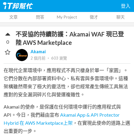
登入
文章
問答
My Project
徵才
聊天
不妥協的持續防護：Akamai WAF 現已登
0
陸 AWS Marketplace
Akamai
2 個月前
‧
603
瀏覽
在現代企業環境中，應用程式不再只棲身於單一「家園」。
它們分散在內部部署資料中心、私有雲與多雲環境中。這種
架構雖然帶來了極大的靈活性，卻也經常產生傳統工具無法
應對的安全漏洞碎片化與營運複雜性。
Akamai 的使命，是保護在任何環境中運行的應用程式與
API。今日，我們藉由宣布
Akamai App & API Protector
Hybrid 在 AWS Marketplace上架
，在實現此使命的道路上邁
出重要的一步。