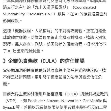
企業與開源社群修補漏洞的反應時間被無限壓縮。軟體產業
過去行之有年的「九十天漏洞揭露期」（Coordinated
Vulnerability Disclosure, CVD）默契 ，在 AI 的絕對速度面前
形同虛設。
這種「機器找洞、人類補洞」的不對稱攻防戰，正在拖垮全
球軟體供應鏈。防禦端遲早得走向機器對機器，這讓人別無
選擇，靠人審查、測試、部署修補的傳統流程，根本消化不
了 AI 吐出來的漏洞量。
》企業免責條款（EULA）的信任崩塌
當發掘漏洞的速度遠遠超越原廠釋出修補程式的速度時，這
不僅是技術問題，更引發了極度嚴峻的法律與商業信任危
機。
目前業界主流的終端用戶授權協定（EULA）與漏洞揭露政策
（VDP），如 Poolside、Nozomi Networks、GenMobile 與
Synack 等，普遍以冗長條款限制使用者對產品進行反向工程