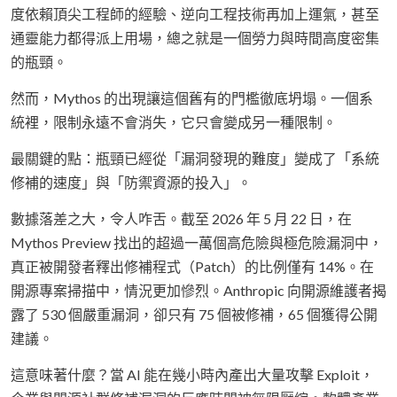
度依賴頂尖工程師的經驗、逆向工程技術再加上運氣，甚至
通靈能力都得派上用場，總之就是一個勞力與時間高度密集
的瓶頸。
然而，Mythos 的出現讓這個舊有的門檻徹底坍塌。一個系
統裡，限制永遠不會消失，它只會變成另一種限制。
最關鍵的點：瓶頸已經從「漏洞發現的難度」變成了「系統
修補的速度」與「防禦資源的投入」。
數據落差之大，令人咋舌。截至 2026 年 5 月 22 日，在
Mythos Preview 找出的超過一萬個高危險與極危險漏洞中，
真正被開發者釋出修補程式（Patch）的比例僅有 14%。在
開源專案掃描中，情況更加慘烈。Anthropic 向開源維護者揭
露了 530 個嚴重漏洞，卻只有 75 個被修補，65 個獲得公開
建議。
這意味著什麼？當 AI 能在幾小時內產出大量攻擊 Exploit，