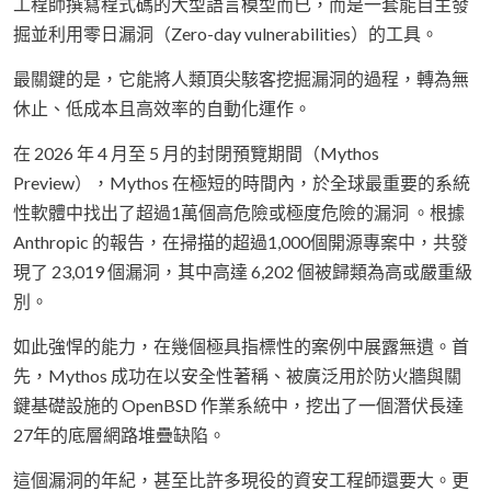
工程師撰寫程式碼的大型語言模型而已，而是一套能自主發
掘並利用零日漏洞（Zero-day vulnerabilities）的工具。
最關鍵的是，它能將人類頂尖駭客挖掘漏洞的過程，轉為無
休止、低成本且高效率的自動化運作。
在 2026 年 4 月至 5 月的封閉預覽期間（Mythos
Preview），Mythos 在極短的時間內，於全球最重要的系統
性軟體中找出了超過1萬個高危險或極度危險的漏洞 。根據
Anthropic 的報告，在掃描的超過1,000個開源專案中，共發
現了 23,019 個漏洞，其中高達 6,202 個被歸類為高或嚴重級
別。
如此強悍的能力，在幾個極具指標性的案例中展露無遺。首
先，Mythos 成功在以安全性著稱、被廣泛用於防火牆與關
鍵基礎設施的 OpenBSD 作業系統中，挖出了一個潛伏長達
27年的底層網路堆疊缺陷。
這個漏洞的年紀，甚至比許多現役的資安工程師還要大。更