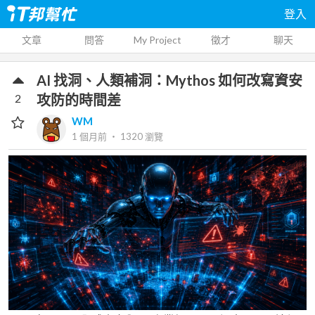
登入
文章
問答
My Project
徵才
聊天
AI 找洞、人類補洞：Mythos 如何改寫資安
2
攻防的時間差
WM
1 個月前
‧
1320
瀏覽