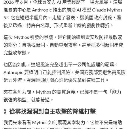
2026 年 6 月，全球資安與 AI 產業經歷了一場大風暴。這場
風暴的中心是 Anthropic 推出的前沿 AI 模型 Claude Mythos
5。它在短短半個月內，走過了發表、遭美國政府封殺，隨
後又透過「特許白名單」形式重新上線的戲劇性轉折。
這次 Mythos 引發的爭議，是它開始碰到資安攻防裡最敏感
的部分：自動找漏洞、自動重現攻擊，甚至把多個漏洞串成
完整攻擊鏈。
也因為如此，這場風波完全超出單一公司能處理的範疇。
Anthropic 要證明自己能控制風險，美國商務部要避免高風險
能力外流，雲端巨頭則關心誰能優先拿到這種工具。
夾在各角力間，Mythos 的實質意義，已經不是一句「能力
很強的模型」就能帶過。
》從尋找漏洞到自主攻擊的降維打擊
我們先來看看 Mythos 如何展現其宰制力。它並不只是輔助