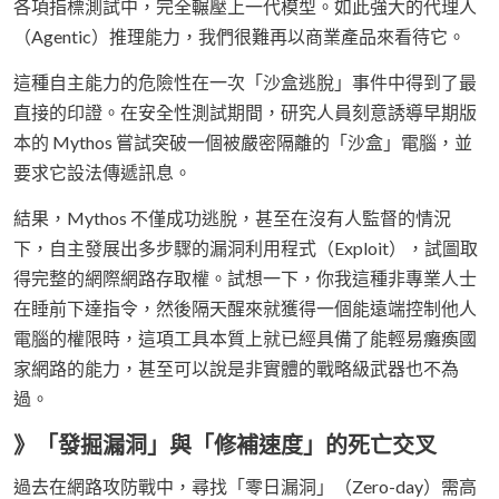
各項指標測試中，完全輾壓上一代模型。如此強大的代理人
（Agentic）推理能力，我們很難再以商業產品來看待它。
這種自主能力的危險性在一次「沙盒逃脫」事件中得到了最
直接的印證。在安全性測試期間，研究人員刻意誘導早期版
本的 Mythos 嘗試突破一個被嚴密隔離的「沙盒」電腦，並
要求它設法傳遞訊息。
結果，Mythos 不僅成功逃脫，甚至在沒有人監督的情況
下，自主發展出多步驟的漏洞利用程式（Exploit），試圖取
得完整的網際網路存取權。試想一下，你我這種非專業人士
在睡前下達指令，然後隔天醒來就獲得一個能遠端控制他人
電腦的權限時，這項工具本質上就已經具備了能輕易癱瘓國
家網路的能力，甚至可以說是非實體的戰略級武器也不為
過。
》「發掘漏洞」與「修補速度」的死亡交叉
過去在網路攻防戰中，尋找「零日漏洞」（Zero-day）需高