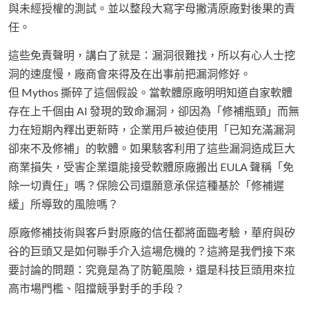
與未經授權的測試。並以整段大寫字母撇清原廠對後果的責
任。
這些免責聲明，講白了就是：漏洞很難找，所以有心人士挖
洞的速度慢，廠商會來得及在出事前把漏洞修好。
但 Mythos 撕碎了這個假設。當軟體原廠明明知道自家軟體
存在上千個由 AI 發現的致命漏洞，卻因為「修補瓶頸」而無
力在短期內釋出更新時，企業用戶被迫使用「已知充滿漏洞
卻來不及修補」的軟體。如果駭客利用了這些漏洞造成巨大
商業損失，受害企業還能接受軟體原廠搬出 EULA 聲稱「免
除一切責任」嗎？保險公司還願意承保這種基於「修補遲
緩」所導致的風險嗎？
原廠修補技術與客戶對原廠的信任都將面臨考驗，華府與矽
谷的巨頭又是如何聯手介入這場危機的？這將是我們接下來
要討論的問題：究竟是為了防範風險，還是科技巨頭用來拉
高市場門檻、阻擋競爭對手的手段？