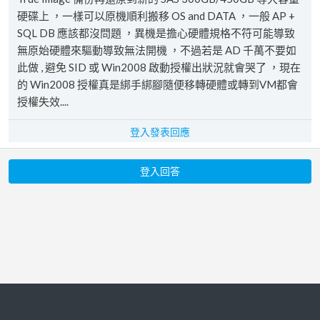
硬碟上 ，一樣可以原機順利搬移 OS and DATA ，一般 AP +
SQL DB 應該都沒問題 ，異機是擔心硬體規格不符可能導致
無原始硬體來驅動導致無法開機 ，不過若是 AD 千萬不要如
此做 , 避免 SID 或 Win2008 啟動授權出狀況就會哭了 ，現在
的 Win2008 授權真是綁手綁腳隨便移轉硬體或轉到VM都會
授權失效....
登入發表回應
登入回答