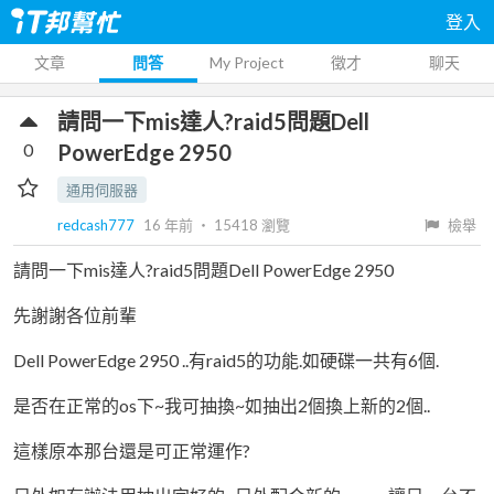
登入
文章
問答
My Project
徵才
聊天
請問一下mis達人?raid5問題Dell
0
PowerEdge 2950
通用伺服器
redcash777
16 年前
‧
15418
瀏覽
檢舉
請問一下mis達人?raid5問題Dell PowerEdge 2950
先謝謝各位前輩
Dell PowerEdge 2950 ..有raid5的功能.如硬碟一共有6個.
是否在正常的os下~我可抽換~如抽出2個換上新的2個..
這樣原本那台還是可正常運作?