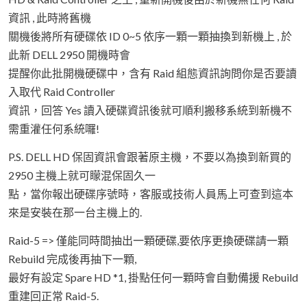
資訊 , 此時將舊機
關機後將所有硬碟依 ID 0~5 依序一顆一顆抽換到新機上 , 於
此新 DELL 2950 開機時會
提醒你此批開機硬碟中，含有 Raid 組態資訊詢問你是否要讀
入取代 Raid Controller
資訊，回答 Yes 讀入硬碟資訊後就可順利搬移系統到新機不
需重灌任何系統囉!
P.S. DELL HD 保固資訊會跟著原主機，不要以為換到新買的
2950 主機上就可矇混保固久一
點，當你報出硬碟序號時，客服或技術人員馬上可查到這本
來是安裝在那一台主機上的.
Raid-5 => 僅能同時間抽出一顆硬碟,要依序更換硬碟請一顆
Rebuild 完成後再抽下一顆,
最好有設定 Spare HD *1, 掛點任何一顆時會自動備援 Rebuild
重建回正常 Raid-5.