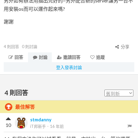
另外如有辦法用抽出完好的~另外配合新的server讓另一台不
用安裝os而可以運作起來嗎?
謝謝
4
則回答
0
則討論
分享
回答
討論
邀請回答
追蹤
登入發表討論
4
則回答
最佳解答
stmdanny
10
iT邦新手
．
16 年前