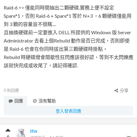
Raid-6 => 僅能同時間抽出二顆硬碟,實務上便不設定
Spare*1，否則 Raid-6 + Spare*1 等於 N+3 ，6 顆硬碟僅能用
到 3 顆的容量豈不很瞎....
且抽換硬碟前一定要進入 DELL 所提供的 Windows 版 Server
Administrator 去看上個Rebuild 動作是否已完成，否則即使
是 Raid-6 也會在你同時拔出第三顆硬碟時掛點，
Rebuild 時硬碟燈會間歇性狂閃應該很好認，等到不太閃爍應
該就快完成或收尾了，請記得確認.
0
則回應
分享
回應
沒有幫助
登入發表回應
thx
6