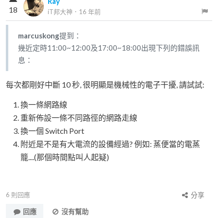
Ray
18
iT邦大神
．
16 年前
marcuskong
提到：
幾近定時11:00~12:00及17:00~18:00出現下列的錯誤訊
息：
每次都剛好中斷 10 秒, 很明顯是機械性的電子干擾, 請試試:
換一條網路線
重新佈設一條不同路徑的網路走線
換一個 Switch Port
附近是不是有大電流的設備經過? 例如: 蒸便當的電蒸
籠....(那個時間點叫人起疑)
6
則回應
分享
回應
沒有幫助