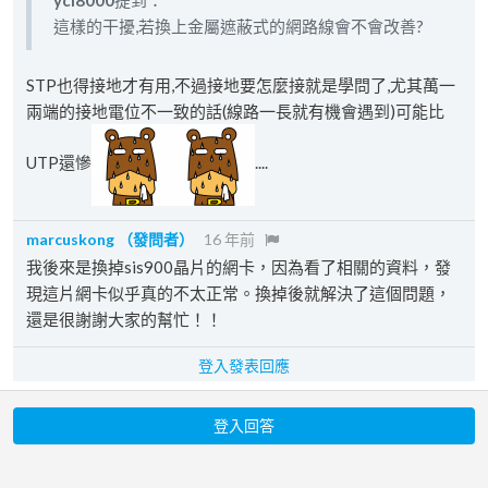
ycl8000
提到：
這樣的干擾,若換上金屬遮蔽式的網路線會不會改善?
STP也得接地才有用,不過接地要怎麼接就是學問了,尤其萬一
兩端的接地電位不一致的話(線路一長就有機會遇到)可能比
UTP還慘
....
marcuskong
（發問者）
16 年前
我後來是換掉sis900晶片的網卡，因為看了相關的資料，發
現這片網卡似乎真的不太正常。換掉後就解決了這個問題，
還是很謝謝大家的幫忙！！
登入發表回應
登入回答