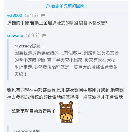
看更多先前的回應...
ycl8000
16 年前
這樣的干擾,若換上金屬遮蔽式的網路線會不會改善?
cmwang
16 年前
raytracy
提到：
因為我還遇過更離譜的......有個客戶, 網路也是莫名其妙
的會不定時瞬斷, 查了半天查不出來; 後來有天在大樓
附近走走, 竟然發現隔壁就是一隻巨大的廣播電台發射
天線!!
鵝也有同學在中部某電台上班,某次鵝回中部剛好遇到,他帶鵝
進去參觀,光傳統的類比電話線就得接一堆濾波器才不會電話
一拿起來就自動放音樂了
...