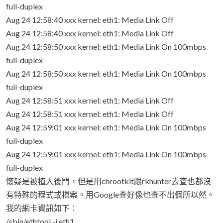
full-duplex
Aug 24 12:58:40 xxx kernel: eth1: Media Link Off
Aug 24 12:58:40 xxx kernel: eth1: Media Link Off
Aug 24 12:58:50 xxx kernel: eth1: Media Link On 100mbps
full-duplex
Aug 24 12:58:50 xxx kernel: eth1: Media Link On 100mbps
full-duplex
Aug 24 12:58:51 xxx kernel: eth1: Media Link Off
Aug 24 12:58:51 xxx kernel: eth1: Media Link Off
Aug 24 12:59:01 xxx kernel: eth1: Media Link On 100mbps
full-duplex
Aug 24 12:59:01 xxx kernel: eth1: Media Link On 100mbps
full-duplex
懷疑是被植入後門，但是用chrootkit跟rkhunter去查也都沒
有特殊的程式或檔案。用Google查好像也查不出個所以然。
我的網卡資訊如下：
/sbin/ethtool -i eth1