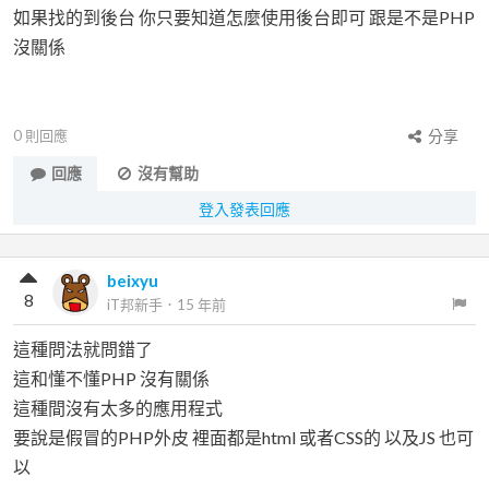
如果找的到後台 你只要知道怎麼使用後台即可 跟是不是PHP
沒關係
0
則回應
分享
回應
沒有幫助
登入發表回應
beixyu
8
iT邦新手
．
15 年前
這種問法就問錯了
這和懂不懂PHP 沒有關係
這種間沒有太多的應用程式
要說是假冒的PHP外皮 裡面都是html 或者CSS的 以及JS 也可
以