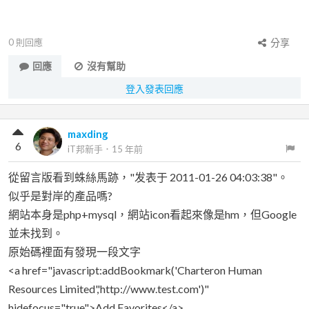
0
則回應
分享
回應
沒有幫助
登入發表回應
maxding
6
iT邦新手
．
15 年前
從留言版看到蛛絲馬跡，"发表于 2011-01-26 04:03:38"。
似乎是對岸的產品嗎?
網站本身是php+mysql，網站icon看起來像是hm，但Google
並未找到。
原始碼裡面有發現一段文字
<a href="javascript:addBookmark('Charteron Human
Resources Limited','http://www.test.com')"
hidefocus="true">Add Favorites</a>