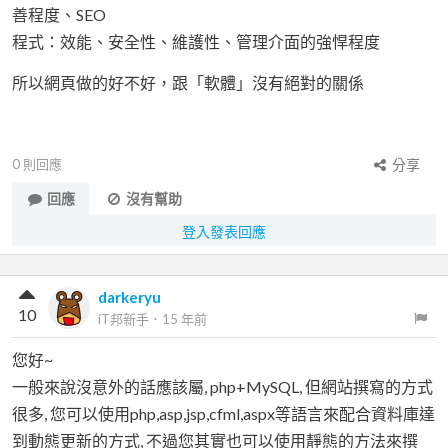
善程度、SEO
程式：效能、安全性、維護性、管理介面的強悍程度
所以網頁做的好不好，跟「軟體」沒有絕對的關係
0
則回應
分享
回應
沒有幫助
登入發表回應
darkeryu
10
iT邦新手
．
15 年前
您好~
一般來說沒意外的話應該屬, php+MySQL, 但網站撰寫的方式
很多, 您可以使用php,asp,jsp,cfml,aspx等語言來配合資料庫達
到動態更新的方式, 不過您其實也可以使用靜態的方法來撰