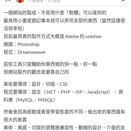
iT邦新手
．
15 年前
一個網站的製成，不是用什麼「軟體」可以達到的
最鳥用小畫家跟記事本就可以弄完全部的東西（當然這樣很
沒效率啦）
目前最昂貴的製作方式大概是 Adobe 的 solution
繪圖：Photoshop
程式：Dreamweaver
這些工具只是輔助你東西做的快一點，好一點
但網站製作的觀念是要靠自己的
美術要懂得：設計、切版、CSS
程式要懂得：語言（.NET、PHP、JSP、JavaScript）、 資
料庫（MySQL、MSSQL）
然後會因為經驗或者是學習態度的不同，做出來的東西還有
很大的差異
美術：美感、切版的瀏覽器兼容性、動線的設計、介面的友