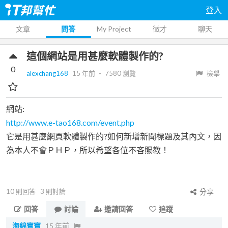
登入
文章
問答
My Project
徵才
聊天
這個網站是用甚麼軟體製作的?
0
alexchang168
15 年前
‧
7580
瀏覽
檢舉
網站:
http://www.e-tao168.com/event.php
它是用甚麼網頁軟體製作的?如何新增新聞標題及其內文，因
為本人不會ＰＨＰ，所以希望各位不吝賜教！
10
則回答
3
則討論
分享
回答
討論
邀請回答
追蹤
海綿寶寶
15 年前