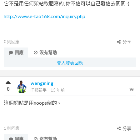
它不是用任何架站軟體寫的, 你不信可以自己發信去問問 :)
http://www.e-tao168.com/inquiry.php
0
則回應
分享
回應
沒有幫助
登入發表回應
wengming
8
iT邦新手
．
15 年前
這個網站是用xoops架的。
1
則回應
分享
回應
沒有幫助