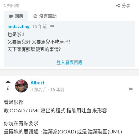
1
則回應
分享
回應
沒有幫助
imdazzling
15 年前
也是啦!!
又要馬兒好 又要馬兒不吃草~!!
天下哪有那麼便宜的事情?
登入發表回應
Albert
6
iT邦高手
．
15 年前
看過很都
教 OOAD / UML 寫出的程式 指能用吐血 來形容
你現在有點要求
疊磚塊的要讀過 :: 建築系(OOAD) 或是 建築製圖(UML)