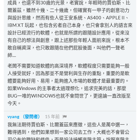
成員，也還不到30歲的光景，老實說，年輕時的賈伯斯、比
爾蓋茲，雖然十幾、二十幾歲，但確實有一甲子的創意功力
與設計思維，然而有些人從王安系統、AS400、APPLE II、
IBM XT 玩起，也包含劣者自己本身，也只會拿別人的語言來
設計已經流行的軟體，也就是所謂的跟隨設計應用，從來沒
有自己的想法與創意，跟上述那些年輕人面前來說，根本不
敢自稱資深，也只敢跟隨在他們屁股後面，叫他們一聲老
師....
老闆不需要知道軟體的高深境界，軟體程度只需要能夠一般
人接受就好，因為那並不是營利與生存的重點，重要的是軟
體要能夠好用、易用，能夠進入市場的軟體才是最重要的。
如果Windows 的主事者太過理想化，追求完美的話，那麼
BUG一堆的WINDOWS也就不會問世了，更遑論一直改版至
今天。
vyang
（發問者）
15 年前
我無法期待賈伯斯、比爾蓋茲來應徵，這些人是萬中選一，
難得遇到，他們如果想到一家公司去工作，大概也不會管公
司公布的職缺和條件，而是設法接觸高階主管，說服高階主