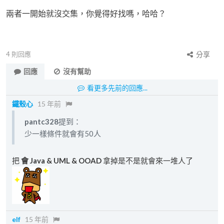
兩者一開始就沒交集，你覺得好找嗎，哈哈？
4
則回應
分享
回應
沒有幫助
看更多先前的回應...
鐵殼心
15 年前
pantc328
提到：
少一樣條件就會有50人
把
會 Java & UML & OOAD
拿掉是不是就會來一堆人了
elf
15 年前