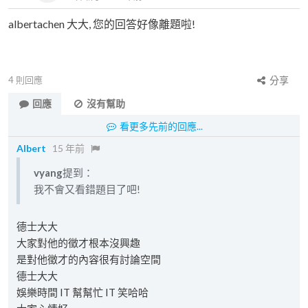
albertachen 大大, 您的回答好像離題啦!
4
則回應
分享
回應
沒有幫助
看更多先前的回應...
Albert
15 年前
vyang
提到：
我不會又看錯題目了吧!
德士大大
大家對他的徵才根本沒興趣
是對他徵才的內容很有討論空間
德士大大
娛樂時間 IT 幫幫忙 IT 笑哈哈