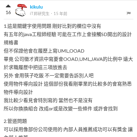
kikulu
16
iT邦研究生
．
15 年前
1.這是關鍵字使用問題 剛好比對的欄位中沒有
有五年的java工程師經驗 可能在工作上會接觸SD開出的設計
規格書
但不保證他會在履歷上寫UML,OOAD
畢竟 公司徵才資訊中寫要會OOAD,UML,JAVA的比例中 遠大
於求職履歷中把這三項放進去
另外 會用筷子吃飯 不一定需要告訴別人吧
使用物件導向設計 這個部份我看剛畢業的比較多的會寫熟悉
物件導向設計
我比較少看見會特別寫的 當然也不是沒有
所以你換換組合 改成or或是改變一些條件 或許會找到
2.管道問題
可以採用像部份公司使用的 內部人員推薦成功可以有獎金 讓