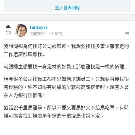
登入發表回應
fantsyss
12
iT邦新手
．
15 年前
我想問那為何找好公司那麼難，我想要找錢多事少離家近的
工作怎麼那麼難找...
就跟樓主想要找一身是材的好員工那麼難找是一樣的道理...
現今很多公司找員工都不思如何培訓員工，只想要直接找很
有經驗的，殊不知很有經驗的早就被高薪挖走哩，還有人會
在人力銀行徘徊嗎?
俗話說千里馬難尋，所以不要又要馬好又不給馬吃草，有時
候可能會找到楊過早年騎的千里瘦馬也說不定。