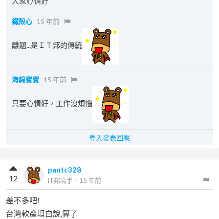
大家心情好
鐵殼心
15 年前
離題...是ＩＴ邦的傳統
海綿寶寶
15 年前
只要心情好，工作沒煩惱
登入發表回應
pantc328
12
iT邦高手
．
15 年前
差不多吧!
台灣軟產坦白說,算了