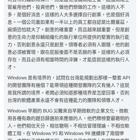
管雇用他們、投資他們，做他們想做的工作。這樣的人不
多，是個好消息。這樣的人大多選擇自行創業，也是個好消
息。一個公司裏如果有一半以上的員工都自認是比爾蓋茲，
麻煩恐怕就大了。創意的確重要，而且越來越重要，但是創
意的生命力是仰賴組織化的執行單位所提供的堅實的執行能
力，否則創意永遠只是創意。領導者必須有人跟隨，他的創
意必須被實現，跟在屁股後面不是丟臉的事，這樣的人必須
存在，而且必須有相當時間的淬鍊，才能造就這樣的執行人
才。
Windows 是有境界的，試問在台灣能規劃出那樣一整套 API
的開發團隊有幾個？能帶領這種開發團隊的又有幾人？這就
是我所謂的境界。老闆必須知道那種境界是怎麼回事，否則
台灣的軟體產業永遠不會有這種能力的團隊和領導人才。
Windows 早期的 BUG 災難來自早期微軟的企業文化，微軟
用各種有趣的題目篩選前來應徵的人，他們標榜要最聰明的
人。他們相信天分，相信聰明。不相信管理理論，不相信軟
體工程。在 Windows 95 和 Windows 98 連續摔了兩個慘