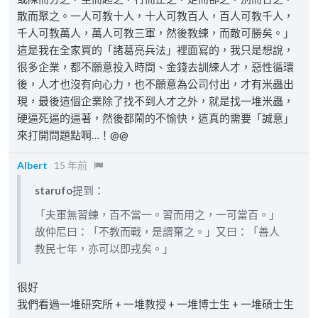
散而聚之。一人可教十人，十人可教百人，百人可教千人，
千人可教萬人，萬人可教三軍，然後教練，而敵可勝矣。」
這是我在全家買的「諸葛亮兵法」裡面寫的，我只是想說，
很多企業，都不願意投入時間、金錢去訓練人才，惡性循環
後，人才也沒有向心力，也不願意為公司付出，才有米蟲出
現，最後這個企業除了找不到人才之外，就是找一堆米蟲，
硬逼死逼的逼著，然後都鬧的不愉快，這真的需要「誠意」
來打開問題點啊…！@@
Albert
15 年前
starufo
提到：
「夫軍無習練，百不當一。習而用之，一可當百。」
故仲尼曰：「不教而戰，是謂棄之。」又曰：「善人
教民七年，亦可以即戎矣。」
很好
我們看過一堆研究所 + 一堆教授 + 一堆博士生 + 一堆碩士生