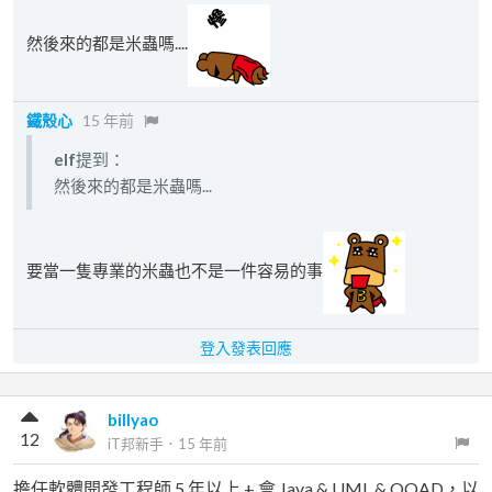
然後來的都是米蟲嗎....
鐵殼心
15 年前
elf
提到：
然後來的都是米蟲嗎...
要當一隻專業的米蟲也不是一件容易的事
登入發表回應
billyao
12
iT邦新手
．
15 年前
擔任軟體開發工程師 5 年以上 + 會 Java & UML & OOAD，以