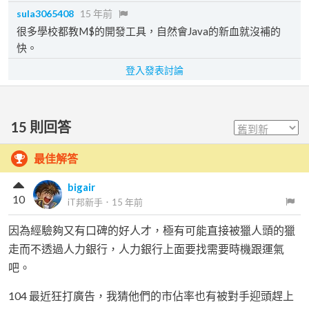
sula3065408
15 年前
很多學校都教M$的開發工具，自然會Java的新血就沒補的
快。
登入發表討論
15
則回答
最佳解答
bigair
10
iT邦新手
．
15 年前
因為經驗夠又有口碑的好人才，極有可能直接被獵人頭的獵
走而不透過人力銀行，人力銀行上面要找需要時機跟運氣
吧。
104 最近狂打廣告，我猜他們的市佔率也有被對手迎頭趕上