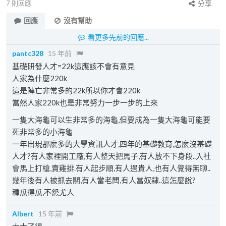
7
則回應
分享
回應
沒有幫助
看更多先前的回應...
pantc328
15 年前
基礎研發人才=22k這應該不會有意見
人家為什麼220k
這是陣亡非常多的22k所以你才會220k
當然人家220k也是非常努力一步一步的上來
一隻大海龜可以生非常多的海龜,但要成為一隻大海龜可能要
死非常多的小海龜
一年出現那麼多的大學資訊人才,四年的基礎教育,怎麼沒基礎
人才?有人家裡開工廠,有人整天把馬子,有人放不下身段..入社
會馬上打槍,賣雞排.有人起步順,有人遇貴人,也有人覺得無聊..
幾年後有人被抓去關,有人當老闆,有人當奴隸..這怎麼說?
種瓜得瓜,不怨尤人
Albert
15 年前