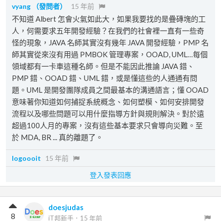
vyang
（發問者）
15 年前
不知道 Albert 怎會火氣如此大，如果我要找的是疊磚塊的工
人，何需要求五年開發經驗？在我們的社會裡一直有一些奇
怪的現象，JAVA 名師其實沒有幾年 JAVA 開發經驗，PMP 名
師其實從來沒有用過 PMBOK 管理專案，OOAD, UML…每個
領域都有一卡車這種名師。但是不能因此推論 JAVA 錯、
PMP 錯、OOAD 錯、UML 錯，或是懂這些的人通通有問
題。UML 是開發團隊成員之間最基本的溝通語言；懂 OOAD
意味著你知道如何捕捉系統概念、如何塑模、如何安排開發
流程以及哪些問題可以用什麼指導方針與規則解決。對於遠
超過100人月的專案，沒有這些基本要求只會導向災難。至
於 MDA, BR ... 真的離題了。
logoooit
15 年前
登入發表回應
doesjudas
8
iT邦新手
．
15 年前