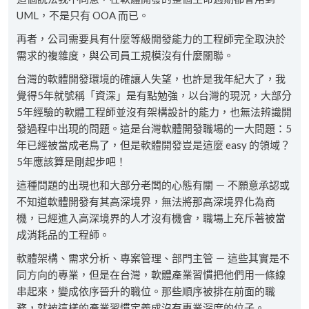
UML，不是只有 OOA 而已。
再者，公司需要具有什麼等級開發能力的工程師完全取決於
需求的複雜度，與公司員工規模沒有什麼關聯。
台灣的軟體開發環境的確讓人失望，也許是我年紀大了，我
覺得5年就號稱「資深」是有點勉強，以台灣的現況，大部分
5年經驗的軟體工程師並沒有架構設計的能力，也無法辨識開
發過程中出現的問題。這是台灣軟體開發職場的一大問題：5
年已經被當成老鳥了，但是軟體開發豈是這麼 easy 的領域？
5年應該算是剛起步吧！
這種問題的出現也和大部分老闆的心態有關 － 不願意承認或
不知道軟體開發有其高深境界，無法將那高深境界化為商
機，已經進入高深境界的人才沒有機會，職場上充斥著被當
成消耗品的工程師。
軟體架構、需求分析、專案管理、部門主管 － 這些其實是不
同方向的專業，但是在台灣，軟體產業習慣把他們用一條線
串起來，變成依序晉升的職位。那些順序被排在前面的職
務，就被這樣的產業習慣定義成沒有專業深度的位子。