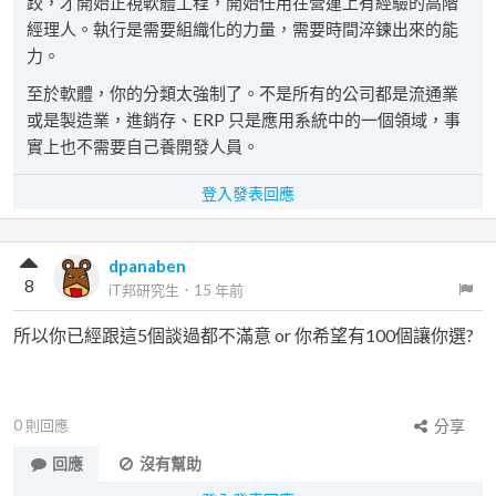
跤，才開始正視軟體工程，開始任用在營運上有經驗的高階
經理人。執行是需要組織化的力量，需要時間淬鍊出來的能
力。
至於軟體，你的分類太強制了。不是所有的公司都是流通業
或是製造業，進銷存、ERP 只是應用系統中的一個領域，事
實上也不需要自己養開發人員。
登入發表回應
dpanaben
8
iT邦研究生
．
15 年前
所以你已經跟這5個談過都不滿意 or 你希望有100個讓你選?
0
則回應
分享
回應
沒有幫助