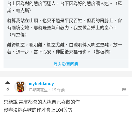
台上因為對的態度而迷人，台下因為好的態度讓人迷。（羅
斯‧帕克斯）
就算我站在山頂，也只不過是平民百姓，但我的肩膀上，會
有兩塊空地，那就是勇氣和毅力，我要做音樂上的皇帝。
（周杰倫）
難得糊塗，聰明難、糊塗尤難、由聰明轉入糊塗更難，放一
著、退一步、當下心安，非圖後來福報也。（鄭板橋）
登入發表回應
mybeldandy
6
iT邦研究生
．
15 年前
只能說 甚麼都會的人挑自己喜歡的作
沒辦法挑喜歡的作才會上104等等