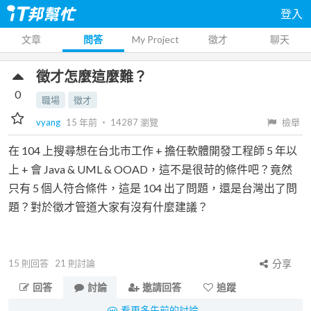
登入
文章
問答
My Project
徵才
聊天
徵才怎麼這麼難？
0
職場
徵才
vyang
15 年前
‧
14287
瀏覽
檢舉
在 104 上搜尋想在台北市工作 + 擔任軟體開發工程師 5 年以
上 + 會 Java & UML & OOAD，這不是很苛的條件吧？竟然
只有 5 個人符合條件，這是 104 出了問題，還是台灣出了問
題？對於徵才管道大家有沒有什麼建議？
15
則回答
21
則討論
分享
回答
討論
邀請回答
追蹤
看更多先前的討論...