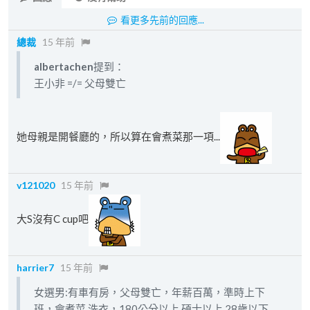
看更多先前的回應...
總裁
15 年前
albertachen
提到：
王小非 =/= 父母雙亡
她母親是開餐廳的，所以算在會煮菜那一項...
v121020
15 年前
大S沒有C cup吧
harrier7
15 年前
女選男:有車有房，父母雙亡，年薪百萬，準時上下
班，會煮菜,洗衣，180公分以上,碩士以上,28歲以下