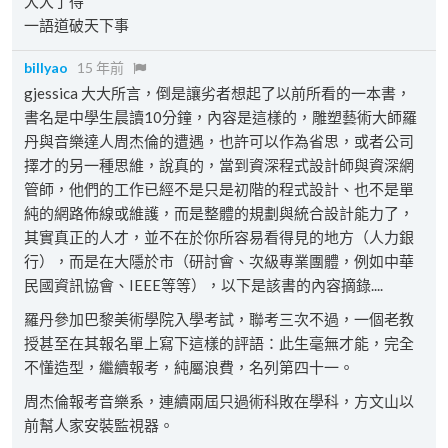
大大了得
一語道破天下事
billyao
15 年前
gjessica 大大所言，倒是讓劣者想起了以前所看的一本書，
書名是中學生晨讀10分鐘，內容是這樣的，雕塑藝術大師羅
丹與音樂達人周杰倫的遭遇，也許可以作為省思，或者公司
擇才的另一種思維，說真的，當到資深程式設計師與資深網
管師，他們的工作已經不是只是初階的程式設計、也不是單
純的網路佈線或維護，而是整體的規劃與統合設計能力了，
其實真正的人才，並不在於你所容易看得見的地方（人力銀
行），而是在大隱於市（研討會、次級專業團體，例如中華
民國資訊協會、IEEE等等），以下是該書的內容摘錄....
羅丹參加巴黎美術學院入學考試，聯考三次不過，一個老教
授甚至在其報名單上寫下這樣的評語：此生毫無才能，完全
不懂造型，繼續報考，純屬浪費，名列第四十一。
周杰倫報考音樂系，連續兩屆只過術科敗在學科，方文山以
前幫人家安裝監視器。