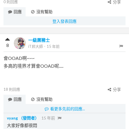
0
則回應
分享
回應
沒有幫助
登入發表回應
一級屠豬士
8
iT邦大師
．
15 年前
會OOAD啊~~~
多高的境界才算會OOAD呢.....
18
則回應
分享
回應
沒有幫助
看更多先前的回應...
vyang
（發問者）
15 年前
大家好像都很悶