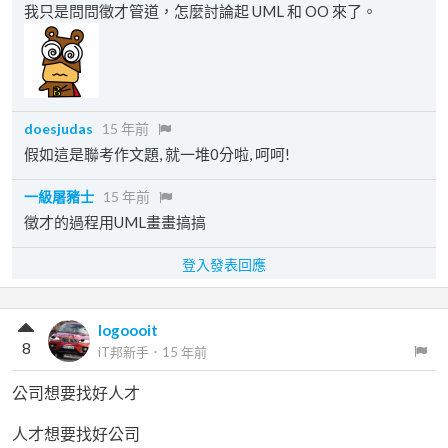
我只是問問徵才管道，怎麼討論起 UML 和 OO 來了。
doesjudas
15 年前
假如這是聯考作文題, 就一堆0分啦, 呵呵!
一級屠豬士
15 年前
徵才的過程用UML畫畫搞搞
登入發表回應
logoooit
8
iT邦新手
．
15 年前
公司想要找好人才
人才想要找好公司