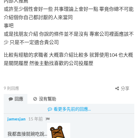
內部人推薦
或許至少個性會好一些 共事理論上會好一點 畢竟你總不可能
介紹個你自己都討厭的人來當同
事吧
或是找朋友介紹 你說的條件並不是沒有 專案公司裡面應該不
少 只是不一定適合貴公司
比較有經驗的求職者 大概靠介紹比較多 就算使用104 也大概
是關閉履歷 然後主動找喜歡的公司投履歷
9
則回應
分享
回應
沒有幫助
看更多先前的回應...
jamesjan
15 年前
我都直接就碗吃說...