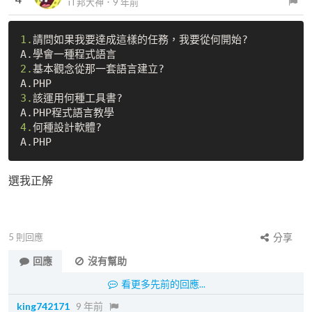
iT邦大神
．
9 年前
1.
請問如果我要達成這樣的任務，我要從何開始? 

2.
基本觀念從那一套語言建立?

3.
該運用何種工具書? 

4.
何種設計軟體?

選我正解
5
則回應
分享
回應
沒有幫助
看更多先前的回應...
king742171
9 年前