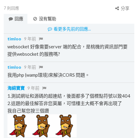
7
則回應
分享
回應
沒有幫助
看更多先前的回應...
timloo
9 年前
websocket 好像需要server 端的配合，是桃機的資訊部門要
提供websocket 的服務嗎?
timloo
9 年前
我用php (wamp環境)來解決CORS 問題。
海綿寶寶
9 年前
1.測試網址和源碼的超連結，後面都多了個標點符號以致404
2.這題的最佳解答非您莫屬，可惜樓主大概不會再出現了
我自己幫您按三個讚