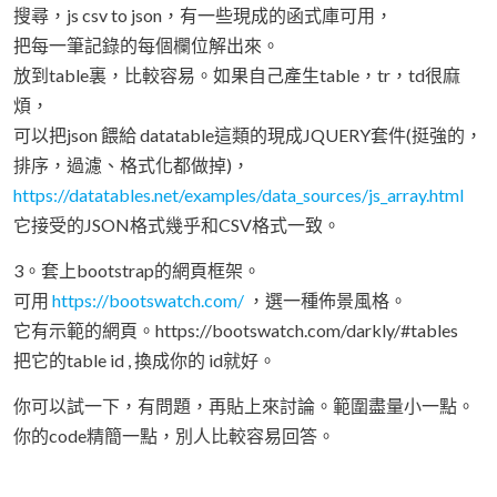
搜尋，js csv to json，有一些現成的函式庫可用，
把每一筆記錄的每個欄位解出來。
放到table裏，比較容易。如果自己產生table，tr，td很麻
煩，
可以把json 餵給 datatable這類的現成JQUERY套件(挺強的，
排序，過濾、格式化都做掉)，
https://datatables.net/examples/data_sources/js_array.html
它接受的JSON格式幾乎和CSV格式一致。
3。套上bootstrap的網頁框架。
可用
https://bootswatch.com/
，選一種佈景風格。
它有示範的網頁。https://bootswatch.com/darkly/#tables
把它的table id , 換成你的 id就好。
你可以試一下，有問題，再貼上來討論。範圍盡量小一點。
你的code精簡一點，別人比較容易回答。