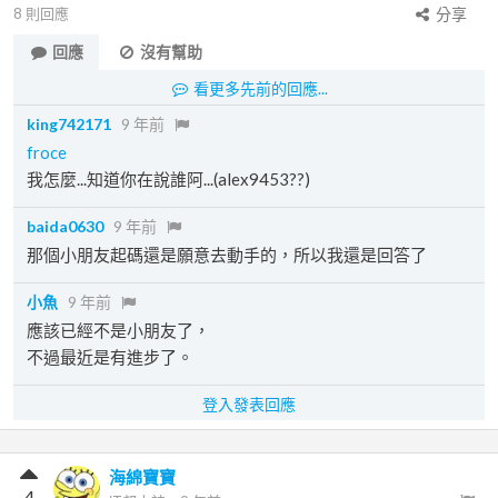
8
則回應
分享
回應
沒有幫助
看更多先前的回應...
king742171
9 年前
froce
我怎麼...知道你在說誰阿...(alex9453??)
baida0630
9 年前
那個小朋友起碼還是願意去動手的，所以我還是回答了
小魚
9 年前
應該已經不是小朋友了，
不過最近是有進步了。
登入發表回應
海綿寶寶
4