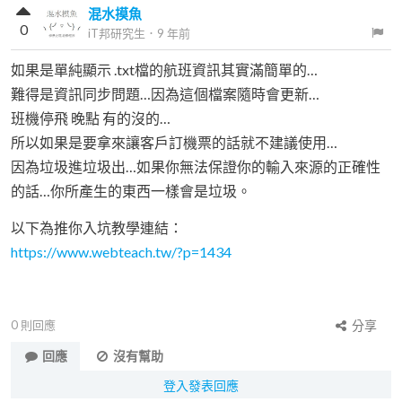
混水摸魚
0
iT邦研究生
．
9 年前
如果是單純顯示 .txt檔的航班資訊其實滿簡單的…
難得是資訊同步問題…因為這個檔案隨時會更新…
班機停飛 晚點 有的沒的…
所以如果是要拿來讓客戶訂機票的話就不建議使用…
因為垃圾進垃圾出…如果你無法保證你的輸入來源的正確性
的話…你所產生的東西一樣會是垃圾。
以下為推你入坑教學連結：
https://www.webteach.tw/?p=1434
0
則回應
分享
回應
沒有幫助
登入發表回應