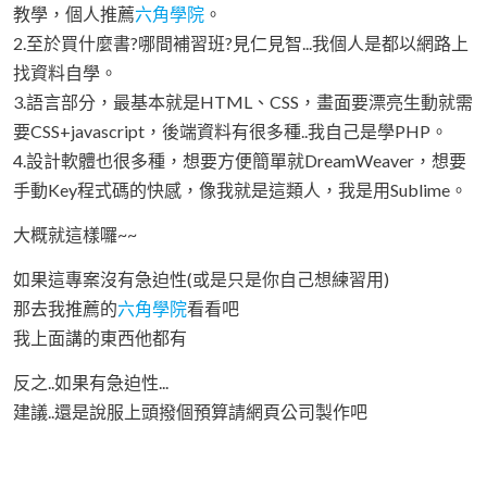
教學，個人推薦
六角學院
。
2.至於買什麼書?哪間補習班?見仁見智...我個人是都以網路上
找資料自學。
3.語言部分，最基本就是HTML、CSS，畫面要漂亮生動就需
要CSS+javascript，後端資料有很多種..我自己是學PHP。
4.設計軟體也很多種，想要方便簡單就DreamWeaver，想要
手動Key程式碼的快感，像我就是這類人，我是用Sublime。
大概就這樣囉~~
如果這專案沒有急迫性(或是只是你自己想練習用)
那去我推薦的
六角學院
看看吧
我上面講的東西他都有
反之..如果有急迫性...
建議..還是說服上頭撥個預算請網頁公司製作吧