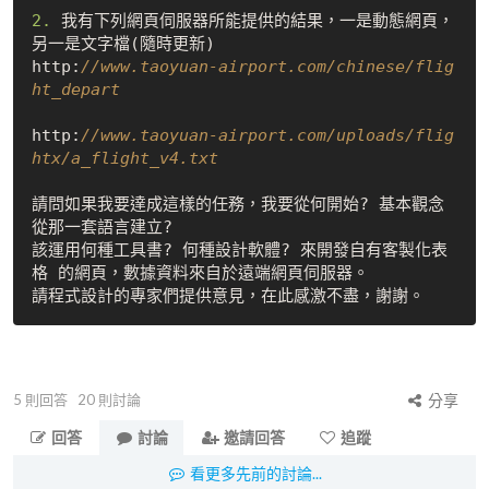
2.
 我有下列網頁伺服器所能提供的結果，一是動態網頁，
另一是文字檔(隨時更新)

http:
//www.taoyuan-airport.com/chinese/flig
ht_depart
http:
//www.taoyuan-airport.com/uploads/flig
htx/a_flight_v4.txt
請問如果我要達成這樣的任務，我要從何開始? 基本觀念
從那一套語言建立?

該運用何種工具書? 何種設計軟體? 來開發自有客製化表
格 的網頁，數據資料來自於遠端網頁伺服器。

5
則回答
20
則討論
分享
回答
討論
邀請回答
追蹤
看更多先前的討論...