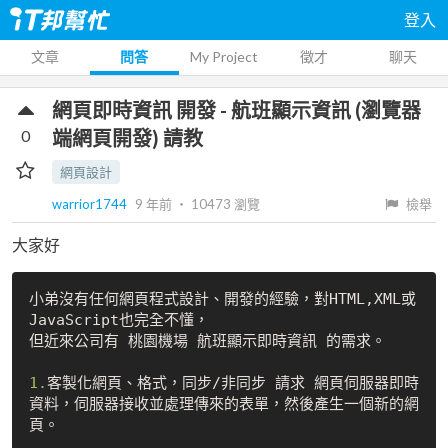
登入
文章
問答
My Project
徵才
聊天
網頁即時資訊 開發 - 航班顯示資訊 (瀏覽器
0
端網頁開發) 請教
網頁設計
warrior1744
9 年前
‧
10473
瀏覽
檢舉
大家好
小弟沒有任何網頁程式設計、開發的經驗，對HTML,XML或
JavaScript也完全不懂，

但近來公司有 桃園機場 航班顯示即時資訊 的需求。

1.
客製化網頁、格式，同步/非同步 請求 網頁伺服器即時
資料，伺服器接收並處理傳來的表單，然後產生一個新的網
頁。
