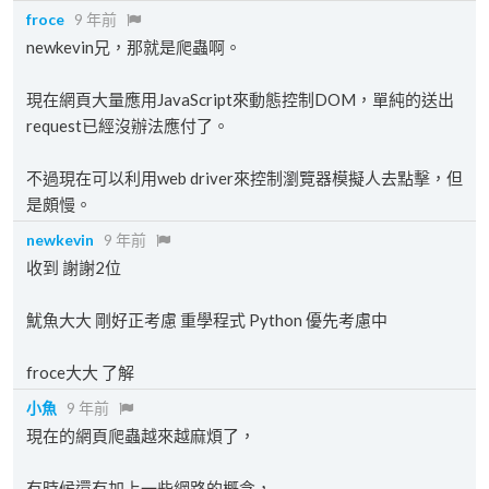
froce
9 年前
newkevin兄，那就是爬蟲啊。
現在網頁大量應用JavaScript來動態控制DOM，單純的送出
request已經沒辦法應付了。
不過現在可以利用web driver來控制瀏覽器模擬人去點擊，但
是頗慢。
newkevin
9 年前
收到 謝謝2位
魷魚大大 剛好正考慮 重學程式 Python 優先考慮中
froce大大 了解
小魚
9 年前
現在的網頁爬蟲越來越麻煩了，
有時候還有加上一些網路的概念，