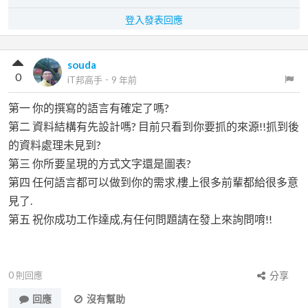
登入發表回應
souda
0
iT邦高手
．
9 年前
第一 你的撰寫的語言有確定了嗎?
第二 資料結構有先設計嗎? 目前只看到你要抓的來源!!抓到後
的資料處理未見到?
第三 你所要呈現的方式文字還是圖表?
第四 任何語言都可以做到你的需求,樓上很多前輩都給很多意
見了.
第五 祝你成功工作達成,有任何問題請在發上來詢問唷!!
0
則回應
分享
回應
沒有幫助