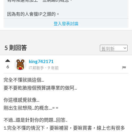
因為有的人會擋IP之類的。
登入發表討論
5
則回答
king742171
6
iT邦新手
．
9 年前
完全不懂就搞這個...
要不要乾脆撥個預算請專業的做阿...
你這樣感覺就像...
剛出生就想飛...的概念....= =
不過...還是針對你的問題...回答..
1.完全不懂的情況下，要嘛補習，要嘛買書，線上也有很多