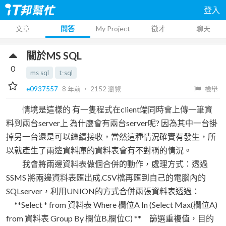
登入
文章
問答
My Project
徵才
聊天
關於MS SQL
0
ms sql
t-sql
e0937557
8 年前
‧
2152
瀏覽
檢舉
情境是這樣的 有一隻程式在client端同時會上傳一筆資
料到兩台server上 為什麼會有兩台server呢? 因為其中一台掛
掉另一台還是可以繼續接收，當然這種情況確實有發生，所
以就產生了兩邊資料庫的資料表會有不對稱的情況。
我會將兩邊資料表做個合併的動作，處理方式：透過
SSMS 將兩邊資料表匯出成.CSV檔再匯到自己的電腦內的
SQLserver，利用UNION的方式合併兩張資料表透過：
**Select * from 資料表 Where 欄位A In (Select Max(欄位A)
from 資料表 Group By 欄位B,欄位C) ** 篩選重複值，目的