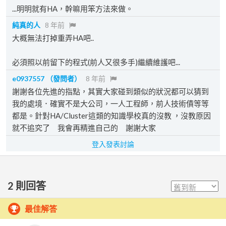
...明明就有HA，幹嘛用笨方法來做。
純真的人
8 年前
大概無法打掉重弄HA吧..
必須照以前留下的程式(前人又很多手)繼續維護吧...
e0937557
（發問者）
8 年前
謝謝各位先進的指點，其實大家碰到類似的狀況都可以猜到
我的處境．確實不是大公司，一人工程師，前人技術債等等
都是。針對HA/Cluster這類的知識學校真的沒教 ，沒教原因
就不追究了 我會再精進自己的 謝謝大家
登入發表討論
2
則回答
最佳解答