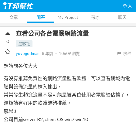
登入
文章
問答
My Project
徵才
聊天
查看公司各台電腦網路流量
0
黑客社
yoyogodman
8 年前
‧
10609
瀏覽
檢舉
想請問各位大大
有沒有推薦免費性的網路流量監看軟體，可以查看網域內電
腦與設備流量的輸入輸出，
常常發生頻寬流量不足可能是被某位使用者電腦給佔據了，
還煩請有好用的軟體能夠推薦，
感恩!!
公司目前server R2, client OS win7 win10