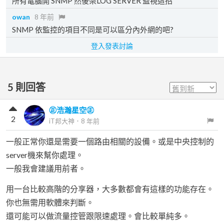
所有電腦開 SNMP 然後架LOG SERVER 監視這招
owan
8 年前
SNMP 依監控的項目不同是可以區分內外網的吧?
登入發表討論
5
則回答
㊣浩瀚星空㊣
2
iT邦大神
．
8 年前
一般正常你還是需要一個路由相關的設備。或是中央控制的
server機來幫你處理。
一般我會建議用前者。
用一台比較高階的分享器，大多數都會有這樣的功能存在。
你也無需用軟體來判斷。
還可能可以做流量控管跟限速處理。會比較單純多。