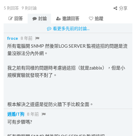
5
則回答
9
則討論
分享
回答
討論
邀請回答
追蹤
看更多先前的討論...
froce
8 年前
所有電腦開 SNMP 然後架LOG SERVER 監視這招的問題是流
量沒辦法分內外網。
我之前有同樣的問題時考慮過這招（就是zabbix），但是小
規模實驗就發現不對了。
根本解決之道還是從防火牆下手比較全面。
逍遙IT狗
8 年前
可有步驟嗎?