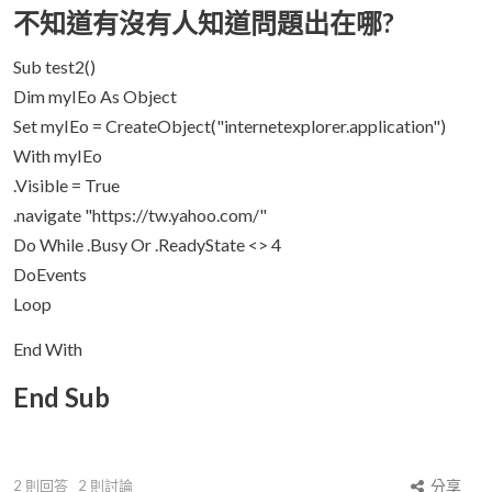
不知道有沒有人知道問題出在哪?
Sub test2()
Dim myIEo As Object
Set myIEo = CreateObject("internetexplorer.application")
With myIEo
.Visible = True
.navigate "https://tw.yahoo.com/"
Do While .Busy Or .ReadyState <> 4
DoEvents
Loop
End With
End Sub
2
則回答
2
則討論
分享