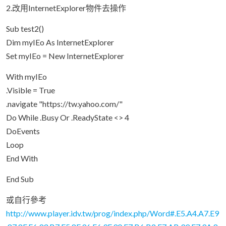
2.改用InternetExplorer物件去操作
Sub test2()
Dim myIEo As InternetExplorer
Set myIEo = New InternetExplorer
With myIEo
.Visible = True
.navigate "https://tw.yahoo.com/"
Do While .Busy Or .ReadyState <> 4
DoEvents
Loop
End With
End Sub
或自行參考
http://www.player.idv.tw/prog/index.php/Word#.E5.A4.A7.E9