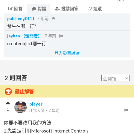
回答
討論
邀請回答
追蹤
paicheng0111
7 年前
發生在哪一行?
jayhan
（發問者）
7 年前
createobject那一行
登入發表討論
2
則回答
最佳解答
player
0
iT邦大師
．
7 年前
你要不要改用我的方法
1.先設定引用Microsoft Internet Controls