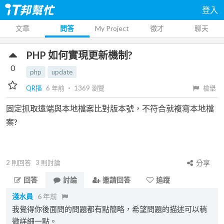
登入
文章
問答
My Project
徵才
聊天
PHP 如何實現更新機制?
0
php
update
QR摳
6 年前
‧
1369
瀏覽
檢舉
固定抓取遠端與本地檔案比對版本號，不符合就複寫本地檔
案?
2
則回答
3
則討論
分享
回答
討論
邀請回答
追蹤
淺水員
6 年前
我覺得你後面問的問題都有點簡略，希望問題的描述可以稍
微詳細一點。