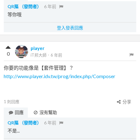
QR摳
（發問者）
6 年前
等你哦
登入發表回應
player
0
iT邦大師
．
6 年前
你要的功能像是【套件管理】？
http://www.player.idv.tw/prog/index.php/Composer
1
則回應
分享
回應
沒有幫助
QR摳
（發問者）
6 年前
不是...