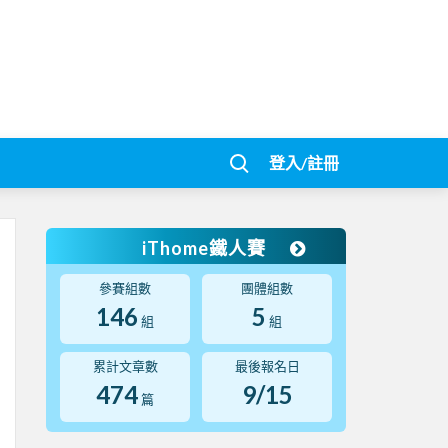
登入/註冊
iThome鐵人賽
參賽組數
團體組數
146
5
組
組
累計文章數
最後報名日
474
9/15
篇