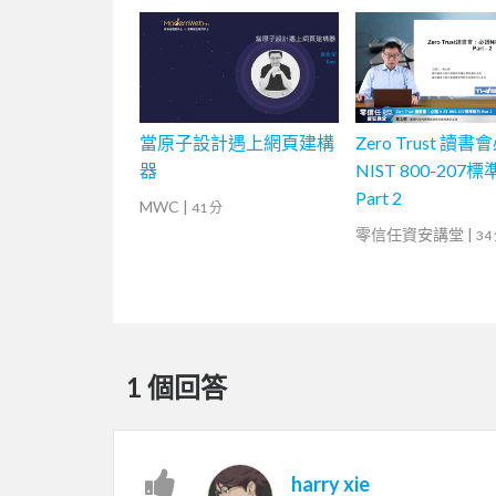
當原子設計遇上網頁建構
Zero Trust 讀書
器
NIST 800-207
Part 2
MWC
|
41 分
零信任資安講堂
|
34
1 個回答
harry xie