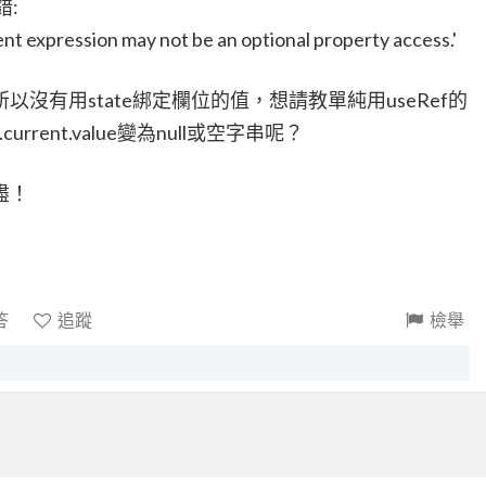
錯:
ent expression may not be an optional property access.'
所以沒有用state綁定欄位的值，想請教單純用useRef的
.current.value變為null或空字串呢？
盡！
答
追蹤
檢舉