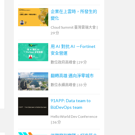
企業在上雲時，所發生的
變化
Cloud Summit 臺灣雲端大會
|
29 分
用 AI 對抗 AI －Fortinet
安全營運
數位政府高峰會
|
29 分
翻轉高雄 邁向淨零城市
數位永續高峰會
|
33 分
91APP: Data team to
BizDevOps team
Hello World Dev Conference
|
36 分