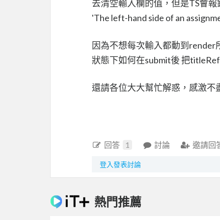
去清空輸入欄的值，但是TS會報
'The left-hand side of an assignm
因為不想每次輸入都動到render
狀態下如何在submit後 把titleRef
還請各位大大幫忙解惑，感激不
回答
1
討論
邀請回
登入發表討論
熱門推薦