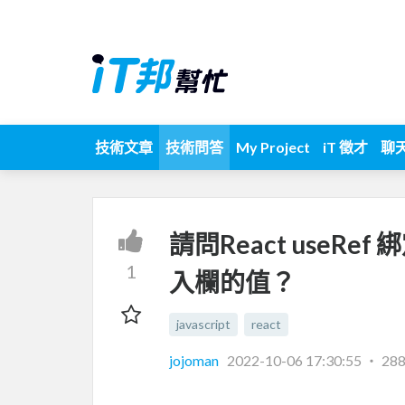
技術文章
技術問答
My Project
iT 徵才
聊
請問React useR
1
入欄的值？
javascript
react
jojoman
2022-10-06 17:30:55
‧
28