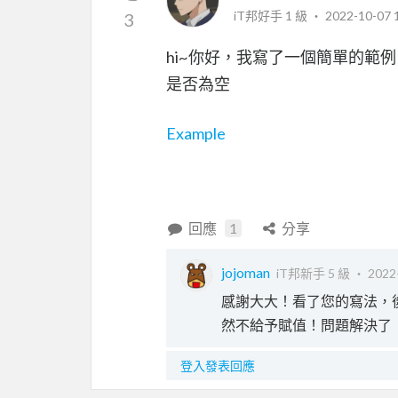
iT邦好手 1 級 ‧
2022-10-07 
3
hi~你好，我寫了一個簡單的範例
是否為空
Example
回應
1
分享
jojoman
iT邦新手 5 級 ‧
2022
感謝大大！看了您的寫法，後來
然不給予賦值！問題解決了
登入發表回應