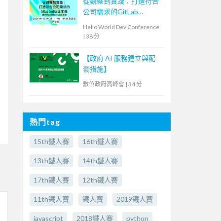
從觀察到實踐：打造符合
公司需求的GitLab
DevOps流水線
Hello World Dev Conference
|
38 分
【政府 AI 服務建立與配
套措施】
數位政府高峰會
|
34 分
熱門tag
15th鐵人賽
16th鐵人賽
13th鐵人賽
14th鐵人賽
17th鐵人賽
12th鐵人賽
11th鐵人賽
鐵人賽
2019鐵人賽
javascript
2018鐵人賽
python