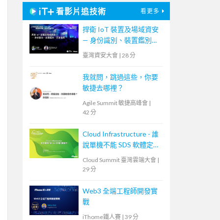
看影片追技術
看更多
捍衛 IoT 裝置及場域資安
— 身份識別、裝置鑑別、
災害還原
臺灣資安大會
|
28 分
我就問，跳過這些，你要
敏捷去哪裡？
Agile Summit 敏捷高峰會
|
42 分
Cloud Infrastructure - 誰
說單機不能 SDS 軟體定義
儲存
Cloud Summit 臺灣雲端大會
|
29 分
Web3 全端工程師開發實
戰
iThome鐵人賽
|
39 分