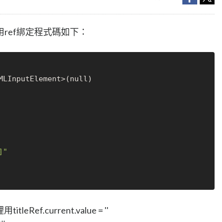
ref綁定程式碼如下：
MLInputElement>(
null
)

]"
ef.current.value = ''