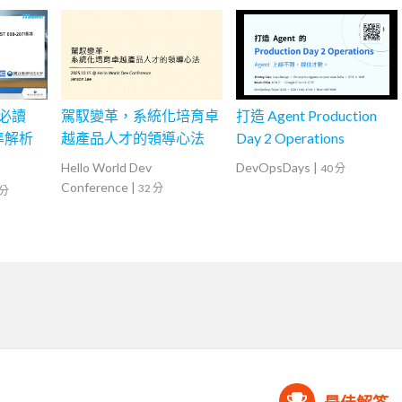
會必讀
駕馭變革，系統化培育卓
打造 Agent Production
標準解析
越產品人才的領導心法
Day 2 Operations
Hello World Dev
DevOpsDays
|
40 分
Conference
|
32 分
 分