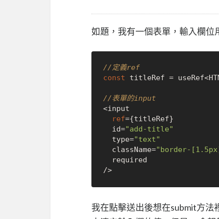
如題，我有一個表單，輸入欄位用
//定義ref
const
 titleRef = useRef<HT
//表單的input
<input 

ref
={titleRef} 

  id=
"add-title"
  type=
"text"
  className=
"border-[1.5px
  required 

我在點擊送出後想在submit方法裡用titleR