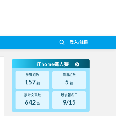
登入/註冊
iThome鐵人賽
參賽組數
團體組數
157
5
組
組
累計文章數
最後報名日
642
9/15
篇