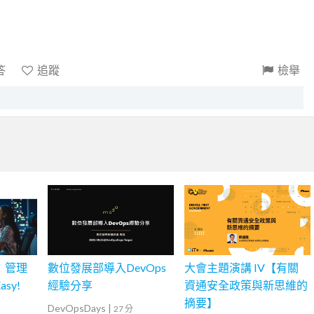
答
追蹤
檢舉
：管理
數位發展部導入DevOps
大會主題演講 IV【有關
sy!
經驗分享
資通安全政策與新思維的
摘要】
DevOpsDays
|
27 分