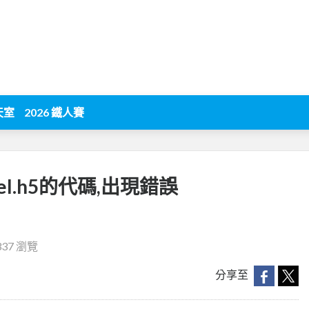
天室
2026 鐵人賽
del.h5的代碼,出現錯誤
337 瀏覽
分享至