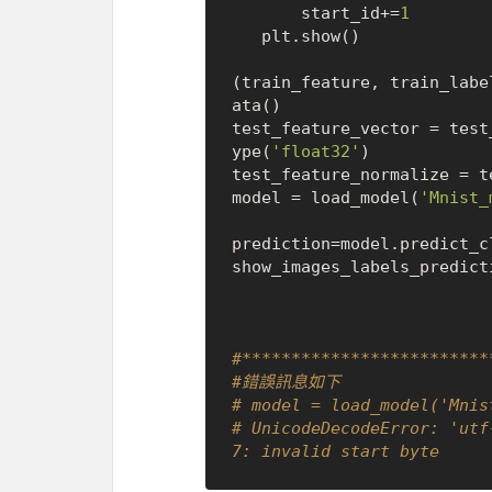
       start_id+=
1
   plt.show()

(train_feature, train_labe
ata()

test_feature_vector = test
ype(
'float32'
)

test_feature_normalize = t
model = load_model(
'Mnist_
prediction=model.predict_c
show_images_labels_predict
#*************************
#錯誤訊息如下
# model = load_model('Mnis
# UnicodeDecodeError: 'utf
7: invalid start byte