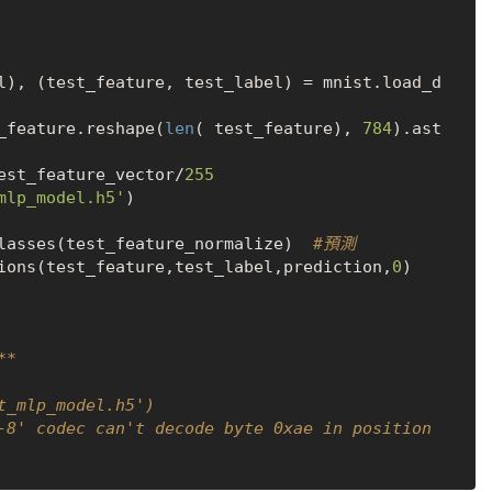
l), (test_feature, test_label) = mnist.load_d
_feature.reshape(
len
( test_feature), 
784
).ast
est_feature_vector/
255
mlp_model.h5'
)

lasses(test_feature_normalize)  
#預測
ions(test_feature,test_label,prediction,
0
)

**
t_mlp_model.h5')
-8' codec can't decode byte 0xae in position 