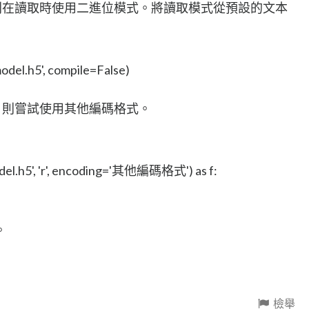
則在讀取時使用二進位模式。將讀取模式從預設的文本
odel.h5', compile=False)
，則嘗試使用其他編碼格式。
del.h5', 'r', encoding='其他編碼格式') as f:
。
檢舉