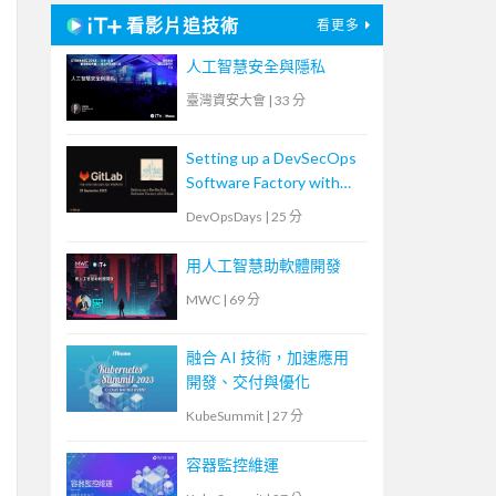
看影片追技術
看更多
人工智慧安全與隱私
臺灣資安大會
|
33 分
Setting up a DevSecOps
Software Factory with
GitLab
DevOpsDays
|
25 分
用人工智慧助軟體開發
MWC
|
69 分
融合 AI 技術，加速應用
開發、交付與優化
KubeSummit
|
27 分
容器監控維運