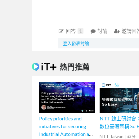
回答
1
討論
邀請回
登入發表討論
熱門推薦
Policy priorities and
NTT 線上研討會
initiatives for securing
數位基礎架構 So Ea
Industrial Automation and
NTT Taiwan
|
43 分