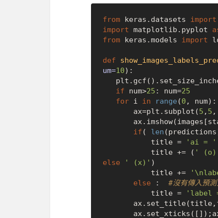
from
 keras.datasets 
import
import
 matplotlib.pyplot 
a
from
 keras.models 
import
 l
def
show_images_labels_pre
um=
10
):

   plt.gcf().set_size_inch
if
 num>
25
: num=
25
for
 i 
in
range
(
0
, num):

       ax=plt.subplot(
5
,
5
,
       ax.imshow(images
if
( 
len
(predictions
           title = 
'ai = '
           title += (
' (o)
else
' (x)'
) 

           title += 
'\nlab
else
 :  
#沒有傳入預測
           title = 
'label 
       ax.set_title(titl
       ax.set_xticks([]);ax.set_yticks([])        
