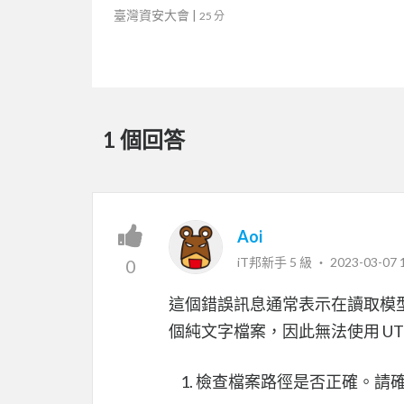
Control Systems (IACS) in
臺灣資安大會
|
25 分
the Netherlands
1 個回答
Aoi
iT邦新手 5 級 ‧
2023-03-07 
0
這個錯誤訊息通常表示在讀取模
個純文字檔案，因此無法使用 UT
檢查檔案路徑是否正確。請