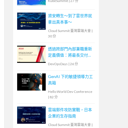
KubeSummit
|
27 分
資安轉生～到了雲世界就
拿出真本事～
Cloud Summit 臺灣雲端大會
|
30 分
透過跨部門內部兼職重新
定義價值：將最長交付週
期從 1 個月縮短到 10 分
DevOpsDays
|
26 分
鐘的 DevOps 實踐
GenAI 下的敏捷領導力工
具箱
Hello World Dev Conference
|
82 分
雲端郵件攻防實戰，日本
企業的生存指南
Cloud Summit 臺灣雲端大會
|