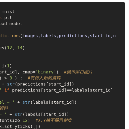
s
oad_model

dictions
(
images,labels,predictions,start_id,n
es(
12
, 
14
)

 i+
1
)

[start_id], cmap=
'binary'
)  
#顯示黑白圖片
) > 
0
 ) :  
#有傳入預測資料
 + 
str
(predictions[start_id])

'
if
 predictions[start_id]==labels[start_id] 
el = '
 + 
str
(labels[start_id])

資料
= '
 + 
str
(labels[start_id])

e,fontsize=
12
)  
#X,Y軸不顯示刻度