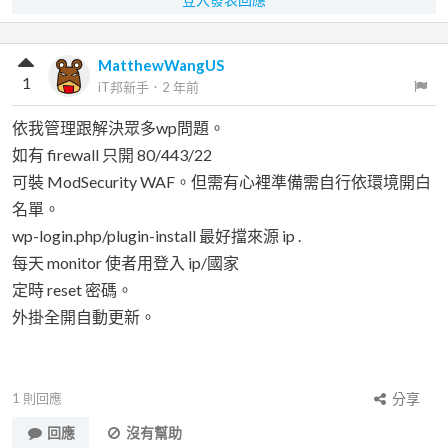
MatthewWangUS
1
iT邦新手
．
2 年前
依我管理跟解決眾多wp問題。
如有 firewall 只開 80/443/22
可裝 ModSecurity WAF。但需有心裡準備需自行依環境開白
名單。
wp-login.php/plugin-install 最好擋來源 ip .
每天 monitor 使者用登入 ip/國家
定時 reset 密碼。
外掛全開自動更新。
1
則回應
分享
回應
沒有幫助