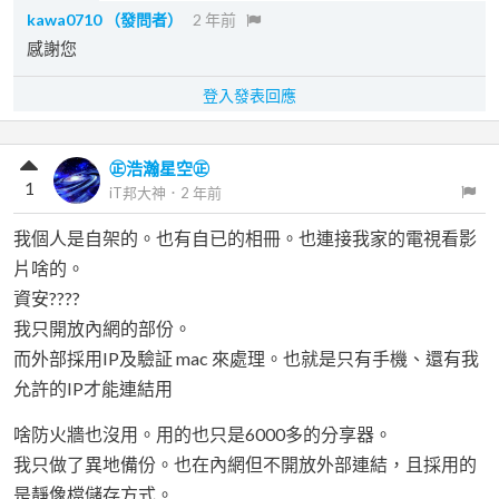
kawa0710
（發問者）
2 年前
感謝您
登入發表回應
㊣浩瀚星空㊣
1
iT邦大神
．
2 年前
我個人是自架的。也有自已的相冊。也連接我家的電視看影
片啥的。
資安????
我只開放內網的部份。
而外部採用IP及驗証 mac 來處理。也就是只有手機、還有我
允許的IP才能連結用
啥防火牆也沒用。用的也只是6000多的分享器。
我只做了異地備份。也在內網但不開放外部連結，且採用的
是靜像檔儲存方式。