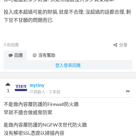
投入成本超過可能的財損, 就是不合理; 沒超過的話都合理, 剩
下甘不甘願的問題而已.
0
則回應
分享
回應
沒有幫助
登入發表回應
mytiny
1
iT邦超人
．
2 年前
不能做內容層防護的Firewall防火牆
早就不適合做威脅防禦
能做內容層防護的NGFW次世代防火牆
沒有解密SSL憑證以掃描內容