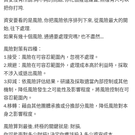
把你打垮.
資安要看的是風險, 你把風險依序排列下來, 從風險最大的開
始, 往下處理.
如果有幾十個風險, 通通要處理完嗎? 也不盡然....
風險對策有四種：
1.接受：風險在可容忍範圍內，忽視不處理。
2.規避：風險在可容忍範圍外，處理成本高於利益時，採取
不涉入或退出風險。
3.抑減：依風險評估結果，研議及採取適當內部控制或其他
機制，降低風險發生之可能性及影響程度，將風險控制在可
容忍範圍內。
4.移轉：藉由其他團體承擔或分擔部分風險，降低風險對本
身之影響程度。
風險算到最後, 終極的關鍵就是: 財損,
你可能面對多少財損? 決定你應該投入多少資安成本.