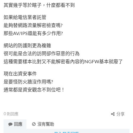
其實幾乎等於瞎子，什麼都看不到
如果給電信業者託管
能夠替網路流量解密檢查嗎?
那些AV/IPS還能有多少作用?
網站的防護則更為複雜
很可能是合法的訪問卻作惡意的行為
這種需要樣本比對又不能解密看內容的NGFW基本就廢了
現在出資安事件
是要怪防火牆沒作用嗎?
通常都是資安觀念不到位吧！
0
則回應
分享
回應
沒有幫助