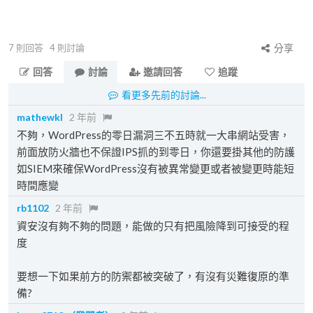
7
則回答
4
則討論
分享
回答
討論
邀請回答
追蹤
看更多先前的討論...
mathewkl
2 年前
不夠，WordPress的零日漏洞三不五時就一大串網站受害，
前面放防火牆也不保證IPS抓的到零日，你還要掛其他的防護
如SIEM來確保WordPress沒有被異常變更或者被變更時能短
時間應變
rb1102
2 年前
資安沒有夠不夠的問題，能做的只有把風險降到可接受的程
度
要想一下如果前方的防禦都被突破了，有沒有災難復原的準
備?