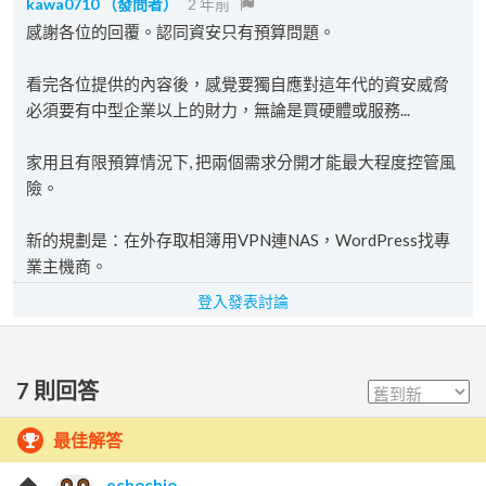
kawa0710
（發問者）
2 年前
感謝各位的回覆。認同資安只有預算問題。
看完各位提供的內容後，感覺要獨自應對這年代的資安威脅
必須要有中型企業以上的財力，無論是買硬體或服務...
家用且有限預算情況下, 把兩個需求分開才能最大程度控管風
險。
新的規劃是：在外存取相簿用VPN連NAS，WordPress找專
業主機商。
登入發表討論
7
則回答
最佳解答
echochio