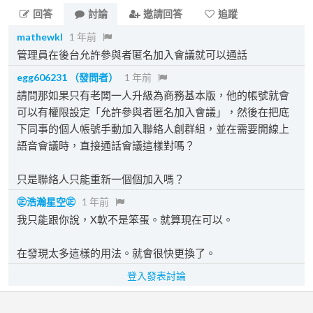
回答
討論
邀請回答
追蹤
mathewkl
1 年前
管理員在後台允許參與者匿名加入會議就可以通話
egg606231
（發問者）
1 年前
請問那如果只有老闆一人升級為商務基本版，他的帳號就會
可以有權限設定「允許參與者匿名加入會議」，然後在把底
下同事的個人帳號手動加入聯絡人創群組，並在需要開線上
語音會議時，直接通話會議這樣對嗎？
只是聯絡人只能重新一個個加入嗎？
㊣浩瀚星空㊣
1 年前
我只能跟你說，X軟不是笨蛋。就算現在可以。
在發現太多這樣的用法。就會很快更換了。
登入發表討論