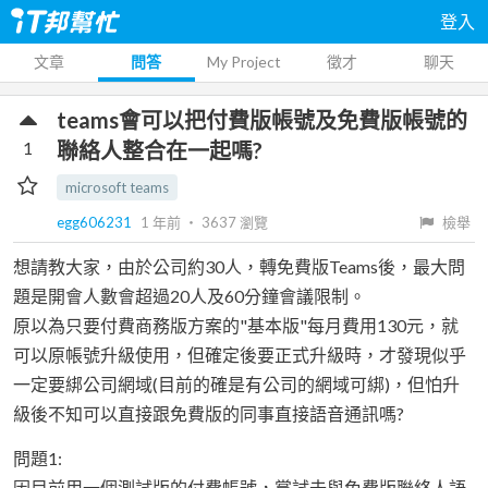
登入
文章
問答
My Project
徵才
聊天
teams會可以把付費版帳號及免費版帳號的
1
聯絡人整合在一起嗎?
microsoft teams
egg606231
1 年前
‧
3637
瀏覽
檢舉
想請教大家，由於公司約30人，轉免費版Teams後，最大問
題是開會人數會超過20人及60分鐘會議限制。
原以為只要付費商務版方案的"基本版"每月費用130元，就
可以原帳號升級使用，但確定後要正式升級時，才發現似乎
一定要綁公司網域(目前的確是有公司的網域可綁)，但怕升
級後不知可以直接跟免費版的同事直接語音通訊嗎?
問題1:
因目前用一個測試版的付費帳號，嘗試去與免費版聯絡人語