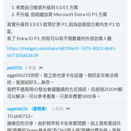
老闆自己帳號升級到 E3/E5 方案
不升級, 但組織加買 Microsoft Entra ID P1 方案
其實升級到 E3/E5 就等於買 P1, 因為這兩個方案內含 P1 功
能.
有了 Entra ID P1, 你就可以有不限數量的外部訪客人數.
https://chatgpt.com/share/6819de1f-7d70-8002-bb45-
607105d62639
phl0722
1 年前
egg606231你好，我之前也是卡在這邊，視訊反灰無法視
訊，我測試好久....無奈。
我們不適用用ID發出會議邀請的方式視訊，目前用ZOOM都
可以解決，可以參考看看，只是年費要5000多。
egg606231
（發問者）
1 年前
TO phl0722~
謝謝您的分享，由於稍早前卡在來賓問題，加上我有嘗試升
級"商務的Teams基本版"及"365個人版"兩種付費升級，皆無