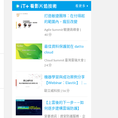
看影片追技術
看更多
打造敏捷團隊：在付得起
的範圍內，瘋狂改變
Agile Summit 敏捷高峰會
|
40 分
最佳資料保護就在 datto
cloud
Cloud Summit 臺灣雲端大會
|
24 分
機器學習與成功案例分享
【Webinar：Elastic】｜
歐立威科技
歐立威科技
|
56 分
【上雲後的下一步——如
何逐步建構雲端防護】
安碁資訊｜資安防護服務．企