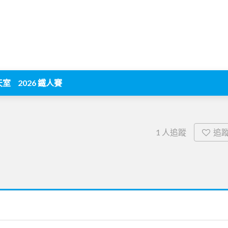
天室
2026 鐵人賽
追
1
人追蹤