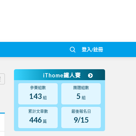
登入/註冊
iThome鐵人賽
蹤
參賽組數
團體組數
143
5
組
組
累計文章數
最後報名日
446
9/15
篇