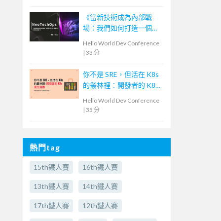
《當新技術成為內部戰
場：我們如何打造一個能
共生的技術生態圈？》—
Hello World Dev Conference
NeoTech Ops
|
33 分
你不是 SRE，但活在 K8s
的叢林裡：開發者的 K8s
求生指南
Hello World Dev Conference
|
35 分
熱門tag
15th鐵人賽
16th鐵人賽
13th鐵人賽
14th鐵人賽
17th鐵人賽
12th鐵人賽