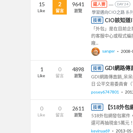
15
2
9641
鐵人賽
DAY 24
Like
留言
瀏覽
學習邁向CIO之路
系列
CIO該知道
技術
「外包」是在目前企
的客服中心或程式編
廠...
sanger
‧
2008-
GDI網路
技術
1
0
4898
Like
留言
瀏覽
GDI網路傳直銷_呆
日 公平交易委員會（下
posey6747801
‧
201
【518外
技術
0
0
2611
Like
留言
瀏覽
518外包網發包案件
還可再抽現金5萬元！ ★ 活動
kevinya69
‧
2013-05