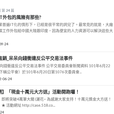
 第
24
篇
IT外包的風險有那些?
業普遍IT化的情形下，已經是很平常的詞兒了。最常見的就是，大廠
撰工作外包給中國大陸跟印度，因為便宜的人力資源可以解決這些大
09-24
傳直銷_呆呆向錢衝違反公平交易法事件
呆向錢衝違反公平交易法事件 公平交易委員會新聞資料 101年6月22
稱公平會）於101年6月20日第1076次委員會...
2-06-24
包網】「現金十萬元大方送」活動開跑囉！
，即將突破4萬筆大關 (灑花~ 為感謝大家支持！十萬元獎金大方送！
網址 http://case.518.co...
-24