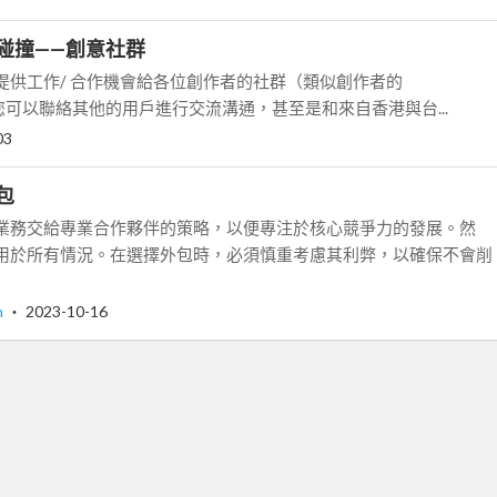
碰撞——創意社群
一個能提供工作/ 合作機會給各位創作者的社群（類似創作者的
這裡您可以聯絡其他的用戶進行交流溝通，甚至是和來自香港與台...
03
包
業務交給專業合作夥伴的策略，以便專注於核心競爭力的發展。然
用於所有情況。在選擇外包時，必須慎重考慮其利弊，以確保不會削
h
‧
2023-10-16