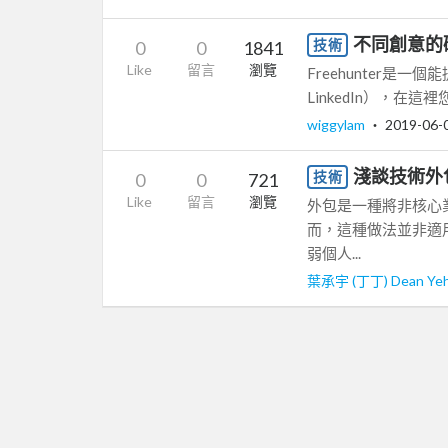
不同創意的
技術
0
0
1841
Like
留言
瀏覽
Freehunter是
LinkedIn），在
wiggylam
‧
2019-06-
淺談技術外
技術
0
0
721
Like
留言
瀏覽
外包是一種將非核心
而，這種做法並非適
弱個人...
葉承宇 (丁丁) Dean Ye