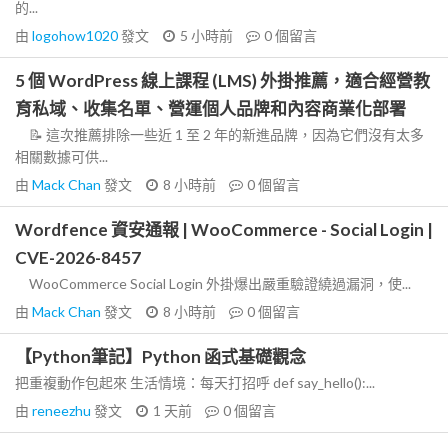
的...
由
logohow1020
發文
5 小時前
0
個留言
5 個 WordPress 線上課程 (LMS) 外掛推薦，適合經營教
育私域、收集名單、營運個人品牌和內容商業化部署
📝 這次推薦排除一些近 1 至 2 年的新進品牌，因為它們沒有太多
相關數據可供...
由
Mack Chan
發文
8 小時前
0
個留言
Wordfence 資安通報 | WooCommerce - Social Login |
CVE-2026-8457
WooCommerce Social Login 外掛爆出嚴重驗證繞過漏洞，使...
由
Mack Chan
發文
8 小時前
0
個留言
【Python筆記】Python 函式基礎觀念
把重複動作包起來 生活情境：每天打招呼 def say_hello():...
由
reneezhu
發文
1 天前
0
個留言