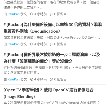
前面幾篇提過一個殘酷的現實：現在的勒索軟體攻擊，第一個目標
往往不是你的正式資料，...
由
RainPan
發文
4 小時前
0
個留言
# [Backup] 為什麼備份設備可以塞進 30 倍的資料？聊聊
重複資料刪除（Deduplication）
如果你看過企業級備份設備（例如 Dell PowerProtect DD 系列）...
由
RainPan
發文
4 小時前
0
個留言
# [Backup] 備份界最常被跳過的一步：還原演練，以及
為什麼「沒演練過的備份」等於沒備份
這個系列第4篇聊過「有備份不等於救得回來」，今天把這個主題收
尾：怎麼確定救得回來...
由
RainPan
發文
4 小時前
0
個留言
[OpenCV 學習筆記] 2. 使用 OpenCV 進行影像混合
(Image Blending)
本文將簡單示範如何使用 OpenCV 的 addWeighted 方法進行圖片