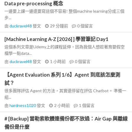
Data pre-processing 概念
一邊要上課一邊還要寫這個不容易! 整個machine learning分成三個
步...
由
duckravel48
發文
29 分鐘前
0
個留言
[Machine Learning A-Z [2026] ] 學習筆記 Day1
這個系列文章是Udemy上的課程延伸，因為我個人想趁著育嬰假空
檔學一點data...
由
duckravel48
發文
1 小時前
0
個留言
【Agent Evaluation 系列 1/6】Agent 到底該怎麼測
試？
很多團隊評估 Agent 的方法，其實還停留在評估 Chatbot。 準備一
組...
由
hardness1020
發文
2 小時前
1
個留言
# [Backup] 當勒索軟體連備份都不放過：Air Gap 與離線
備份是什麼