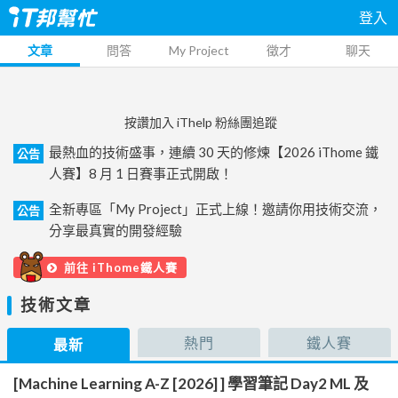
登入
文章
問答
My Project
徵才
聊天
按讚加入 iThelp 粉絲團追蹤
最熱血的技術盛事，連續 30 天的修煉【2026 iThome 鐵
公告
人賽】8 月 1 日賽事正式開啟！
全新專區「My Project」正式上線！邀請你用技術交流，
公告
分享最真實的開發經驗
前往 iThome鐵人賽
技術文章
熱門
鐵人賽
最新
[Machine Learning A-Z [2026] ] 學習筆記 Day2 ML 及