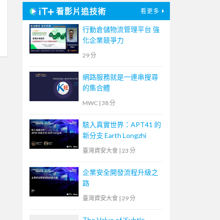
看影片追技術
看更多
行動倉儲物流管理平台 強
化企業競爭力
29 分
網路服務就是一連串搜尋
的集合體
MWC
|
38 分
駭入真實世界：APT41 的
新分支 Earth Longzhi
臺灣資安大會
|
23 分
企業安全開發流程升級之
路
臺灣資安大會
|
29 分
The Value of 'Subtle