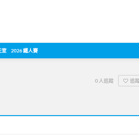
天室
2026 鐵人賽
追
0
人追蹤