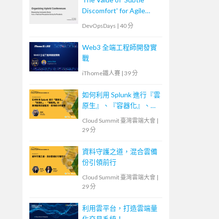
Discomfort' for Agile
Team
DevOpsDays
|
40 分
Web3 全端工程師開發實
戰
iThome鐵人賽
|
39 分
如何利用 Splunk 進行『雲
原生』、『容器化』、
『微服務』的應用服務效
Cloud Summit 臺灣雲端大會
|
能監控、使用者分析管理
29 分
資料守護之道，混合雲備
份引領前行
Cloud Summit 臺灣雲端大會
|
29 分
利用雲平台，打造雲端量
化交易系統！