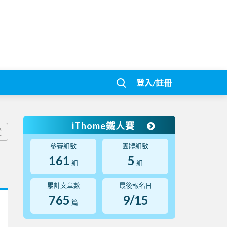
登入/註冊
iThome鐵人賽
蹤
參賽組數
團體組數
161
5
組
組
累計文章數
最後報名日
765
9/15
篇