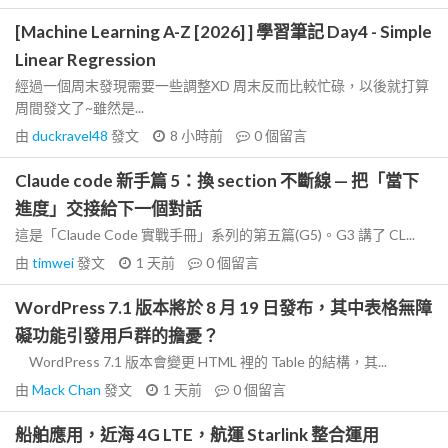
[Machine Learning A-Z [2026] ] 學習筆記 Day4 - Simple
Linear Regression
經過一個周末發現需要一些調整XD 周末反而比較忙碌，以後就打算
周間發文了~雖然是...
由
duckravel48
發文
8 小時前
0
個留言
Claude code 新手篇 5：換 section 不斷線 — 把「當下
進度」交接給下一個對話
這是「Claude Code 實戰手冊」系列的第五篇(G5)。G3 講了 CL...
由
timwei
發文
1 天前
0
個留言
WordPress 7.1 版本將於 8 月 19 日發布，其中表格無障
礙功能引發用戶群的擔憂？
WordPress 7.1 版本會變更 HTML 裡的 Table 的結構，其...
由
Mack Chan
發文
1 天前
0
個留言
船舶應用，近海 4G LTE，航運 Starlink 整合運用