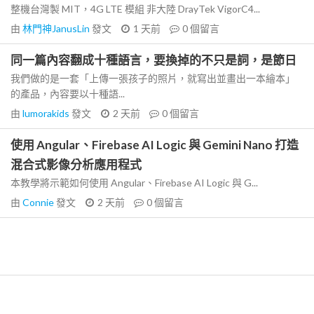
整機台灣製 MIT，4G LTE 模組 非大陸 DrayTek VigorC4...
由
林門神JanusLin
發文
1 天前
0
個留言
同一篇內容翻成十種語言，要換掉的不只是詞，是節日
我們做的是一套「上傳一張孩子的照片，就寫出並畫出一本繪本」
的產品，內容要以十種語...
由
lumorakids
發文
2 天前
0
個留言
使用 Angular、Firebase AI Logic 與 Gemini Nano 打造
混合式影像分析應用程式
本教學將示範如何使用 Angular、Firebase AI Logic 與 G...
由
Connie
發文
2 天前
0
個留言