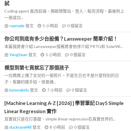
試
Coding agent 能改前端、開啟預覽站、登入、點完流程，最後附上
一張成功...
由
ryanvale
發文
5 小時前
0
個留言
你公司到底有多少台設備？Lansweeper 簡單介紹！
本篇我將會介紹 Lansweeper接著將會依序介紹 PRTG和 SolarWi...
由
YangSean
發文
5 小時前
0
個留言
模型到第七頁就忘了那個孩子
一位媽媽上傳了女兒的一張照片。不是生日也不是什麼特別的日
子，客廳的隨手拍，很普通...
由
lumorakids
發文
7 小時前
0
個留言
[Machine Learning A-Z [2026] ] 學習筆記 Day5 Simple
Linear Regression 實作
其實就只是在打基礎、simple linear regression在真實世界的...
由
duckravel48
發文
8 小時前
0
個留言