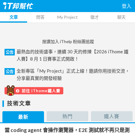
登入
文章
問答
My Project
徵才
聊天
按讚加入 iThelp 粉絲團追蹤
最熱血的技術盛事，連續 30 天的修煉【2026 iThome 鐵
公告
人賽】8 月 1 日賽事正式開啟！
全新專區「My Project」正式上線！邀請你用技術交流，
公告
分享最真實的開發經驗
前往 iThome鐵人賽
技術文章
熱門
鐵人賽
最新
當 coding agent 會操作瀏覽器，E2E 測試就不再只是測