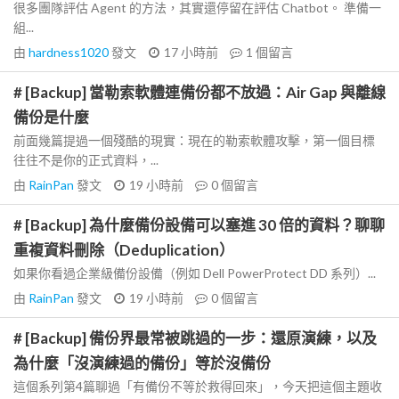
很多團隊評估 Agent 的方法，其實還停留在評估 Chatbot。 準備一
組...
由
hardness1020
發文
17 小時前
1
個留言
# [Backup] 當勒索軟體連備份都不放過：Air Gap 與離線
備份是什麼
前面幾篇提過一個殘酷的現實：現在的勒索軟體攻擊，第一個目標
往往不是你的正式資料，...
由
RainPan
發文
19 小時前
0
個留言
# [Backup] 為什麼備份設備可以塞進 30 倍的資料？聊聊
重複資料刪除（Deduplication）
如果你看過企業級備份設備（例如 Dell PowerProtect DD 系列）...
由
RainPan
發文
19 小時前
0
個留言
# [Backup] 備份界最常被跳過的一步：還原演練，以及
為什麼「沒演練過的備份」等於沒備份
這個系列第4篇聊過「有備份不等於救得回來」，今天把這個主題收