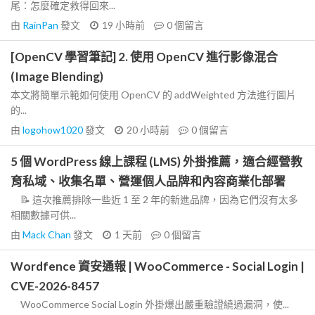
尾：怎麼確定救得回來...
由
RainPan
發文
19 小時前
0
個留言
[OpenCV 學習筆記] 2. 使用 OpenCV 進行影像混合
(Image Blending)
本文將簡單示範如何使用 OpenCV 的 addWeighted 方法進行圖片
的...
由
logohow1020
發文
20 小時前
0
個留言
5 個 WordPress 線上課程 (LMS) 外掛推薦，適合經營教
育私域、收集名單、營運個人品牌和內容商業化部署
📝 這次推薦排除一些近 1 至 2 年的新進品牌，因為它們沒有太多
相關數據可供...
由
Mack Chan
發文
1 天前
0
個留言
Wordfence 資安通報 | WooCommerce - Social Login |
CVE-2026-8457
WooCommerce Social Login 外掛爆出嚴重驗證繞過漏洞，使...