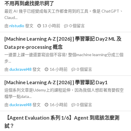
不用再到處找提示詞了
最近 AI 幾乎已經變成每天工作都會用到的工具。像是 ChatGPT、
Claud...
由
nlstudio
發文
13 小時前
0
個留言
[Machine Learning A-Z [2026] ] 學習筆記 Day2 ML 及
Data pre-processing 概念
一邊要上課一邊還要寫這個不容易! 整個machine learning分成三個
步...
由
duckravel48
發文
16 小時前
0
個留言
[Machine Learning A-Z [2026] ] 學習筆記 Day1
這個系列文章是Udemy上的課程延伸，因為我個人想趁著育嬰假空
檔學一點data...
由
duckravel48
發文
16 小時前
0
個留言
【Agent Evaluation 系列 1/6】Agent 到底該怎麼測
試？