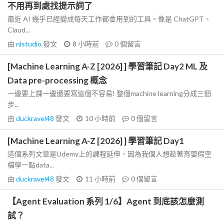
不用再到處找提示詞了
最近 AI 幾乎已經變成每天工作都會用到的工具。像是 ChatGPT、
Claud...
由
nlstudio
發文
8 小時前
0
個留言
[Machine Learning A-Z [2026] ] 學習筆記 Day2 ML 及
Data pre-processing 概念
一邊要上課一邊還要寫這個不容易! 整個machine learning分成三個
步...
由
duckravel48
發文
10 小時前
0
個留言
[Machine Learning A-Z [2026] ] 學習筆記 Day1
這個系列文章是Udemy上的課程延伸，因為我個人想趁著育嬰假空
檔學一點data...
由
duckravel48
發文
11 小時前
0
個留言
【Agent Evaluation 系列 1/6】Agent 到底該怎麼測
試？