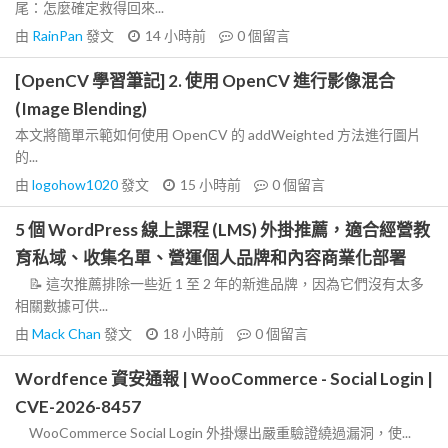
尾：怎麼確定救得回來...
由
RainPan
發文
14 小時前
0
個留言
[OpenCV 學習筆記] 2. 使用 OpenCV 進行影像混合
(Image Blending)
本文將簡單示範如何使用 OpenCV 的 addWeighted 方法進行圖片
的...
由
logohow1020
發文
15 小時前
0
個留言
5 個 WordPress 線上課程 (LMS) 外掛推薦，適合經營教
育私域、收集名單、營運個人品牌和內容商業化部署
📝 這次推薦排除一些近 1 至 2 年的新進品牌，因為它們沒有太多
相關數據可供...
由
Mack Chan
發文
18 小時前
0
個留言
Wordfence 資安通報 | WooCommerce - Social Login |
CVE-2026-8457
WooCommerce Social Login 外掛爆出嚴重驗證繞過漏洞，使...