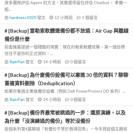
很多團隊評估 Agent 的方法，其實還停留在評估 Chatbot。 準備一
組...
由
hardness1020
發文
12 小時前
1
個留言
# [Backup] 當勒索軟體連備份都不放過：Air Gap 與離線
備份是什麼
前面幾篇提過一個殘酷的現實：現在的勒索軟體攻擊，第一個目標
往往不是你的正式資料，...
由
RainPan
發文
14 小時前
0
個留言
# [Backup] 為什麼備份設備可以塞進 30 倍的資料？聊聊
重複資料刪除（Deduplication）
如果你看過企業級備份設備（例如 Dell PowerProtect DD 系列）...
由
RainPan
發文
14 小時前
0
個留言
# [Backup] 備份界最常被跳過的一步：還原演練，以及
為什麼「沒演練過的備份」等於沒備份
這個系列第4篇聊過「有備份不等於救得回來」，今天把這個主題收