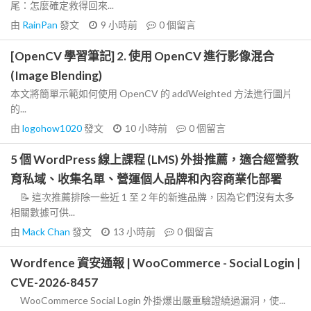
尾：怎麼確定救得回來...
由
RainPan
發文
9 小時前
0
個留言
[OpenCV 學習筆記] 2. 使用 OpenCV 進行影像混合
(Image Blending)
本文將簡單示範如何使用 OpenCV 的 addWeighted 方法進行圖片
的...
由
logohow1020
發文
10 小時前
0
個留言
5 個 WordPress 線上課程 (LMS) 外掛推薦，適合經營教
育私域、收集名單、營運個人品牌和內容商業化部署
📝 這次推薦排除一些近 1 至 2 年的新進品牌，因為它們沒有太多
相關數據可供...
由
Mack Chan
發文
13 小時前
0
個留言
Wordfence 資安通報 | WooCommerce - Social Login |
CVE-2026-8457
WooCommerce Social Login 外掛爆出嚴重驗證繞過漏洞，使...