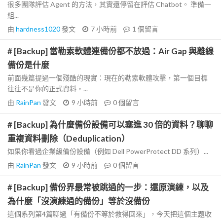
很多團隊評估 Agent 的方法，其實還停留在評估 Chatbot。 準備一
組...
由
hardness1020
發文
7 小時前
1
個留言
# [Backup] 當勒索軟體連備份都不放過：Air Gap 與離線
備份是什麼
前面幾篇提過一個殘酷的現實：現在的勒索軟體攻擊，第一個目標
往往不是你的正式資料，...
由
RainPan
發文
9 小時前
0
個留言
# [Backup] 為什麼備份設備可以塞進 30 倍的資料？聊聊
重複資料刪除（Deduplication）
如果你看過企業級備份設備（例如 Dell PowerProtect DD 系列）...
由
RainPan
發文
9 小時前
0
個留言
# [Backup] 備份界最常被跳過的一步：還原演練，以及
為什麼「沒演練過的備份」等於沒備份
這個系列第4篇聊過「有備份不等於救得回來」，今天把這個主題收