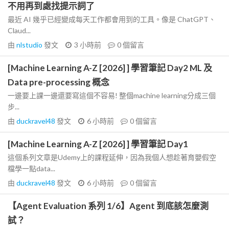
不用再到處找提示詞了
最近 AI 幾乎已經變成每天工作都會用到的工具。像是 ChatGPT、
Claud...
由
nlstudio
發文
3 小時前
0
個留言
[Machine Learning A-Z [2026] ] 學習筆記 Day2 ML 及
Data pre-processing 概念
一邊要上課一邊還要寫這個不容易! 整個machine learning分成三個
步...
由
duckravel48
發文
6 小時前
0
個留言
[Machine Learning A-Z [2026] ] 學習筆記 Day1
這個系列文章是Udemy上的課程延伸，因為我個人想趁著育嬰假空
檔學一點data...
由
duckravel48
發文
6 小時前
0
個留言
【Agent Evaluation 系列 1/6】Agent 到底該怎麼測
試？