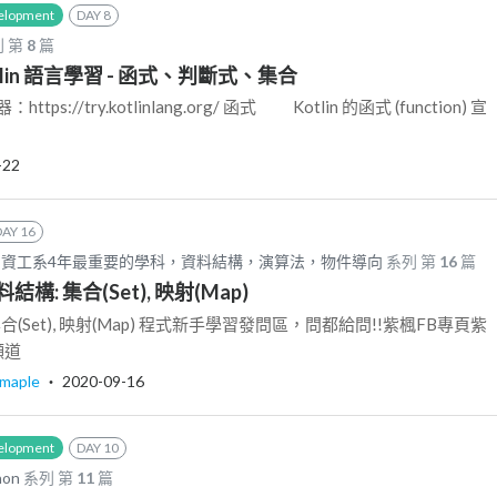
elopment
DAY 8
 第
8
篇
Kotlin 語言學習 - 函式、判斷式、集合
ttps://try.kotlinlang.org/ 函式 Kotlin 的函式 (function) 宣
-22
DAY 16
資工系4年最重要的學科，資料結構，演算法，物件導向
系列 第
16
篇
構: 集合(Set), 映射(Map)
(Set), 映射(Map) 程式新手學習發問區，問都給問!!紫楓FB專頁紫
頻道
maple
‧
2020-09-16
elopment
DAY 10
on
系列 第
11
篇