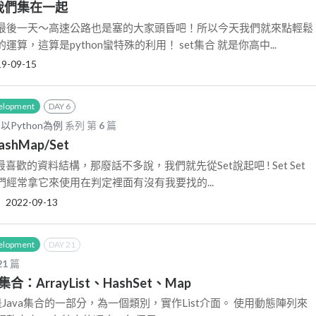
]當我們集在一起
最後一天～高速公路也是塞的大家頭昏吧！所以今天我們就來點輕鬆
算，這算是python蠻特殊的利用！ set集合 就是你高中...
19-09-15
elopment
DAY 6
Python為例
系列 第
6
篇
shMap/Set
是我最喜歡的資料結構，那廢話不多說，我們就先從Set說起吧 ! Set Set
經常拿它來使用在判定裡面有沒有我要找的...
‧
2022-09-13
elopment
DAY 21
21
篇
合：ArrayList、HashSet、Map
ayList是Java集合的一部分，為一個類別，實作List介面。 使用動態陣列來