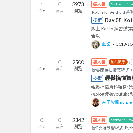
1
0
3973
鐵人賽
Software Dev
Like
留言
瀏覽
Kotlin for Android
系列
Day 08. 
技術
線上 Kotlin 練習編譯器：h
告以...
藍諾
‧
2018-10
1
0
2500
鐵人賽
影片教學
Like
留言
瀏覽
從零開始搞懂寫程式，
輕鬆搞懂資料結
技術
輕鬆搞懂資料結構: 集合
楓blog紫楓youtube
AI王紫楓 purple 
0
0
2342
鐵人賽
Software Dev
Like
留言
瀏覽
從0開始學習程式-Pyth