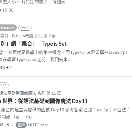
整大小。 有特定的順序，每個元...
3-10-06
elopment
DAY 2
 - 以fp-ts啟航
系列 第
2
篇
型別」請「集合」 - Type is Set
其實就是數學中的集合概念，而Typescript是架構在Javascrpt
習Typescript之前，我們先來...
-09-02
Y 11
：從語法基礎到圖像魔法
系列 第
11
篇
on 世界：從語法基礎到圖像魔法 Day11
et集合的建立與提供的函數 Day10 參考答案 合法：a,d,f,g；不合法：
頭 （a） （b）...
09-19
‧
NUTC imac
團隊