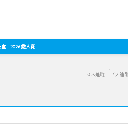
天室
2026 鐵人賽
追
0
人追蹤