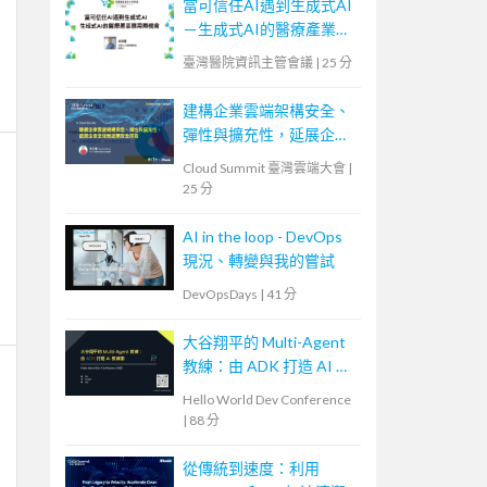
當可信任AI遇到生成式AI
－生成式AI的醫療產業應
用與機會
臺灣醫院資訊主管會議
|
25 分
建構企業雲端架構安全、
彈性與擴充性，延展企業
全球無邊際安全存取
Cloud Summit 臺灣雲端大會
|
25 分
AI in the loop - DevOps
現況、轉變與我的嘗試
DevOpsDays
|
41 分
大谷翔平的 Multi-Agent
教練：由 ADK 打造 AI 教
練團
Hello World Dev Conference
|
88 分
從傳統到速度：利用