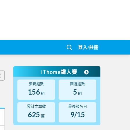
登入/註冊
iThome鐵人賽
蹤
參賽組數
團體組數
156
5
組
組
累計文章數
最後報名日
625
9/15
篇