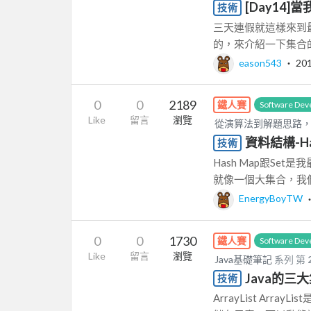
[Day14
技術
三天連假就這樣來到
的，來介紹一下集合的運
eason543
‧
20
0
0
2189
鐵人賽
Software Dev
Like
留言
瀏覽
從演算法到解題思路，以
資料結構-Ha
技術
Hash Map跟Set
就像一個大集合，我們
EnergyBoyTW
0
0
1730
鐵人賽
Software Dev
Like
留言
瀏覽
Java基礎筆記
系列 第
Java的三大集
技術
ArrayList Arr