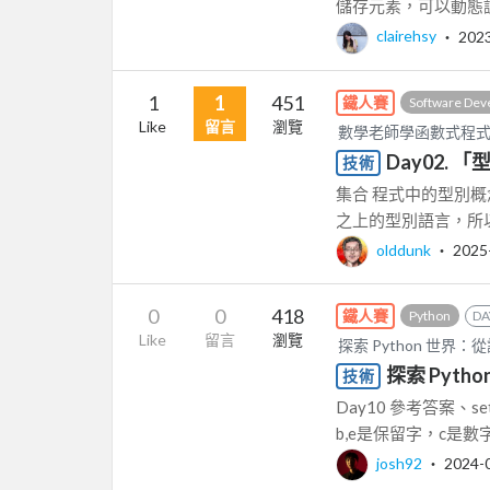
儲存元素，可以動態調
clairehsy
‧
202
1
1
451
鐵人賽
Software Dev
Like
留言
瀏覽
數學老師學函數式程式設計
Day02. 「
技術
集合 程式中的型別概念，
之上的型別語言，所以在學
olddunk
‧
2025
0
0
418
鐵人賽
Python
DA
Like
留言
瀏覽
探索 Python 世界
探索 Pyth
技術
Day10 參考答案、s
b,e是保留字，c是數字開
josh92
‧
2024-