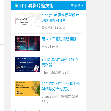
看影片追技術
看更多
MongoDB 資料模型設計
與應用案例分享
歐立威科技
|
55 分
用人工智慧助軟體開發
MWC
|
69 分
EN 帶你入門系列：核心
網路篇
iThome鐵人賽
|
36 分
混合雲新視界：負載平衡
與網路分析的優勢
Cloud Summit 臺灣雲端大會
|
29 分