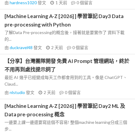
由
hardness1020
發文
1 天前
0
個留言
[Machine Learning A-Z [2026] ] 學習筆記 Day3 Data
pre-processing with Python
了解Data Pre-processing的概念後，接著就是要實作了 資料下載
的...
由
duckravel48
發文
2 天前
0
個留言
【分享】台灣團隊開發 免費 AI Prompt 管理網站，終於
不用再到處找提示詞了
最近 AI 幾乎已經變成每天工作都會用到的工具。像是 ChatGPT、
Claud...
由
nlstudio
發文
2 天前
0
個留言
[Machine Learning A-Z [2026] ] 學習筆記 Day2 ML 及
Data pre-processing 概念
一邊要上課一邊還要寫這個不容易! 整個machine learning分成三個
步...