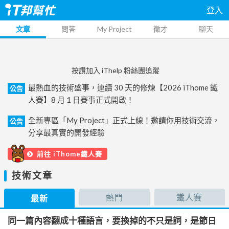
登入
文章
問答
My Project
徵才
聊天
按讚加入 iThelp 粉絲團追蹤
最熱血的技術盛事，連續 30 天的修煉【2026 iThome 鐵
公告
人賽】8 月 1 日賽事正式開啟！
全新專區「My Project」正式上線！邀請你用技術交流，
公告
分享最真實的開發經驗
前往 iThome鐵人賽
技術文章
熱門
鐵人賽
最新
同一篇內容翻成十種語言，要換掉的不只是詞，是節日