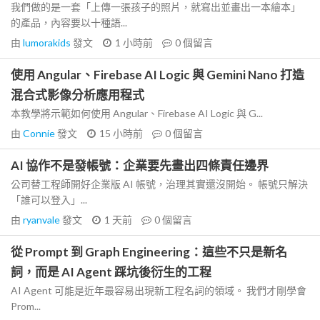
我們做的是一套「上傳一張孩子的照片，就寫出並畫出一本繪本」
的產品，內容要以十種語...
由
lumorakids
發文
1 小時前
0
個留言
使用 Angular、Firebase AI Logic 與 Gemini Nano 打造
混合式影像分析應用程式
本教學將示範如何使用 Angular、Firebase AI Logic 與 G...
由
Connie
發文
15 小時前
0
個留言
AI 協作不是發帳號：企業要先畫出四條責任邊界
公司替工程師開好企業版 AI 帳號，治理其實還沒開始。 帳號只解決
「誰可以登入」...
由
ryanvale
發文
1 天前
0
個留言
從 Prompt 到 Graph Engineering：這些不只是新名
詞，而是 AI Agent 踩坑後衍生的工程
AI Agent 可能是近年最容易出現新工程名詞的領域。 我們才剛學會
Prom...