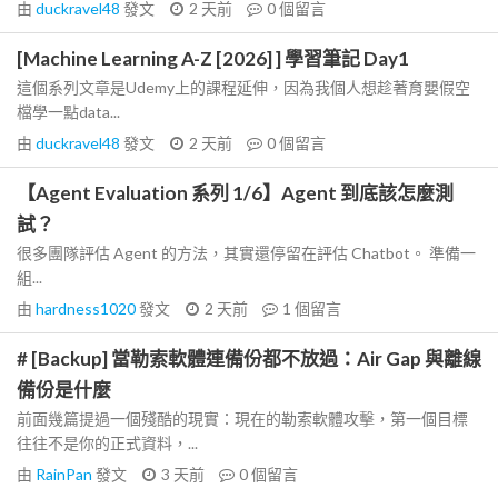
由
duckravel48
發文
2 天前
0
個留言
[Machine Learning A-Z [2026] ] 學習筆記 Day1
這個系列文章是Udemy上的課程延伸，因為我個人想趁著育嬰假空
檔學一點data...
由
duckravel48
發文
2 天前
0
個留言
【Agent Evaluation 系列 1/6】Agent 到底該怎麼測
試？
很多團隊評估 Agent 的方法，其實還停留在評估 Chatbot。 準備一
組...
由
hardness1020
發文
2 天前
1
個留言
# [Backup] 當勒索軟體連備份都不放過：Air Gap 與離線
備份是什麼
前面幾篇提過一個殘酷的現實：現在的勒索軟體攻擊，第一個目標
往往不是你的正式資料，...
由
RainPan
發文
3 天前
0
個留言