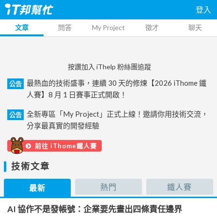
登入
文章
問答
My Project
徵才
聊天
按讚加入 iThelp 粉絲團追蹤
最熱血的技術盛事，連續 30 天的修煉【2026 iThome 鐵
公告
人賽】8 月 1 日賽事正式開啟！
全新專區「My Project」正式上線！邀請你用技術交流，
公告
分享最真實的開發經驗
前往 iThome鐵人賽
技術文章
熱門
鐵人賽
最新
AI 協作不是發帳號：企業要先畫出四條責任邊界