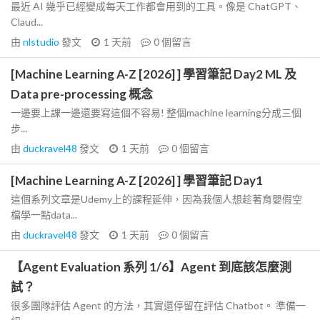
最近 AI 幾乎已經變成每天工作都會用到的工具。像是 ChatGPT、
Claud...
由
nlstudio
發文
1 天前
0
個留言
[Machine Learning A-Z [2026] ] 學習筆記 Day2 ML 及
Data pre-processing 概念
一邊要上課一邊還要寫這個不容易! 整個machine learning分成三個
步...
由
duckravel48
發文
1 天前
0
個留言
[Machine Learning A-Z [2026] ] 學習筆記 Day1
這個系列文章是Udemy上的課程延伸，因為我個人想趁著育嬰假空
檔學一點data...
由
duckravel48
發文
1 天前
0
個留言
【Agent Evaluation 系列 1/6】Agent 到底該怎麼測
試？
很多團隊評估 Agent 的方法，其實還停留在評估 Chatbot。 準備一