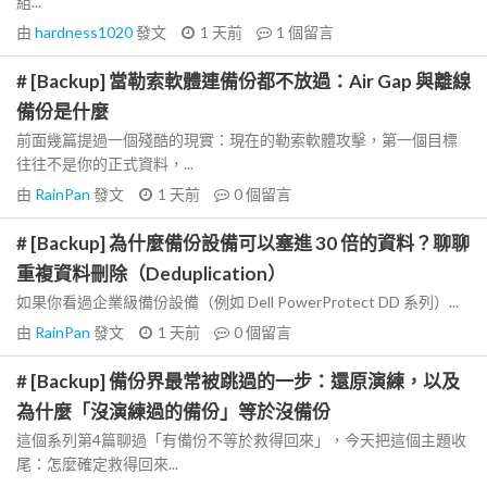
組...
由
hardness1020
發文
1 天前
1
個留言
# [Backup] 當勒索軟體連備份都不放過：Air Gap 與離線
備份是什麼
前面幾篇提過一個殘酷的現實：現在的勒索軟體攻擊，第一個目標
往往不是你的正式資料，...
由
RainPan
發文
1 天前
0
個留言
# [Backup] 為什麼備份設備可以塞進 30 倍的資料？聊聊
重複資料刪除（Deduplication）
如果你看過企業級備份設備（例如 Dell PowerProtect DD 系列）...
由
RainPan
發文
1 天前
0
個留言
# [Backup] 備份界最常被跳過的一步：還原演練，以及
為什麼「沒演練過的備份」等於沒備份
這個系列第4篇聊過「有備份不等於救得回來」，今天把這個主題收
尾：怎麼確定救得回來...