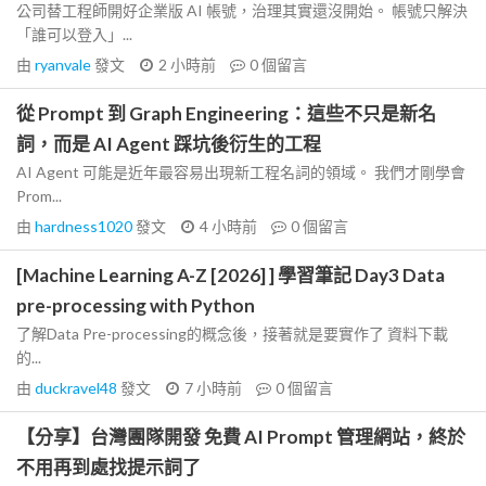
公司替工程師開好企業版 AI 帳號，治理其實還沒開始。 帳號只解決
「誰可以登入」...
由
ryanvale
發文
2 小時前
0
個留言
從 Prompt 到 Graph Engineering：這些不只是新名
詞，而是 AI Agent 踩坑後衍生的工程
AI Agent 可能是近年最容易出現新工程名詞的領域。 我們才剛學會
Prom...
由
hardness1020
發文
4 小時前
0
個留言
[Machine Learning A-Z [2026] ] 學習筆記 Day3 Data
pre-processing with Python
了解Data Pre-processing的概念後，接著就是要實作了 資料下載
的...
由
duckravel48
發文
7 小時前
0
個留言
【分享】台灣團隊開發 免費 AI Prompt 管理網站，終於
不用再到處找提示詞了