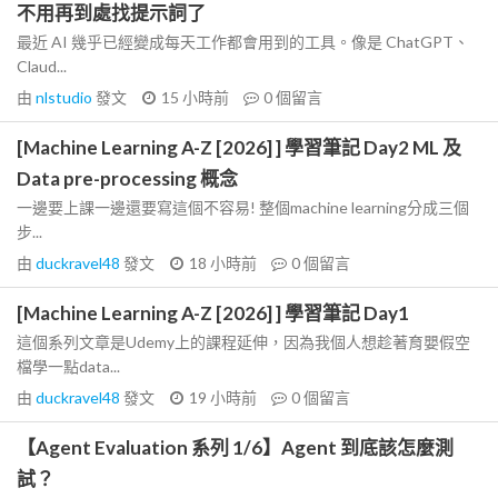
不用再到處找提示詞了
最近 AI 幾乎已經變成每天工作都會用到的工具。像是 ChatGPT、
Claud...
由
nlstudio
發文
15 小時前
0
個留言
[Machine Learning A-Z [2026] ] 學習筆記 Day2 ML 及
Data pre-processing 概念
一邊要上課一邊還要寫這個不容易! 整個machine learning分成三個
步...
由
duckravel48
發文
18 小時前
0
個留言
[Machine Learning A-Z [2026] ] 學習筆記 Day1
這個系列文章是Udemy上的課程延伸，因為我個人想趁著育嬰假空
檔學一點data...
由
duckravel48
發文
19 小時前
0
個留言
【Agent Evaluation 系列 1/6】Agent 到底該怎麼測
試？