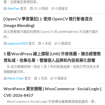
尾：怎麼確定救得回來...
由
RainPan
發文
21 小時前
0
個留言
[OpenCV 學習筆記] 2. 使用 OpenCV 進行影像混合
(Image Blending)
本文將簡單示範如何使用 OpenCV 的 addWeighted 方法進行圖片
的...
由
logohow1020
發文
1 天前
0
個留言
5 個 WordPress 線上課程 (LMS) 外掛推薦，適合經營教
育私域、收集名單、營運個人品牌和內容商業化部署
📝 這次推薦排除一些近 1 至 2 年的新進品牌，因為它們沒有太多
相關數據可供...
由
Mack Chan
發文
1 天前
0
個留言
Wordfence 資安通報 | WooCommerce - Social Login |
CVE-2026-8457
WooCommerce Social Login 外掛爆出嚴重驗證繞過漏洞，使...