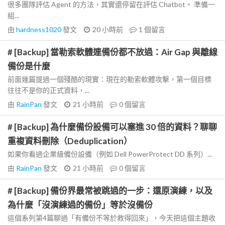
很多團隊評估 Agent 的方法，其實還停留在評估 Chatbot。 準備一
組...
由
hardness1020
發文
20 小時前
1
個留言
# [Backup] 當勒索軟體連備份都不放過：Air Gap 與離線
備份是什麼
前面幾篇提過一個殘酷的現實：現在的勒索軟體攻擊，第一個目標
往往不是你的正式資料，...
由
RainPan
發文
21 小時前
0
個留言
# [Backup] 為什麼備份設備可以塞進 30 倍的資料？聊聊
重複資料刪除（Deduplication）
如果你看過企業級備份設備（例如 Dell PowerProtect DD 系列）...
由
RainPan
發文
21 小時前
0
個留言
# [Backup] 備份界最常被跳過的一步：還原演練，以及
為什麼「沒演練過的備份」等於沒備份
這個系列第4篇聊過「有備份不等於救得回來」，今天把這個主題收