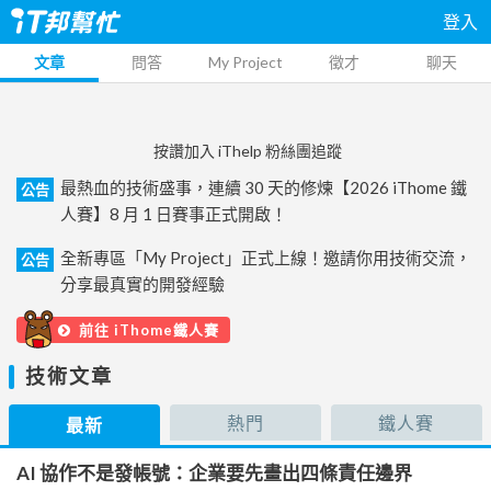
登入
文章
問答
My Project
徵才
聊天
按讚加入 iThelp 粉絲團追蹤
最熱血的技術盛事，連續 30 天的修煉【2026 iThome 鐵
公告
人賽】8 月 1 日賽事正式開啟！
全新專區「My Project」正式上線！邀請你用技術交流，
公告
分享最真實的開發經驗
前往 iThome鐵人賽
技術文章
熱門
鐵人賽
最新
AI 協作不是發帳號：企業要先畫出四條責任邊界