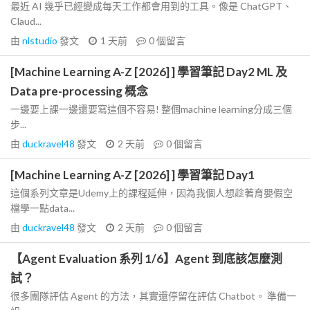
最近 AI 幾乎已經變成每天工作都會用到的工具。像是 ChatGPT、
Claud...
由
nlstudio
發文
1 天前
0
個留言
[Machine Learning A-Z [2026] ] 學習筆記 Day2 ML 及
Data pre-processing 概念
一邊要上課一邊還要寫這個不容易! 整個machine learning分成三個
步...
由
duckravel48
發文
2 天前
0
個留言
[Machine Learning A-Z [2026] ] 學習筆記 Day1
這個系列文章是Udemy上的課程延伸，因為我個人想趁著育嬰假空
檔學一點data...
由
duckravel48
發文
2 天前
0
個留言
【Agent Evaluation 系列 1/6】Agent 到底該怎麼測
試？
很多團隊評估 Agent 的方法，其實還停留在評估 Chatbot。 準備一