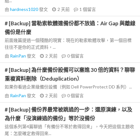
組...
由
hardness1020
發文
2 天前
1
個留言
# [Backup] 當勒索軟體連備份都不放過：Air Gap 與離線
備份是什麼
前面幾篇提過一個殘酷的現實：現在的勒索軟體攻擊，第一個目標
往往不是你的正式資料，...
由
RainPan
發文
2 天前
0
個留言
# [Backup] 為什麼備份設備可以塞進 30 倍的資料？聊聊
重複資料刪除（Deduplication）
如果你看過企業級備份設備（例如 Dell PowerProtect DD 系列）...
由
RainPan
發文
2 天前
0
個留言
# [Backup] 備份界最常被跳過的一步：還原演練，以及
為什麼「沒演練過的備份」等於沒備份
這個系列第4篇聊過「有備份不等於救得回來」，今天把這個主題收
尾：怎麼確定救得回來...