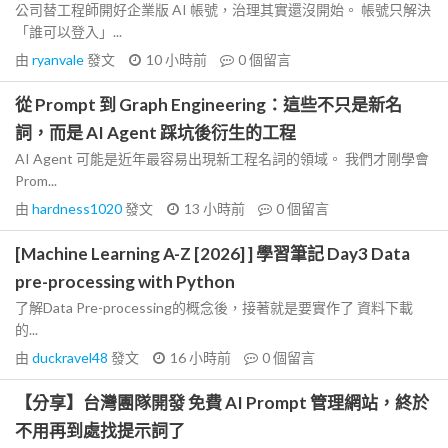
公司替工程師開好企業版 AI 帳號，治理其實還沒開始。 帳號只解決
「誰可以登入」...
由
ryanvale
發文
10 小時前
0
個留言
從 Prompt 到 Graph Engineering：這些不只是新名
詞，而是 AI Agent 踩坑後衍生的工程
AI Agent 可能是近年最容易出現新工程名詞的領域。 我們才剛學會
Prom...
由
hardness1020
發文
13 小時前
0
個留言
[Machine Learning A-Z [2026] ] 學習筆記 Day3 Data
pre-processing with Python
了解Data Pre-processing的概念後，接著就是要實作了 資料下載
的...
由
duckravel48
發文
16 小時前
0
個留言
【分享】台灣團隊開發 免費 AI Prompt 管理網站，終於
不用再到處找提示詞了