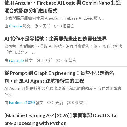
使用 Angular、Firebase AI Logic 與 Gemini Nano 打造
混合式影像分析應用程式
本教學將示範如何使用 Angular、Firebase AI Logic 與 G...
由
Connie
發文
2 天前
0
個留言
AI 協作不是發帳號：企業要先畫出四條責任邊界
公司替工程師開好企業版 AI 帳號，治理其實還沒開始。 帳號只解決
「誰可以登入」...
由
ryanvale
發文
2 天前
0
個留言
從 Prompt 到 Graph Engineering：這些不只是新名
詞，而是 AI Agent 踩坑後衍生的工程
AI Agent 可能是近年最容易出現新工程名詞的領域。 我們才剛學會
Prom...
由
hardness1020
發文
2 天前
0
個留言
[Machine Learning A-Z [2026] ] 學習筆記 Day3 Data
pre-processing with Python