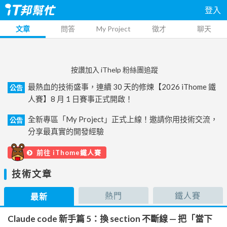
登入
文章
問答
My Project
徵才
聊天
按讚加入 iThelp 粉絲團追蹤
最熱血的技術盛事，連續 30 天的修煉【2026 iThome 鐵
公告
人賽】8 月 1 日賽事正式開啟！
全新專區「My Project」正式上線！邀請你用技術交流，
公告
分享最真實的開發經驗
前往 iThome鐵人賽
技術文章
熱門
鐵人賽
最新
Claude code 新手篇 5：換 section 不斷線 — 把「當下