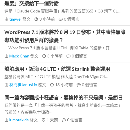
進度」交接給下一個對話
這是「Claude Code 實戰手冊」系列的第五篇(G5)。G3 講了 CL...
由
timwei
發文
3 小時前
0
個留言
WordPress 7.1 版本將於 8 月 19 日發布，其中表格無障
礙功能引發用戶群的擔憂？
WordPress 7.1 版本會變更 HTML 裡的 Table 的結構，其...
由
Mack Chan
發文
3 小時前
0
個留言
船舶應用，近海 4G LTE，航運 Starlink 整合運用
整機台灣製 MIT，4G LTE 模組 非大陸 DrayTek VigorC4...
由
林門神JanusLin
發文
13 小時前
0
個留言
同一篇內容翻成十種語言，要換掉的不只是詞，是節日
我們做的是一套「上傳一張孩子的照片，就寫出並畫出一本繪本」
的產品，內容要以十種語...
由
lumorakids
發文
1 天前
0
個留言