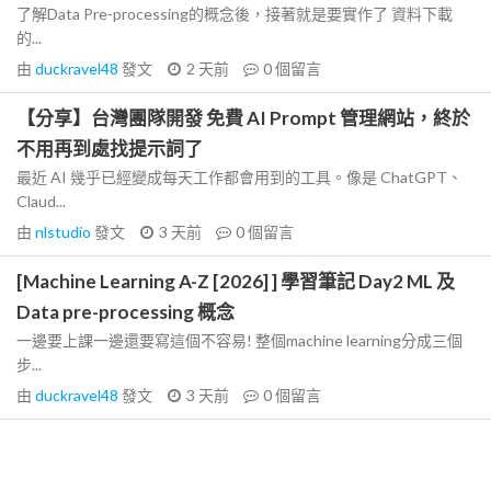
了解Data Pre-processing的概念後，接著就是要實作了 資料下載
的...
由
duckravel48
發文
2 天前
0
個留言
【分享】台灣團隊開發 免費 AI Prompt 管理網站，終於
不用再到處找提示詞了
最近 AI 幾乎已經變成每天工作都會用到的工具。像是 ChatGPT、
Claud...
由
nlstudio
發文
3 天前
0
個留言
[Machine Learning A-Z [2026] ] 學習筆記 Day2 ML 及
Data pre-processing 概念
一邊要上課一邊還要寫這個不容易! 整個machine learning分成三個
步...
由
duckravel48
發文
3 天前
0
個留言