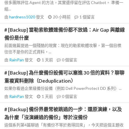
很多團隊評估 Agent 的方法，其實還停留在評估 Chatbot。 準備一
組...
由
hardness1020
發文
20 小時前
1
個留言
# [Backup] 當勒索軟體連備份都不放過：Air Gap 與離線
備份是什麼
前面幾篇提過一個殘酷的現實：現在的勒索軟體攻擊，第一個目標
往往不是你的正式資料，...
由
RainPan
發文
1 天前
0
個留言
# [Backup] 為什麼備份設備可以塞進 30 倍的資料？聊聊
重複資料刪除（Deduplication）
如果你看過企業級備份設備（例如 Dell PowerProtect DD 系列）...
由
RainPan
發文
1 天前
0
個留言
# [Backup] 備份界最常被跳過的一步：還原演練，以及
為什麼「沒演練過的備份」等於沒備份
這個系列第4篇聊過「有備份不等於救得回來」，今天把這個主題收