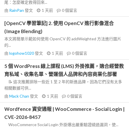
尾：怎麼確定救得回來...
由
RainPan
發文
1 天前
0
個留言
[OpenCV 學習筆記] 2. 使用 OpenCV 進行影像混合
(Image Blending)
本文將簡單示範如何使用 OpenCV 的 addWeighted 方法進行圖片
的...
由
logohow1020
發文
1 天前
0
個留言
5 個 WordPress 線上課程 (LMS) 外掛推薦，適合經營教
育私域、收集名單、營運個人品牌和內容商業化部署
📝 這次推薦排除一些近 1 至 2 年的新進品牌，因為它們沒有太多
相關數據可供...
由
Mack Chan
發文
1 天前
0
個留言
Wordfence 資安通報 | WooCommerce - Social Login |
CVE-2026-8457
WooCommerce Social Login 外掛爆出嚴重驗證繞過漏洞，使...