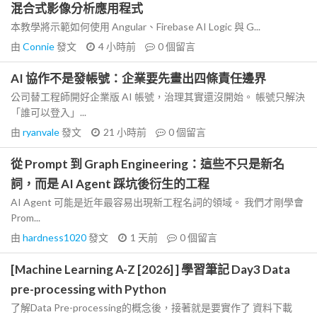
混合式影像分析應用程式
本教學將示範如何使用 Angular、Firebase AI Logic 與 G...
由
Connie
發文
4 小時前
0
個留言
AI 協作不是發帳號：企業要先畫出四條責任邊界
公司替工程師開好企業版 AI 帳號，治理其實還沒開始。 帳號只解決
「誰可以登入」...
由
ryanvale
發文
21 小時前
0
個留言
從 Prompt 到 Graph Engineering：這些不只是新名
詞，而是 AI Agent 踩坑後衍生的工程
AI Agent 可能是近年最容易出現新工程名詞的領域。 我們才剛學會
Prom...
由
hardness1020
發文
1 天前
0
個留言
[Machine Learning A-Z [2026] ] 學習筆記 Day3 Data
pre-processing with Python
了解Data Pre-processing的概念後，接著就是要實作了 資料下載