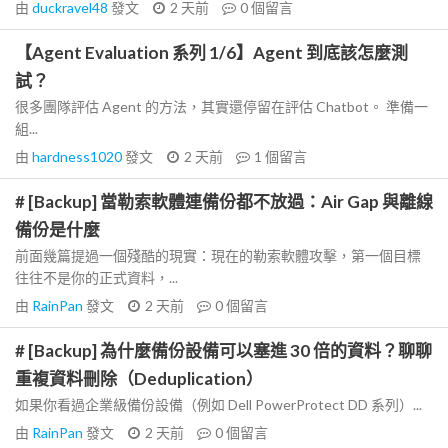
由
duckravel48
發文
2 天前
0
個留言
【Agent Evaluation 系列 1/6】Agent 到底該怎麼測
試？
很多團隊評估 Agent 的方法，其實還停留在評估 Chatbot。 準備一
組...
由
hardness1020
發文
2 天前
1
個留言
# [Backup] 當勒索軟體連備份都不放過：Air Gap 與離線
備份是什麼
前面幾篇提過一個殘酷的現實：現在的勒索軟體攻擊，第一個目標
往往不是你的正式資料，...
由
RainPan
發文
2 天前
0
個留言
# [Backup] 為什麼備份設備可以塞進 30 倍的資料？聊聊
重複資料刪除（Deduplication）
如果你看過企業級備份設備（例如 Dell PowerProtect DD 系列）...
由
RainPan
發文
2 天前
0
個留言