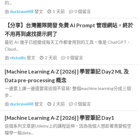
的...
由
duckravel48
發文
1 天前
0
個留言
【分享】台灣團隊開發 免費 AI Prompt 管理網站，終於
不用再到處找提示詞了
最近 AI 幾乎已經變成每天工作都會用到的工具。像是 ChatGPT、
Claud...
由
nlstudio
發文
2 天前
0
個留言
[Machine Learning A-Z [2026] ] 學習筆記 Day2 ML 及
Data pre-processing 概念
一邊要上課一邊還要寫這個不容易! 整個machine learning分成三個
步...
由
duckravel48
發文
2 天前
0
個留言
[Machine Learning A-Z [2026] ] 學習筆記 Day1
這個系列文章是Udemy上的課程延伸，因為我個人想趁著育嬰假空
檔學一點data...