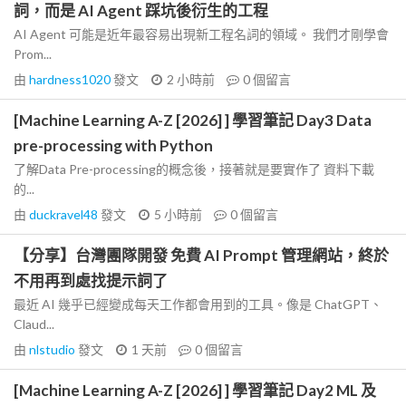
詞，而是 AI Agent 踩坑後衍生的工程
AI Agent 可能是近年最容易出現新工程名詞的領域。 我們才剛學會
Prom...
由
hardness1020
發文
2 小時前
0
個留言
[Machine Learning A-Z [2026] ] 學習筆記 Day3 Data
pre-processing with Python
了解Data Pre-processing的概念後，接著就是要實作了 資料下載
的...
由
duckravel48
發文
5 小時前
0
個留言
【分享】台灣團隊開發 免費 AI Prompt 管理網站，終於
不用再到處找提示詞了
最近 AI 幾乎已經變成每天工作都會用到的工具。像是 ChatGPT、
Claud...
由
nlstudio
發文
1 天前
0
個留言
[Machine Learning A-Z [2026] ] 學習筆記 Day2 ML 及