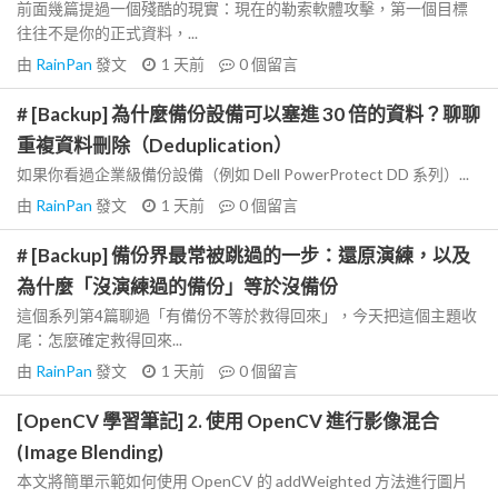
前面幾篇提過一個殘酷的現實：現在的勒索軟體攻擊，第一個目標
往往不是你的正式資料，...
由
RainPan
發文
1 天前
0
個留言
# [Backup] 為什麼備份設備可以塞進 30 倍的資料？聊聊
重複資料刪除（Deduplication）
如果你看過企業級備份設備（例如 Dell PowerProtect DD 系列）...
由
RainPan
發文
1 天前
0
個留言
# [Backup] 備份界最常被跳過的一步：還原演練，以及
為什麼「沒演練過的備份」等於沒備份
這個系列第4篇聊過「有備份不等於救得回來」，今天把這個主題收
尾：怎麼確定救得回來...
由
RainPan
發文
1 天前
0
個留言
[OpenCV 學習筆記] 2. 使用 OpenCV 進行影像混合
(Image Blending)
本文將簡單示範如何使用 OpenCV 的 addWeighted 方法進行圖片