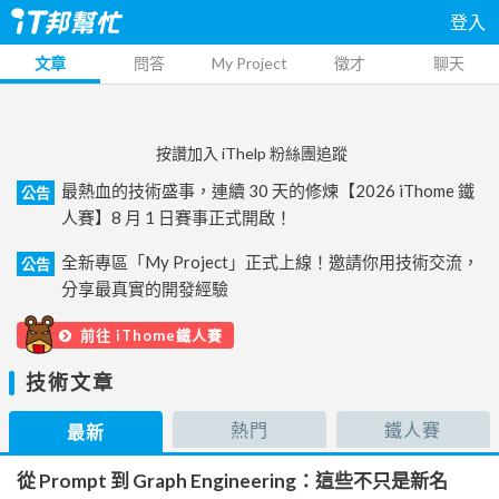
登入
文章
問答
My Project
徵才
聊天
按讚加入 iThelp 粉絲團追蹤
最熱血的技術盛事，連續 30 天的修煉【2026 iThome 鐵
公告
人賽】8 月 1 日賽事正式開啟！
全新專區「My Project」正式上線！邀請你用技術交流，
公告
分享最真實的開發經驗
前往 iThome鐵人賽
技術文章
熱門
鐵人賽
最新
從 Prompt 到 Graph Engineering：這些不只是新名