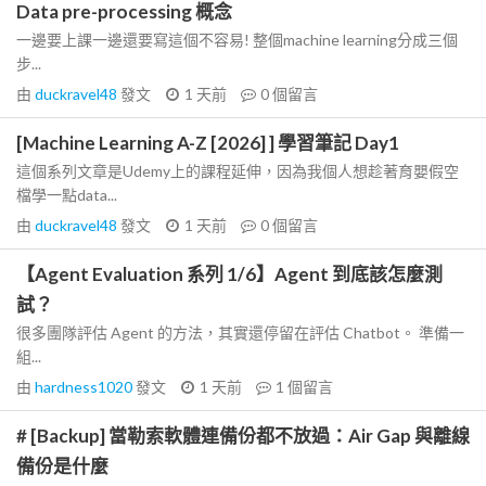
Data pre-processing 概念
一邊要上課一邊還要寫這個不容易! 整個machine learning分成三個
步...
由
duckravel48
發文
1 天前
0
個留言
[Machine Learning A-Z [2026] ] 學習筆記 Day1
這個系列文章是Udemy上的課程延伸，因為我個人想趁著育嬰假空
檔學一點data...
由
duckravel48
發文
1 天前
0
個留言
【Agent Evaluation 系列 1/6】Agent 到底該怎麼測
試？
很多團隊評估 Agent 的方法，其實還停留在評估 Chatbot。 準備一
組...
由
hardness1020
發文
1 天前
1
個留言
# [Backup] 當勒索軟體連備份都不放過：Air Gap 與離線
備份是什麼