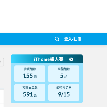
登入/註冊
iThome鐵人賽
蹤
參賽組數
團體組數
155
5
組
組
累計文章數
最後報名日
591
9/15
篇