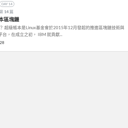
DAY 14
 第
14
篇
帳本區塊鏈
ledger？ 超級帳本是Linux基金會於2015年12月發起的推進區塊鏈技術與
，在成立之初， IBM 就貢獻...
-28