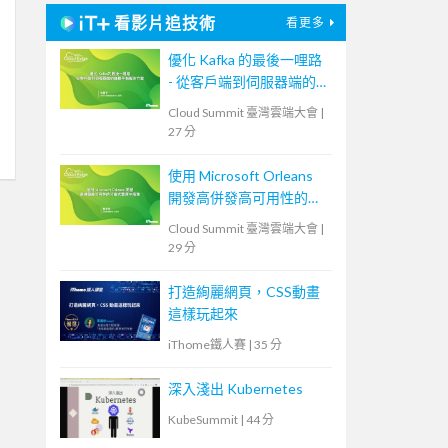
看影片追技術
看更多
優化 Kafka 的最後一哩路
- 從客戶端到伺服器端的
負載平衡解決方案
Cloud Summit 臺灣雲端大會
|
27 分
使用 Microsoft Orleans
開發高併發高可用性的分
散式雲原生服務
Cloud Summit 臺灣雲端大會
|
29 分
打造絢麗網頁，CSS動畫
這樣玩起來
iThome鐵人賽
|
35 分
深入淺出 Kubernetes
KubeSummit
|
44 分