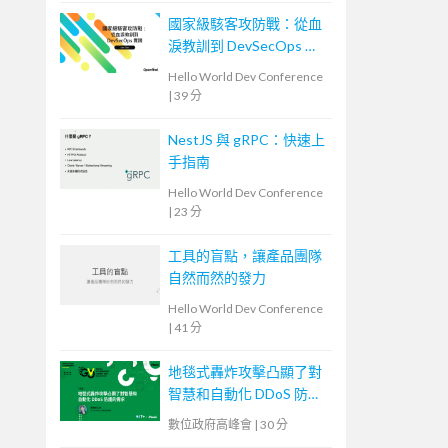
國家級駭客攻防戰：從血
淚教訓到 DevSecOps 實
踐
Hello World Dev Conference
|
39 分
NestJS 與 gRPC：快速上
手指南
Hello World Dev Conference
|
23 分
工具的盲點，讓產品團隊
自然而然的發力
Hello World Dev Conference
|
41 分
地毯式轟炸攻擊凸顯了對
智慧和自動化 DDoS 防護
的需求
數位政府高峰會
|
30 分