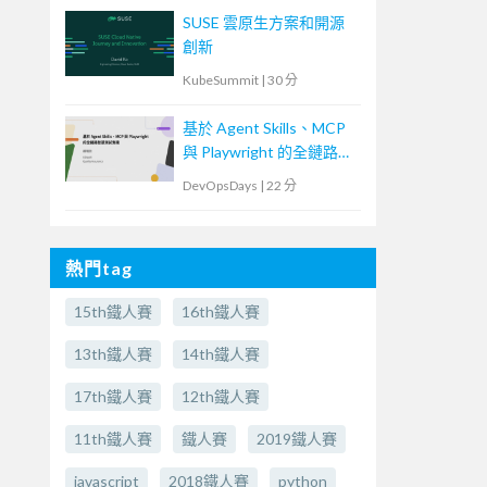
SUSE 雲原生方案和開源
創新
KubeSummit
|
30 分
基於 Agent Skills、MCP
與 Playwright 的全鏈路智
慧測試實踐
DevOpsDays
|
22 分
熱門tag
15th鐵人賽
16th鐵人賽
13th鐵人賽
14th鐵人賽
17th鐵人賽
12th鐵人賽
11th鐵人賽
鐵人賽
2019鐵人賽
javascript
2018鐵人賽
python