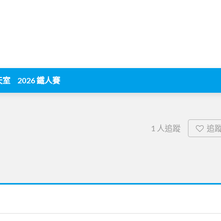
天室
2026 鐵人賽
追
1
人追蹤