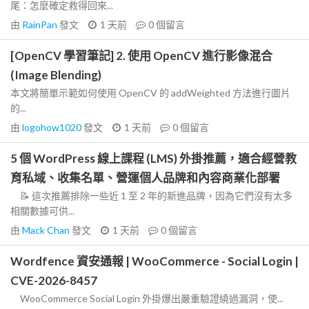
尾：怎麼確定救得回來...
由
RainPan
發文
1 天前
0
個留言
[OpenCV 學習筆記] 2. 使用 OpenCV 進行影像混合
(Image Blending)
本文將簡單示範如何使用 OpenCV 的 addWeighted 方法進行圖片
的...
由
logohow1020
發文
1 天前
0
個留言
5 個 WordPress 線上課程 (LMS) 外掛推薦，適合經營教
育私域、收集名單、營運個人品牌和內容商業化部署
📝 這次推薦排除一些近 1 至 2 年的新進品牌，因為它們沒有太多
相關數據可供...
由
Mack Chan
發文
1 天前
0
個留言
Wordfence 資安通報 | WooCommerce - Social Login |
CVE-2026-8457
WooCommerce Social Login 外掛爆出嚴重驗證繞過漏洞，使...