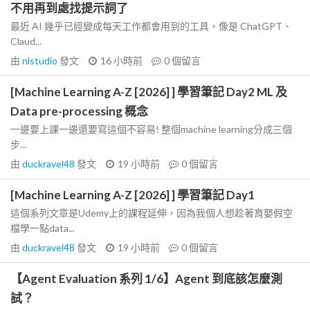
不用再到處找提示詞了
最近 AI 幾乎已經變成每天工作都會用到的工具。像是 ChatGPT、
Claud...
由
nlstudio
發文
16 小時前
0
個留言
[Machine Learning A-Z [2026] ] 學習筆記 Day2 ML 及
Data pre-processing 概念
一邊要上課一邊還要寫這個不容易! 整個machine learning分成三個
步...
由
duckravel48
發文
19 小時前
0
個留言
[Machine Learning A-Z [2026] ] 學習筆記 Day1
這個系列文章是Udemy上的課程延伸，因為我個人想趁著育嬰假空
檔學一點data...
由
duckravel48
發文
19 小時前
0
個留言
【Agent Evaluation 系列 1/6】Agent 到底該怎麼測
試？