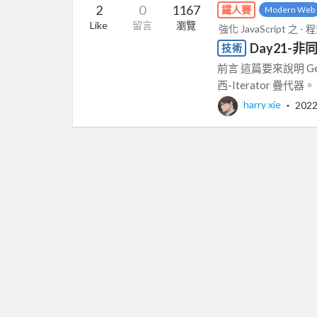
2
0
1167
鐵人賽
Modern Web
Like
留言
瀏覽
強化 JavaScript 
Day21-非
技術
前言 這篇要來說明 G
西-Iterator 疊代器。 I
harry xie
‧
2022