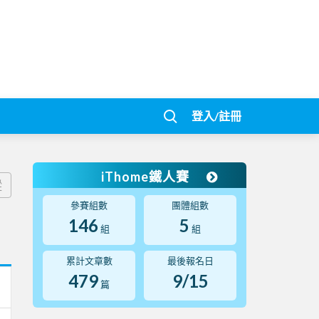
登入/註冊
iThome鐵人賽
蹤
參賽組數
團體組數
146
5
組
組
累計文章數
最後報名日
479
9/15
篇