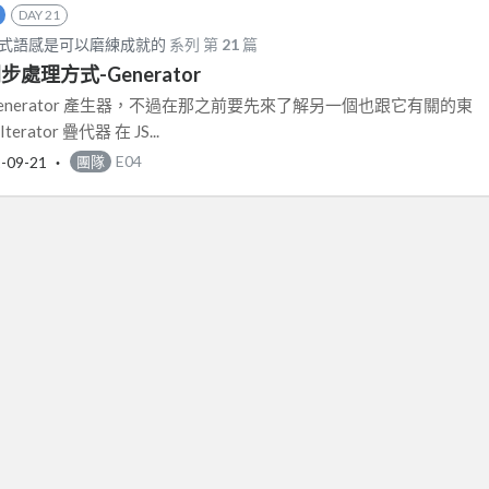
DAY 21
之 - 程式語感是可以磨練成就的
系列 第
21
篇
同步處理方式-Generator
enerator 產生器，不過在那之前要先來了解另一個也跟它有關的東
terator 疊代器 在 JS...
-09-21
‧
E04
團隊