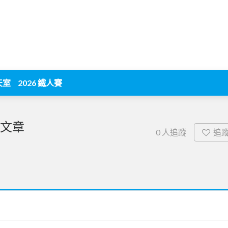
天室
2026 鐵人賽
文章
追
0
人追蹤