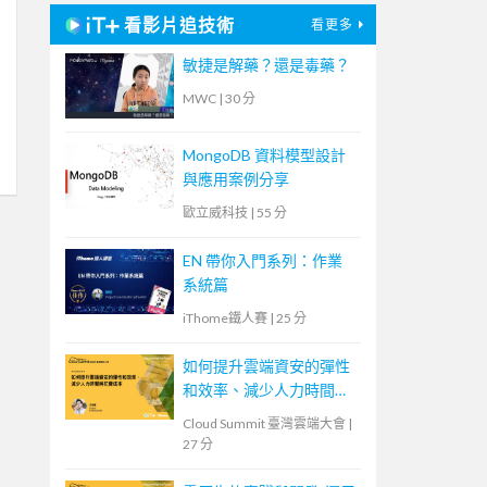
看影片追技術
看更多
敏捷是解藥？還是毒藥？
MWC
|
30 分
MongoDB 資料模型設計
與應用案例分享
歐立威科技
|
55 分
EN 帶你入門系列：作業
系統篇
iThome鐵人賽
|
25 分
如何提升雲端資安的彈性
和效率、減少人力時間與
花費成本
Cloud Summit 臺灣雲端大會
|
27 分