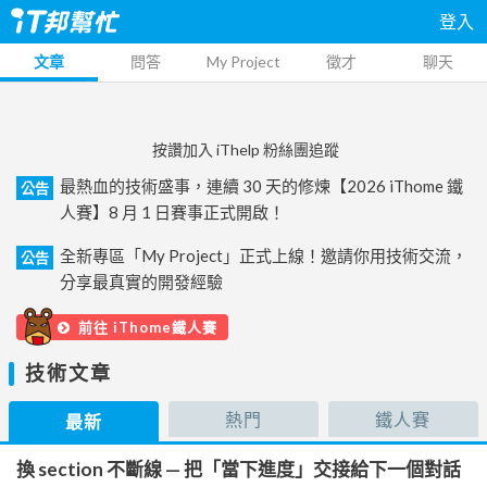
登入
文章
問答
My Project
徵才
聊天
按讚加入 iThelp 粉絲團追蹤
最熱血的技術盛事，連續 30 天的修煉【2026 iThome 鐵
公告
人賽】8 月 1 日賽事正式開啟！
全新專區「My Project」正式上線！邀請你用技術交流，
公告
分享最真實的開發經驗
前往 iThome鐵人賽
技術文章
熱門
鐵人賽
最新
換 section 不斷線 — 把「當下進度」交接給下一個對話