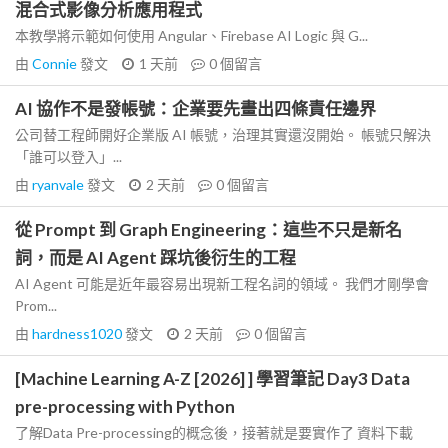
混合式影像分析應用程式
本教學將示範如何使用 Angular、Firebase AI Logic 與 G...
由
Connie
發文
1 天前
0
個留言
AI 協作不是發帳號：企業要先畫出四條責任邊界
公司替工程師開好企業版 AI 帳號，治理其實還沒開始。 帳號只解決
「誰可以登入」...
由
ryanvale
發文
2 天前
0
個留言
從 Prompt 到 Graph Engineering：這些不只是新名
詞，而是 AI Agent 踩坑後衍生的工程
AI Agent 可能是近年最容易出現新工程名詞的領域。 我們才剛學會
Prom...
由
hardness1020
發文
2 天前
0
個留言
[Machine Learning A-Z [2026] ] 學習筆記 Day3 Data
pre-processing with Python
了解Data Pre-processing的概念後，接著就是要實作了 資料下載