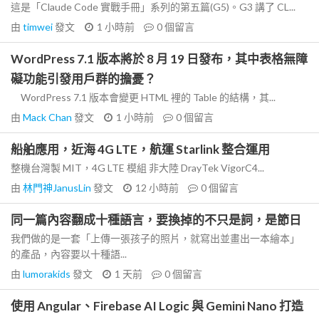
這是「Claude Code 實戰手冊」系列的第五篇(G5)。G3 講了 CL...
由
timwei
發文
1 小時前
0
個留言
WordPress 7.1 版本將於 8 月 19 日發布，其中表格無障
礙功能引發用戶群的擔憂？
WordPress 7.1 版本會變更 HTML 裡的 Table 的結構，其...
由
Mack Chan
發文
1 小時前
0
個留言
船舶應用，近海 4G LTE，航運 Starlink 整合運用
整機台灣製 MIT，4G LTE 模組 非大陸 DrayTek VigorC4...
由
林門神JanusLin
發文
12 小時前
0
個留言
同一篇內容翻成十種語言，要換掉的不只是詞，是節日
我們做的是一套「上傳一張孩子的照片，就寫出並畫出一本繪本」
的產品，內容要以十種語...
由
lumorakids
發文
1 天前
0
個留言
使用 Angular、Firebase AI Logic 與 Gemini Nano 打造