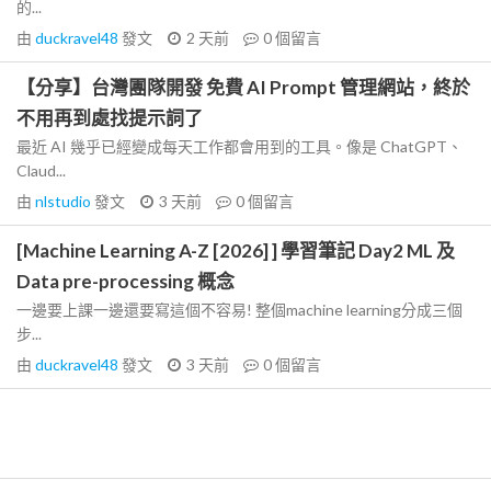
的...
由
duckravel48
發文
2 天前
0
個留言
【分享】台灣團隊開發 免費 AI Prompt 管理網站，終於
不用再到處找提示詞了
最近 AI 幾乎已經變成每天工作都會用到的工具。像是 ChatGPT、
Claud...
由
nlstudio
發文
3 天前
0
個留言
[Machine Learning A-Z [2026] ] 學習筆記 Day2 ML 及
Data pre-processing 概念
一邊要上課一邊還要寫這個不容易! 整個machine learning分成三個
步...
由
duckravel48
發文
3 天前
0
個留言