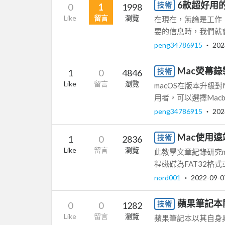
6款超好用的
技術
0
1
1998
Like
留言
瀏覽
在現在，無論是工作
要的信息時，我們就會用到
peng34786915
‧
202
Mac熒幕
技術
1
0
4846
Like
留言
瀏覽
macOS在版本升級
用者，可以選擇Macbook
peng34786915
‧
202
Mac使用遠
技術
1
0
2836
Like
留言
瀏覽
此教學文章紀錄研究m
程磁碟為FAT32格式或
nord001
‧
2022-09-0
蘋果筆記本
技術
0
0
1282
Like
留言
瀏覽
蘋果筆記本以其自身