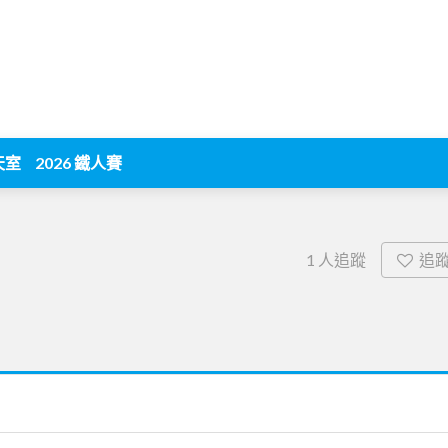
天室
2026 鐵人賽
追
1
人追蹤