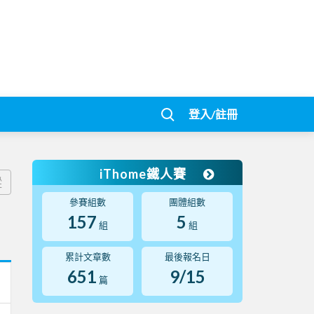
登入/註冊
iThome鐵人賽
蹤
參賽組數
團體組數
157
5
組
組
累計文章數
最後報名日
651
9/15
篇