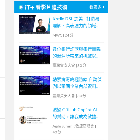
看影片追技術
看更多
Kotlin DSL 之美 - 打造易
理解、高表達力的領域專
用語言
MWC
|
24 分
數位銀行詐欺與銀行面臨
的漏洞所帶來的挑戰以及
AI 如何幫助
臺灣資安大會
|
30 分
勒索病毒終極防線 自動偵
測以鞏固企業內部資料安
全
臺灣資安大會
|
30 分
透過 GitHub Copilot AI
的幫助，讓我成為敏捷開
發人
Agile Summit 敏捷高峰會
|
40 分