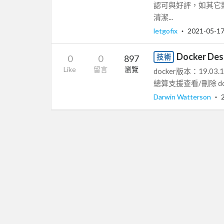
認可與好評，如其它
清潔...
letgofix
‧
2021-05-1
Docker De
技術
0
0
897
Like
留言
瀏覽
docker版本：19.03.
總算支援查看/刪除 doc
Darwin Watterson
‧