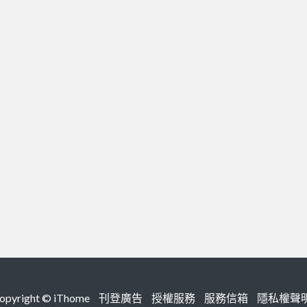
right ©
iThome
刊登廣告
授權服務
服務信箱
隱私權聲