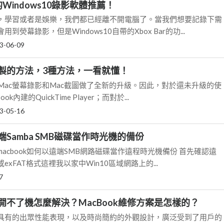
Windows10錄影軟體推薦！
，學習或者是娛樂，我們都已經離不開電腦了。當我們想要記錄下需
熒幕錄影，但是Windows10自帶的Xbox Bar的功...
3-06-09
錄製的方法，3種方法，一看就懂！
對Mac螢幕錄影和Mac截圖做了全新的升級。因此，對於還未升級的使
內建的QuickTime Player；而對於...
3-05-16
端Samba SMB磁碟當作時光機的備份
acbook如何以遠端SMB網路磁碟當作遠程時光機備份 首先確認遠
exFAT格式這裡我以家中Win10區域網路上的...
7
開不了機怎麼解決？MacBook維修方案是怎樣的？
具有的出眾性能表現，以及時尚簡約的外觀設計，廣泛受到了用戶的