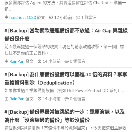
很多團隊評估 Agent 的方法，其實還停留在評估 Chatbot。 準備一
組...
由
hardness1020
發文
12 小時前
1
個留言
# [Backup] 當勒索軟體連備份都不放過：Air Gap 與離線
備份是什麼
前面幾篇提過一個殘酷的現實：現在的勒索軟體攻擊，第一個目標
往往不是你的正式資料，...
由
RainPan
發文
14 小時前
0
個留言
# [Backup] 為什麼備份設備可以塞進 30 倍的資料？聊聊
重複資料刪除（Deduplication）
如果你看過企業級備份設備（例如 Dell PowerProtect DD 系列）...
由
RainPan
發文
14 小時前
0
個留言
# [Backup] 備份界最常被跳過的一步：還原演練，以及
為什麼「沒演練過的備份」等於沒備份
這個系列第4篇聊過「有備份不等於救得回來」，今天把這個主題收