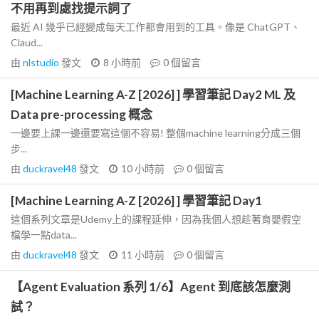
不用再到處找提示詞了
最近 AI 幾乎已經變成每天工作都會用到的工具。像是 ChatGPT、
Claud...
由
nlstudio
發文
8 小時前
0
個留言
[Machine Learning A-Z [2026] ] 學習筆記 Day2 ML 及
Data pre-processing 概念
一邊要上課一邊還要寫這個不容易! 整個machine learning分成三個
步...
由
duckravel48
發文
10 小時前
0
個留言
[Machine Learning A-Z [2026] ] 學習筆記 Day1
這個系列文章是Udemy上的課程延伸，因為我個人想趁著育嬰假空
檔學一點data...
由
duckravel48
發文
11 小時前
0
個留言
【Agent Evaluation 系列 1/6】Agent 到底該怎麼測
試？