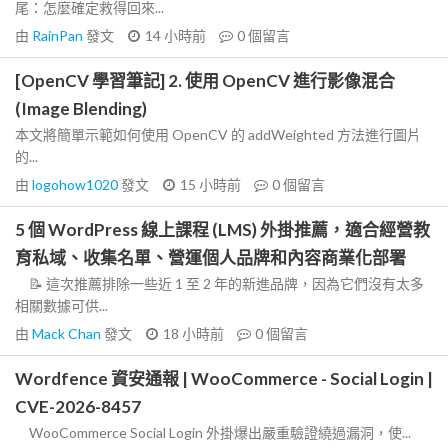
尾：怎麼確定救得回來...
由
RainPan
發文
14 小時前
0
個留言
[OpenCV 學習筆記] 2. 使用 OpenCV 進行影像混合
(Image Blending)
本文將簡單示範如何使用 OpenCV 的 addWeighted 方法進行圖片
的...
由
logohow1020
發文
15 小時前
0
個留言
5 個 WordPress 線上課程 (LMS) 外掛推薦，適合經營教
育私域、收集名單、營運個人品牌和內容商業化部署
📝 這次推薦排除一些近 1 至 2 年的新進品牌，因為它們沒有太多
相關數據可供...
由
Mack Chan
發文
18 小時前
0
個留言
Wordfence 資安通報 | WooCommerce - Social Login |
CVE-2026-8457
WooCommerce Social Login 外掛爆出嚴重驗證繞過漏洞，使...