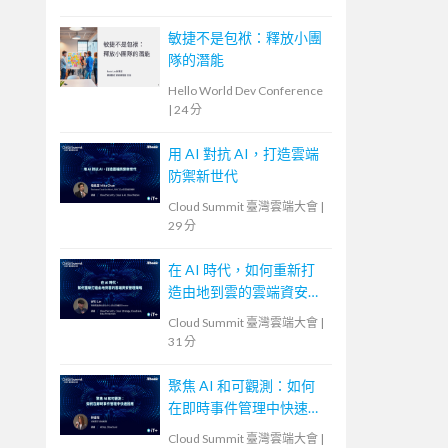
敏捷不是包袱：釋放小團
隊的潛能
Hello World Dev Conference
|
24 分
用 AI 對抗 AI，打造雲端
防禦新世代
Cloud Summit 臺灣雲端大會
|
29 分
在 AI 時代，如何重新打
造由地到雲的雲端資安管
理策略
Cloud Summit 臺灣雲端大會
|
31 分
聚焦 AI 和可觀測：如何
在即時事件管理中快速回
應
Cloud Summit 臺灣雲端大會
|