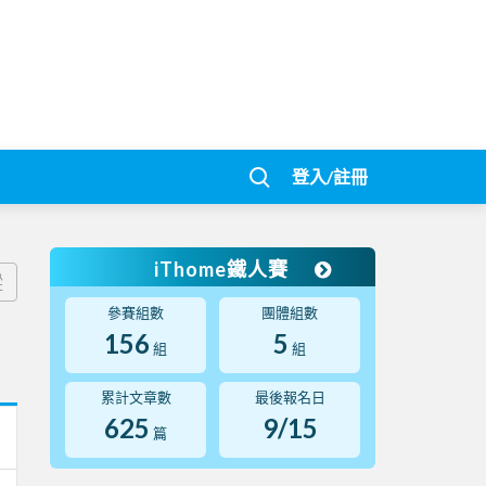
登入/註冊
iThome鐵人賽
蹤
參賽組數
團體組數
156
5
組
組
累計文章數
最後報名日
625
9/15
篇