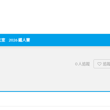
天室
2026 鐵人賽
追
0
人追蹤