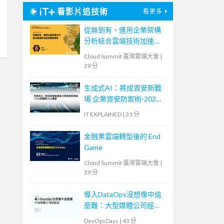
看影片追技術
看更多
從無到有，運用企業架構
分析結合雲端技術加速業
務落地
Cloud Summit 臺灣雲端大會
|
29 分
生成式AI：將成資安新戰
場 企業資安防禦術-2023
回顧與2024展望
IT EXPLAINED
|
31 分
金融業雲端轉型後的 End
Game
Cloud Summit 臺灣雲端大會
|
29 分
導入DataOps沒想像中這
麼難：大型媒體公司經驗
談
DevOpsDays
|
43 分