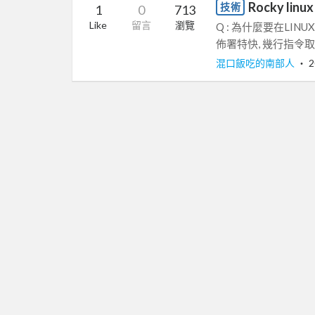
Rocky li
技術
1
0
713
Like
留言
瀏覽
Q : 為什麼要在LIN
佈署特快, 幾行指令取代
混口飯吃的南部人
‧
2