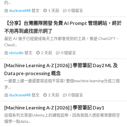
的...
由
duckravel48
發文
1 天前
0
個留言
【分享】台灣團隊開發 免費 AI Prompt 管理網站，終於
不用再到處找提示詞了
最近 AI 幾乎已經變成每天工作都會用到的工具。像是 ChatGPT、
Claud...
由
nlstudio
發文
2 天前
0
個留言
[Machine Learning A-Z [2026] ] 學習筆記 Day2 ML 及
Data pre-processing 概念
一邊要上課一邊還要寫這個不容易! 整個machine learning分成三個
步...
由
duckravel48
發文
2 天前
0
個留言
[Machine Learning A-Z [2026] ] 學習筆記 Day1
這個系列文章是Udemy上的課程延伸，因為我個人想趁著育嬰假空
檔學一點data...