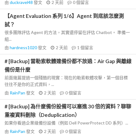
由
duckravel48
發文
2 天前
0
個留言
【Agent Evaluation 系列 1/6】Agent 到底該怎麼測
試？
很多團隊評估 Agent 的方法，其實還停留在評估 Chatbot。 準備一
組...
由
hardness1020
發文
2 天前
1
個留言
# [Backup] 當勒索軟體連備份都不放過：Air Gap 與離線
備份是什麼
前面幾篇提過一個殘酷的現實：現在的勒索軟體攻擊，第一個目標
往往不是你的正式資料，...
由
RainPan
發文
2 天前
0
個留言
# [Backup] 為什麼備份設備可以塞進 30 倍的資料？聊聊
重複資料刪除（Deduplication）
如果你看過企業級備份設備（例如 Dell PowerProtect DD 系列）...
由
RainPan
發文
2 天前
0
個留言