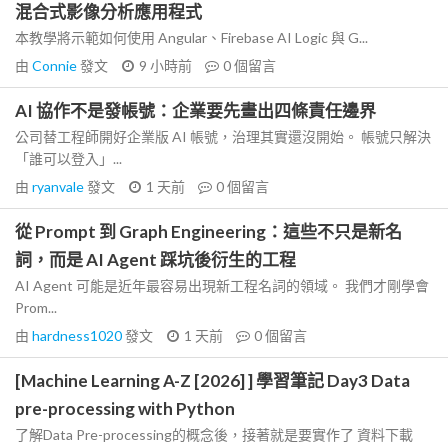
混合式影像分析應用程式
本教學將示範如何使用 Angular、Firebase AI Logic 與 G...
由
Connie
發文
9 小時前
0
個留言
AI 協作不是發帳號：企業要先畫出四條責任邊界
公司替工程師開好企業版 AI 帳號，治理其實還沒開始。 帳號只解決
「誰可以登入」...
由
ryanvale
發文
1 天前
0
個留言
從 Prompt 到 Graph Engineering：這些不只是新名
詞，而是 AI Agent 踩坑後衍生的工程
AI Agent 可能是近年最容易出現新工程名詞的領域。 我們才剛學會
Prom...
由
hardness1020
發文
1 天前
0
個留言
[Machine Learning A-Z [2026] ] 學習筆記 Day3 Data
pre-processing with Python
了解Data Pre-processing的概念後，接著就是要實作了 資料下載